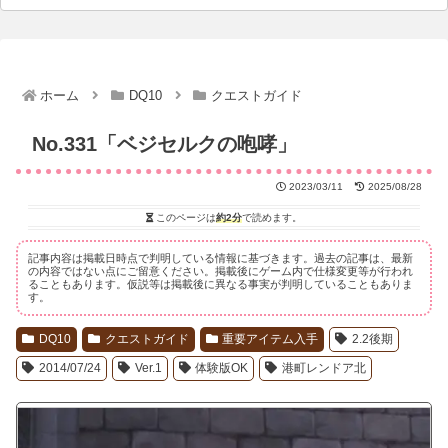
ホーム
DQ10
クエストガイド
No.331「ベジセルクの咆哮」
2023/03/11
2025/08/28
このページは
約2分
で読めます。
記事内容は掲載日時点で判明している情報に基づきます。過去の記事は、最新
の内容ではない点にご留意ください。掲載後にゲーム内で仕様変更等が行われ
ることもあります。仮説等は掲載後に異なる事実が判明していることもありま
す。
DQ10
クエストガイド
重要アイテム入手
2.2後期
2014/07/24
Ver.1
体験版OK
港町レンドア北