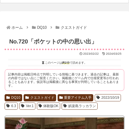
ホーム
DQ10
クエストガイド
No.720「ポケットの中の思い出」
2023/02/22
2024/03/25
このページは
約2分
で読めます。
記事内容は掲載日時点で判明している情報に基づきます。過去の記事は、最新
の内容ではない点にご留意ください。掲載後にゲーム内で仕様変更等が行われ
ることもあります。仮説等は掲載後に異なる事実が判明していることもありま
す。
DQ10
クエストガイド
重要アイテム入手
2022/10/19
6.3
Ver.1
体験版OK
娯楽島ラッカラン