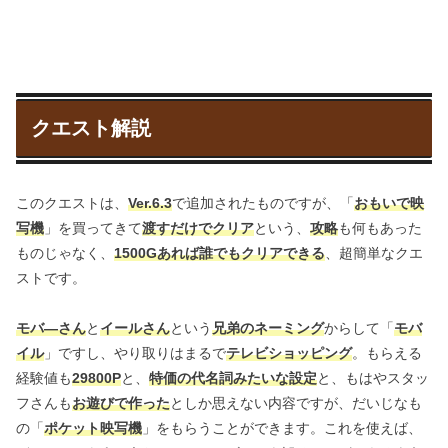
クエスト解説
このクエストは、
Ver.6.3
で追加されたものですが、「
おもいで映
写機
」を買ってきて
渡すだけでクリア
という、
攻略
も何もあった
ものじゃなく、
1500Gあれば誰でもクリアできる
、超簡単なクエ
ストです。
モバ―さん
と
イールさん
という
兄弟のネーミング
からして「
モバ
イル
」ですし、やり取りはまるで
テレビショッピング
。もらえる
経験値も
29800P
と、
特価の代名詞みたいな設定
と、もはやスタッ
フさんも
お遊びで作った
としか思えない内容ですが、だいじなも
の「
ポケット映写機
」をもらうことができます。これを使えば、