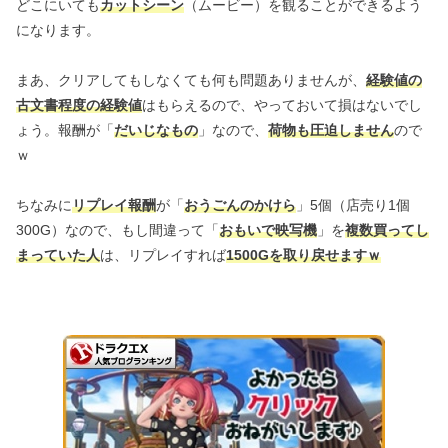
どこにいても
カットシーン
（ムービー）を観ることができるよう
になります。
まあ、クリアしてもしなくても何も問題ありませんが、
経験値の
古文書程度の経験値
はもらえるので、やっておいて損はないでし
ょう。報酬が「
だいじなもの
」なので、
荷物も圧迫しません
ので
ｗ
ちなみに
リプレイ報酬
が「
おうごんのかけら
」5個（店売り1個
300G）なので、もし間違って「
おもいで映写機
」を
複数買ってし
まっていた人
は、リプレイすれば
1500Gを取り戻せますｗ