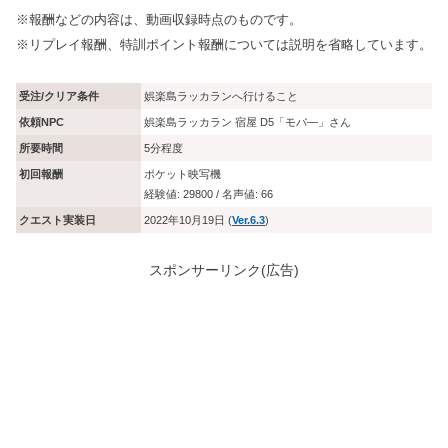
※報酬などの内容は、動画収録時点のものです。
※リプレイ報酬、特訓ポイント報酬については説明を省略しています。
受注/クリア条件
娯楽島ラッカランへ行けること
依頼NPC
娯楽島ラッカラン 宿屋 D5「モバ―」さん
所要時間
5分程度
初回報酬
ポケット映写機
経験値: 29800 / 名声値: 66
クエスト実装日
2022年10月19日 (
Ver.6.3
)
スポンサーリンク(広告)