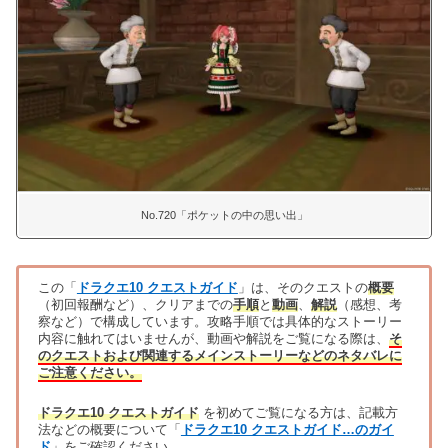
No.720「ポケットの中の思い出」
この「
ドラクエ10 クエストガイド
」は、そのクエストの
概要
（初回報酬など）、クリアまでの
手順
と
動画
、
解説
（感想、考
察など）で構成しています。攻略手順では具体的なストーリー
内容に触れてはいませんが、動画や解説をご覧になる際は、
そ
のクエストおよび関連するメインストーリーなどのネタバレに
ご注意ください。
ドラクエ10 クエストガイド
を初めてご覧になる方は、記載方
法などの概要について「
ドラクエ10 クエストガイド…のガイ
ド
」をご確認ください。