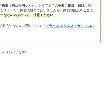
の
概要
（初回報酬など）、クリアまでの
手順
と
動画
、
解説
（感
的なストーリー内容に触れてはいませんが、動画や解説をご覧に
リーなどのネタバレにご注意ください。
記載方法などの概要について「
ドラクエ10 クエストガイド…の
ーリンク(広告)