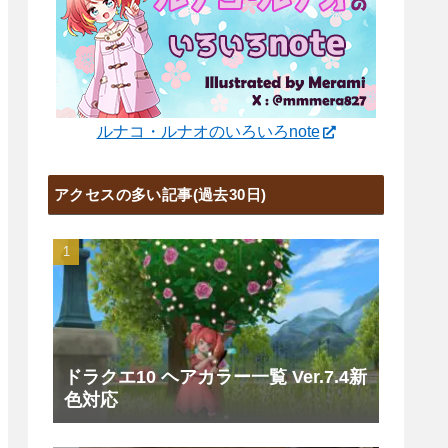
ルナコ・ルナオのいろいろnote
アクセスの多い記事(過去30日)
ドラクエ10 ヘアカラー一覧 Ver.7.4新
色対応