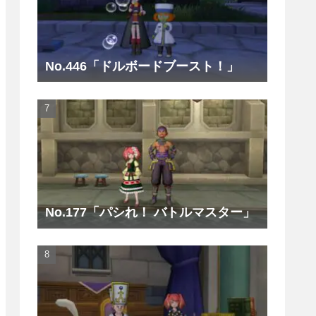
No.446「ドルボードブースト！」
No.177「パシれ！ バトルマスター」