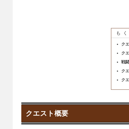
もく
ク
ク
戦
ク
ク
クエスト概要