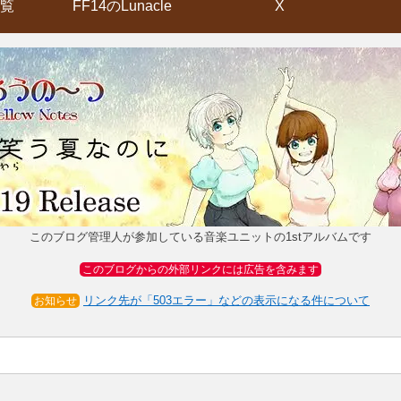
覧
FF14のLunacle
X
このブログ管理人が参加している音楽ユニットの1stアルバムです
このブログからの外部リンクには広告を含みます
リンク先が「503エラー」などの表示になる件について
お知らせ