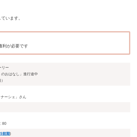
しています。
イ権利が必要です
トーリー
くのおはなし」進行途中
後）
「リナーシェ」さん
 80
6.5前期
)