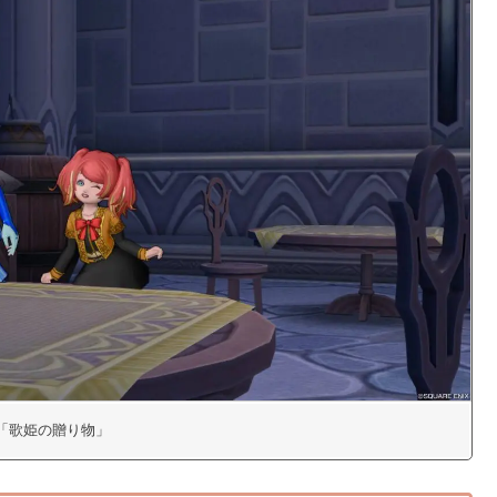
50「歌姫の贈り物」