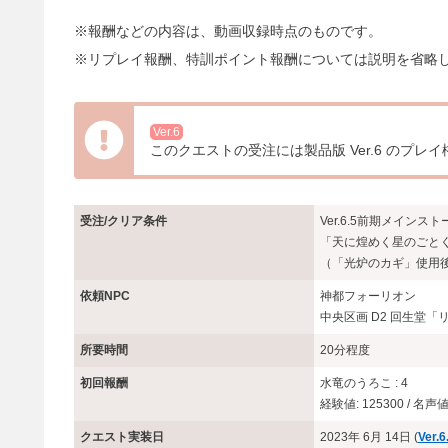
※報酬などの内容は、動画収録時点のものです。
※リプレイ報酬、特訓ポイント報酬については説明を省略
Ver.6
このクエストの受注には製品版 Ver.6 のプレ
受注/クリア条件
Ver.6.5前期メインス
「天に煌めく星のごと
（「光炉のカギ」使用
依頼NPC
神都フォーリオン
中央区画 D2 回生堂
所要時間
20分程度
初回報酬
水竜のうろこ : 4
経験値: 125300 / 名声値:
クエスト実装日
2023年 6月 14日 (
Ver.