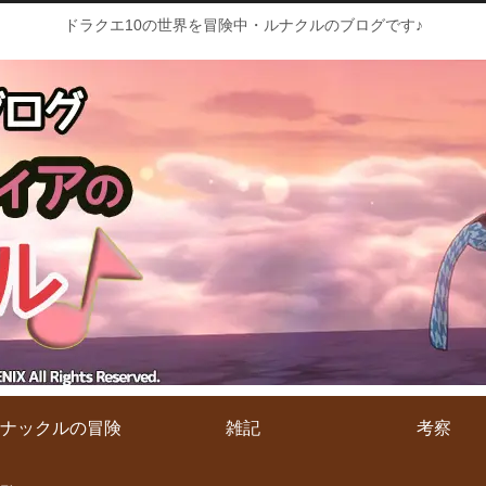
ドラクエ10の世界を冒険中・ルナクルのブログです♪
ナックルの冒険
雑記
考察