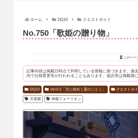
ホーム
DQ10
クエストガイド
No.750「歌姫の贈り物」
このペー
記事内容は掲載日時点で判明している情報に基づきます。過
内で仕様変更等が行われることもあります。仮説等は掲載後
DQ10
Ver.6.5「天に煌めく星のごとく」
クエストガ
天星郷
神都フォーリオン