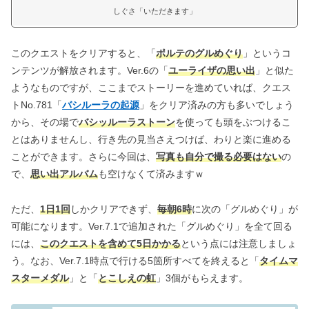
しぐさ「いただきます」
このクエストをクリアすると、「
ポルテのグルめぐり
」というコ
ンテンツが解放されます。Ver.6の「
ユーライザの思い出
」と似た
ようなものですが、ここまでストーリーを進めていれば、クエス
トNo.781「
バシルーラの起源
」をクリア済みの方も多いでしょう
から、その場で
バシッルーラストーン
を使っても頭をぶつけるこ
とはありませんし、行き先の見当さえつけば、わりと楽に進める
ことができます。さらに今回は、
写真も自分で撮る必要はない
の
で、
思い出アルバム
も空けなくて済みますｗ
ただ、
1日1回
しかクリアできず、
毎朝6時
に次の「グルめぐり」が
可能になります。Ver.7.1で追加された「グルめぐり」を全て回る
には、
このクエストを含めて5日かかる
という点には注意しましょ
う。なお、Ver.7.1時点で行ける5箇所すべてを終えると「
タイムマ
スターメダル
」と「
とこしえの虹
」3個がもらえます。