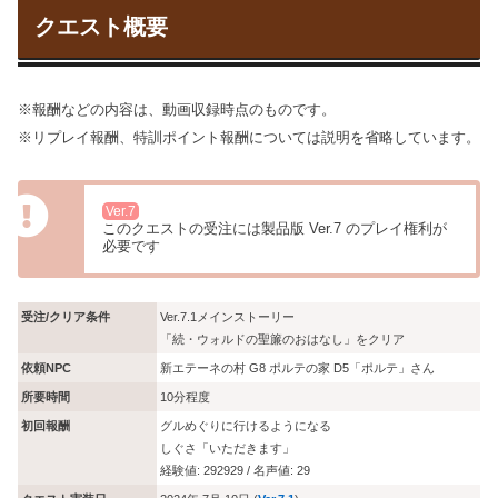
クエスト概要
※報酬などの内容は、動画収録時点のものです。
※リプレイ報酬、特訓ポイント報酬については説明を省略しています。
Ver.7
このクエストの受注には製品版 Ver.7 のプレイ権利が
必要です
受注/クリア条件
Ver.7.1メインストーリー
「続・ウォルドの聖簾のおはなし」をクリア
依頼NPC
新エテーネの村 G8 ポルテの家 D5「ポルテ」さん
所要時間
10分程度
初回報酬
グルめぐりに行けるようになる
しぐさ「いただきます」
経験値: 292929 / 名声値: 29