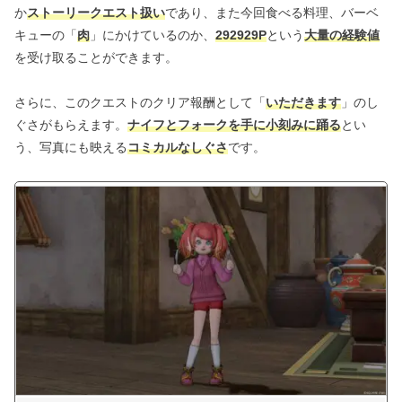
か
ストーリークエスト扱い
であり、また今回食べる料理、バーベ
キューの「
肉
」にかけているのか、
292929P
という
大量の経験値
を受け取ることができます。
さらに、このクエストのクリア報酬として「
いただきます
」のし
ぐさがもらえます。
ナイフとフォークを手に小刻みに踊る
とい
う、写真にも映える
コミカルなしぐさ
です。