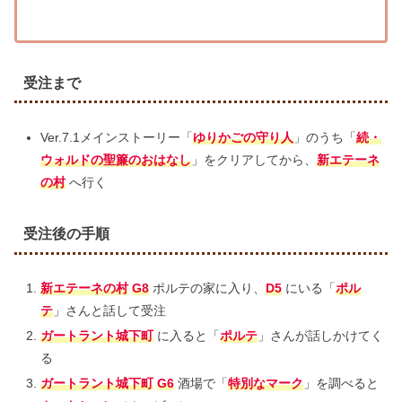
受注まで
Ver.7.1メインストーリー「
ゆりかごの守り人
」のうち「
続・
ウォルドの聖簾のおはなし
」をクリアしてから、
新エテーネ
の村
へ行く
受注後の手順
新エテーネの村
G8
ポルテの家に入り、
D5
にいる「
ポル
テ
」さんと話して受注
ガートラント城下町
に入ると「
ポルテ
」さんが話しかけてく
る
ガートラント城下町
G6
酒場で「
特別なマーク
」を調べると