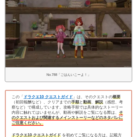
No.788「ごはんいこーよ！」
この「
ドラクエ10 クエストガイド
」は、そのクエストの
概要
（初回報酬など）、クリアまでの
手順
と
動画
、
解説
（感想、考
察など）で構成しています。攻略手順では具体的なストーリー
内容に触れてはいませんが、動画や解説をご覧になる際は、
そ
のクエストおよび関連するメインストーリーなどのネタバレに
ご注意ください。
ドラクエ10 クエストガイド
を初めてご覧になる方は、記載方