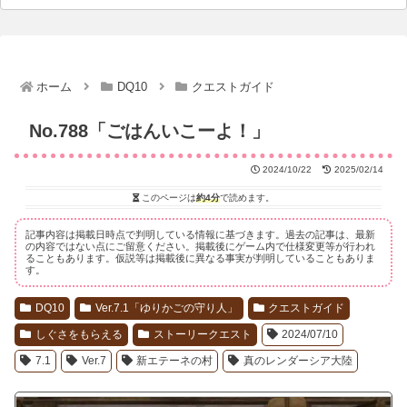
ホーム
DQ10
クエストガイド
No.788「ごはんいこーよ！」
2024/10/22
2025/02/14
このページは
約4分
で読めます。
記事内容は掲載日時点で判明している情報に基づきます。過去の記事は、最新
の内容ではない点にご留意ください。掲載後にゲーム内で仕様変更等が行われ
ることもあります。仮説等は掲載後に異なる事実が判明していることもありま
す。
DQ10
Ver.7.1「ゆりかごの守り人」
クエストガイド
しぐさをもらえる
ストーリークエスト
2024/07/10
7.1
Ver.7
新エテーネの村
真のレンダーシア大陸