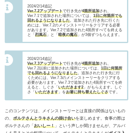
2024/2/14追記
Ver.7.2アップデート
で行き先が
4箇所追加
され、
Ver.7.1で追加された場所については、
1日に何箇所でも
回れるようになりました
。追加された行き先に行くた
めには、Ver.7.2のメインストーリーをクリアする必要
があります。Ver.7.2で追加された4箇所すべてを終える
と「
烈風石
」と「
暗夜の魔石
」が3個ずつもらえます。
2024/2/14追記
Ver.7.3アップデート
で行き先が
4箇所追加
され、
Ver.7.2以前に追加された場所については、
1日に何箇所
でも回れるようになりました
。追加された行き先に行
くためには、Ver.7.3のメインストーリーをクリアする
必要があります。Ver.7.3で追加された4箇所すべてを終
えると、しぐさ「
いただきます2
」がもらえます。しぐ
さ「
いただきます
」を
お箸に持ち替えたしぐさ
です。
このコンテンツは、メインストーリーとは直接の関係はないもの
の、
ポルテさんとラキさんの掛け合い
を楽しめます。食事の際は
ポルテさんの「
おいしー！
」という声しか聞けませんが、アルバ
ムを見るとその料理について、ポルテさんとラキさんが
ボイス入