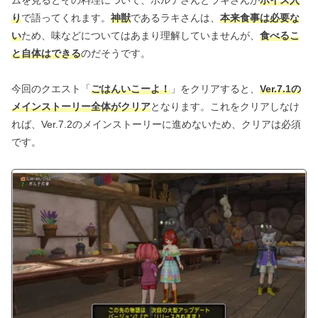
り
で語ってくれます。
神獣
であるラキさんは、
本来食事は必要な
い
ため、味などについてはあまり理解していませんが、
食べるこ
と自体はできる
のだそうです。
今回のクエスト「
ごはんいこーよ！
」をクリアすると、
Ver.7.1の
メインストーリー全体がクリア
となります。これをクリアしなけ
れば、Ver.7.2のメインストーリーに進めないため、クリアは必須
です。