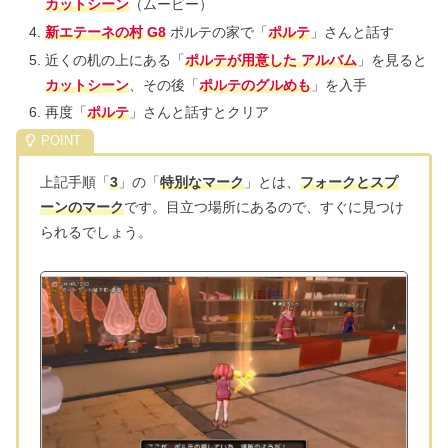
カットシーン
（ムービー）
新エテーネの村
G8
ポルテの家で「
ポルテ
」さんと話す
近くの机の上にある「
ポルテが用意した アルバム
」を見ると
カットシーン
、その後「
ポルテのグルめも
」を入手
再度「
ポルテ
」さんと話すとクリア
上記手順「
3
」の「
特別なマーク
」とは、
フォークとスプ
ーンのマーク
です。目立つ場所にあるので、すぐに見つけ
られるでしょう。