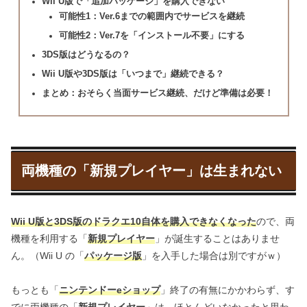
Wii U版で「追加パッケージ」を購入できない
可能性1：Ver.6までの範囲内でサービスを継続
可能性2：Ver.7を「インストール不要」にする
3DS版はどうなるの？
Wii U版や3DS版は「いつまで」継続できる？
まとめ：おそらく当面サービス継続、だけど準備は必要！
両機種の「新規プレイヤー」は生まれない
Wii U版と3DS版のドラクエ10自体を購入できなくなった
ので、両
機種を利用する「
新規プレイヤー
」が誕生することはありませ
ん。（Wii U の「
パッケージ版
」を入手した場合は別ですがｗ）
もっとも「
ニンテンドーeショップ
」終了の有無にかかわらず、す