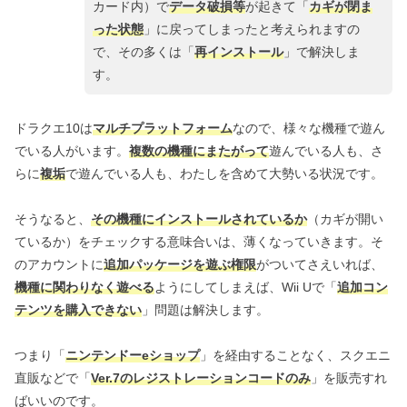
カード内）で
データ破損等
が起きて「
カギが閉ま
った状態
」に戻ってしまったと考えられますの
で、その多くは「
再インストール
」で解決しま
す。
ドラクエ10は
マルチプラットフォーム
なので、様々な機種で遊ん
でいる人がいます。
複数の機種にまたがって
遊んでいる人も、さ
らに
複垢
で遊んでいる人も、わたしを含めて大勢いる状況です。
そうなると、
その機種にインストールされているか
（カギが開い
ているか）をチェックする意味合いは、薄くなっていきます。そ
のアカウントに
追加パッケージを遊ぶ権限
がついてさえいれば、
機種に関わりなく遊べる
ようにしてしまえば、Wii Uで「
追加コン
テンツを購入できない
」問題は解決します。
つまり「
ニンテンドーeショップ
」を経由することなく、スクエニ
直販などで「
Ver.7のレジストレーションコードのみ
」を販売すれ
ばいいのです。