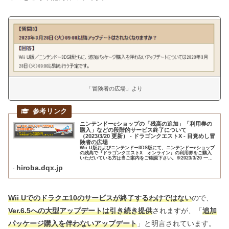
「冒険者の広場」より
ニンテンドーeショップの「残高の追加」「利用券の
購入」などの段階的サービス終了について
（2023/3/20 更新） - ドラゴンクエストX - 目覚めし冒
険者の広場
Wii U版およびニンテンドー3DS版にて、ニンテンドーeショップ
の残高で『ドラゴンクエストX オンライン』の利用券をご購入
いただいている方は当ご案内をご確認下さい。※2023/3/20 一部
の内容を追記・修正しました。詳しくは 『 こちら...
hiroba.dqx.jp
Wii Uでのドラクエ10のサービスが終了するわけではない
ので、
Ver.6.5への大型アップデートは引き続き提供
されますが、「
追加
パッケージ購入を伴わないアップデート
」と明言されています。