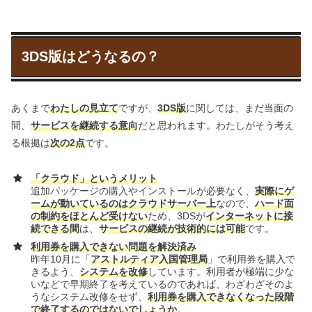
3DS版はどうなるの？
あくまで
わたしの見立て
ですが、
3DS版
に関しては、まだ当面の
間、
サービスを継続する意向
だと思われます。わたしがそう考え
る根拠は
次の2点
です。
「クラウド」というメリット
追加パッケージの購入やインストールが必要なく、
実際にゲ
ームが動いているのはクラウドサーバー上
なので、
ハード面
の制約をほとんど受けない
ため、3DSが
インターネットに接
続できる間
は、
サービスの継続が技術的には可能
です。
利用券を購入できない問題を解決済み
昨年10月に「
アストルティア入国管理局
」で利用券を購入で
きるよう、
システムを改修
しています。利用者が極端に少な
いなどで早期終了を考えているのであれば、わざわざそのよ
うなシステム改修をせず、
利用券を購入できなくなった段階
で終了するのではないでしょうか
。