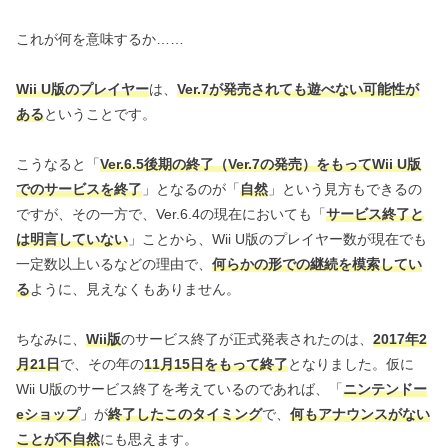
これが何を意味するか……
Wii U版のプレイヤー
は、
Ver.7が発売されても遊べない可能性が
ある
ということです。
こうなると「
Ver.6.5後期の終了（Ver.7の発売）をもってWii U版
でのサービスを終了
」となるのが「
自然
」という見方もできるの
ですが、その一方で、Ver.6.4の現在においても「
サービス終了と
は明言していない
」ことから、Wii U版のプレイヤー数が現在でも
一定数以上いるなどの理由で、
何らかの形での継続を模索してい
る
ように、見えなくもありません。
ちなみに、
Wii版
のサービス終了が正式発表されたのは、
2017年2
月21日
で、その年の
11月15日をもって終了
となりました。仮に
Wii U版のサービス終了を考えているのであれば、「
ニンテンドー
eショップ
」が
終了したこのタイミング
で、
何もアナウンスがない
ことが不自然
にも思えます。