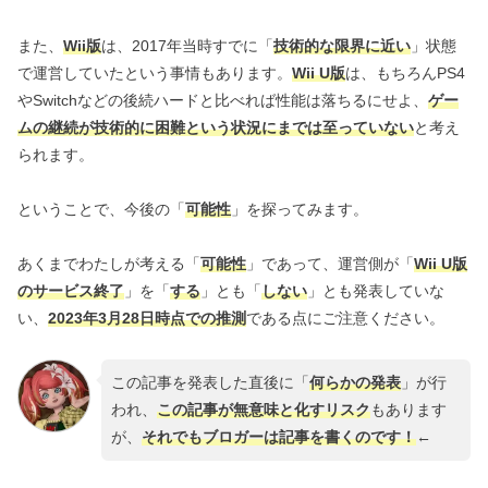
また、
Wii版
は、2017年当時すでに「
技術的な限界に近い
」状態
で運営していたという事情もあります。
Wii U版
は、もちろんPS4
やSwitchなどの後続ハードと比べれば性能は落ちるにせよ、
ゲー
ムの継続が技術的に困難という状況にまでは至っていない
と考え
られます。
ということで、今後の「
可能性
」を探ってみます。
あくまでわたしが考える「
可能性
」であって、運営側が「
Wii U版
のサービス終了
」を「
する
」とも「
しない
」とも発表していな
い、
2023年3月28日時点での推測
である点にご注意ください。
この記事を発表した直後に「
何らかの発表
」が行
われ、
この記事が無意味と化すリスク
もあります
が、
それでもブロガーは記事を書くのです！
←