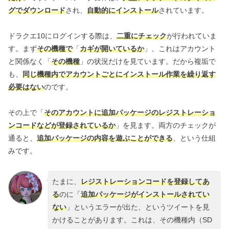
グでダウンロード
され、
自動的にインストール
されています。
ドラクエ10にログインする際は、
二重にチェック
が行われていま
す。まず
その機種で
「
カギが開いているか
」、これはアカウント
と関係なく「
その機種
」の状況だけを見ています。だから複垢で
も、
同じ機種内でアカウントごとにインストール作業を繰り返す
必要はない
のです。
その上で「
そのアカウントに追加パッケージのレジストレーショ
ンコードなどが登録されているか
」を見ます。両方のチェックが
通ると、
追加パッケージの内容を遊ぶことができる
、という仕組
みです。
たまに、
レジストレーションコードを登録してあ
る
のに「
追加パッケージがインストールされてい
ない
」というエラーが出た、というツイートを見
かけることがあります。これは、その機種内（SD