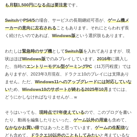
も月額1,500円になる点は要注意
です。
Switch
や
PS4/5
の場合、サービスの長期継続可否が、
ゲーム機メ
ーカーの意向に左右される
こともあります。それにとらわれず長
く続けたいのであれば、
Windows版
という選択肢もあります。
わたしは
緊急時のサブ機
として
Switch版
を入れてありますが、現
状はほぼ
Windows版
でのみプレイしています。
2016年
に購入し
た、当時の
エントリーモデル型ゲーミングPC
（11万円程度）では
ありますが、2023年3月現在、ドラクエ10のプレイには支障あり
ません。ただ、
Windows11へのアップグレードには対応していな
い
ため、
Windows10のサポートが終わる2025年10月
までには、
どうにかしなければなりませんが…ｗ
そうはいっても、
現時点で7年使えている
ので、このブログを書い
たり、動画を編集したりといった、
ゲーム以外の用途
も含めて、
なかなかお買い得
ではあったと思っています。
ゲームの生配信
な
ども含めて、
ドラクエ10以外のこともしてみたい
と考えているな