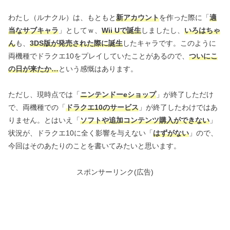
わたし（ルナクル）は、もともと
新アカウント
を作った際に「
適
当なサブキャラ
」としてｗ、
Wii Uで誕生
しましたし、
いろはちゃ
ん
も、
3DS版が発売された際に誕生
したキャラです。このように
両機種でドラクエ10をプレイしていたことがあるので、
ついにこ
の日が来たか…
という感慨はあります。
ただし、現時点では「
ニンテンドーeショップ
」が終了しただけ
で、両機種での「
ドラクエ10のサービス
」が終了したわけではあ
りません。とはいえ「
ソフトや追加コンテンツ購入ができない
」
状況が、ドラクエ10に全く影響を与えない「
はずがない
」ので、
今回はそのあたりのことを書いてみたいと思います。
スポンサーリンク(広告)