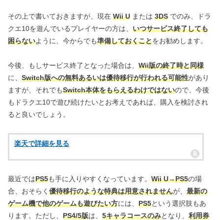
その上で書いておきますが、現在
Wii U
または
3DS
でのみ、ドラ
クエ10を遊んでいるプレイヤーの方は、
いつサービス終了しても
困らない
ように、今からでも
準備しておくこと
をお勧めします。
今後、もしサービス終了となった場合は、
Wii版の終了時と同様
に、
Switch版への無料あるいは優待移行が行われる可能性
があり
ますが、それでも
Switch本体をもらえるわけではない
ので、今後
もドラクエ10で遊び続けたいとお考えであれば、購入を検討され
ると良いでしょう。
楽天で詳細を見る
最近では
PS5
も手に入りやすくなっています。
Wii U→PS5
の場
合、おそらく
優待移行のような特典は用意されません
が、
最新の
ゲーム機で他のゲームも遊びたい方
には、
PS5
という選択肢もあ
ります。ただし、
PS4/5版
は、
5キャラコースのみ
となり、
利用券