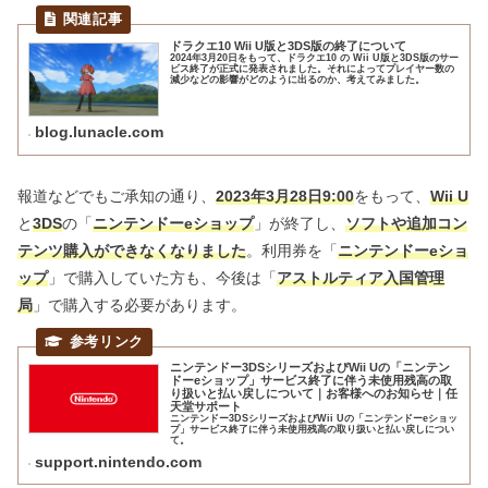
ドラクエ10 Wii U版と3DS版の終了について
2024年3月20日をもって、ドラクエ10 の Wii U版と3DS版のサー
ビス終了が正式に発表されました。それによってプレイヤー数の
減少などの影響がどのように出るのか、考えてみました。
blog.lunacle.com
報道などでもご承知の通り、
2023年3月28日9:00
をもって、
Wii U
と
3DS
の「
ニンテンドーeショップ
」が終了し、
ソフトや追加コン
テンツ購入ができなくなりました
。利用券を「
ニンテンドーeショ
ップ
」で購入していた方も、今後は
「
アストルティア入国管理
局
」で購入する必要があります。
ニンテンドー3DSシリーズおよびWii Uの「ニンテン
ドーeショップ」サービス終了に伴う未使用残高の取
り扱いと払い戻しについて｜お客様へのお知らせ｜任
天堂サポート
ニンテンドー3DSシリーズおよびWii Uの「ニンテンドーeショッ
プ」サービス終了に伴う未使用残高の取り扱いと払い戻しについ
て。
support.nintendo.com