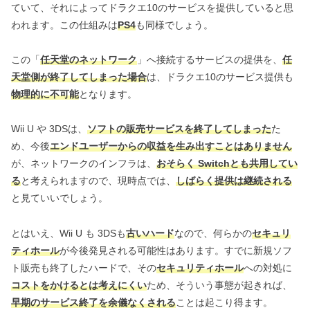
ていて、それによってドラクエ10のサービスを提供していると思
われます。この仕組みは
PS4
も同様でしょう。
この「
任天堂のネットワーク
」へ接続するサービスの提供を、
任
天堂側が終了してしまった場合
は、ドラクエ10のサービス提供も
物理的に不可能
となります。
Wii U や 3DSは、
ソフトの販売サービスを終了してしまった
た
め、今後
エンドユーザーからの収益を生み出すことはありません
が、ネットワークのインフラは、
おそらく Switchとも共用してい
る
と考えられますので、現時点では、
しばらく提供は継続される
と見ていいでしょう。
とはいえ、Wii U も 3DSも
古いハード
なので、何らかの
セキュリ
ティホール
が今後発見される可能性はあります。すでに新規ソフ
ト販売も終了したハードで、その
セキュリティホール
への対処に
コストをかけるとは考えにくい
ため、そういう事態が起きれば、
早期のサービス終了を余儀なくされる
ことは起こり得ます。