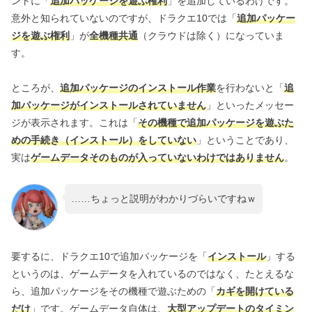
ントに「
追加パッケージを遊ぶ権利
」を追加しているわけです。
意外と知られていないのですが、ドラクエ10では「
追加パッケー
ジを遊ぶ権利
」が
全機種共通
（クラウドは除く）になっていま
す。
ところが、
追加パッケージのインストール作業
を行わないと「
追
加パッケージがインストールされていません
」といったメッセー
ジが表示されます。これは「
その機種で追加パッケージを遊ぶた
めの手続き（インストール）をしていない
」ということであり、
実は
ゲームデータそのものが入っていないわけではありません
。
……ちょっと説明がわかりづらいですねｗ
要するに、ドラクエ10で追加パッケージを「
インストール
」する
というのは、ゲームデータを入れているのではなく、たとえるな
ら、追加パッケージをその機種で遊ぶための「
カギを開けている
だけ
」です。ゲームデータ自体は、
大型アップデートのタイミン