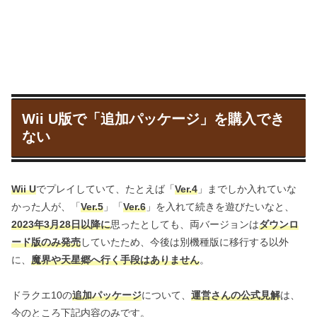
Wii U版で「追加パッケージ」を購入でき
ない
Wii U
でプレイしていて、たとえば「
Ver.4
」までしか入れていな
かった人が、「
Ver.5
」「
Ver.6
」を入れて続きを遊びたいなと、
2023年3月28日以降に
思ったとしても、両バージョンは
ダウンロ
ード版のみ発売
していたため、今後は別機種版に移行する以外
に、
魔界や天星郷へ行く手段はありません
。
ドラクエ10の
追加パッケージ
について、
運営さんの公式見解
は、
今のところ下記内容のみです。