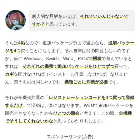
個人的な見解をいえば、
それでいいんじゃないで
すか？
と思っています。
うちは
4垢
なので、追加パッケージ分まで遊ぶなら、
追加パッケー
ジを4つ
買うことになります。それ自体は何の問題もないのです
が、仮に Windows、Switch、Wii U、PS4の
4機種
で遊んでいると
すれば、
それぞれの機種で追加パッケージをひとつずつ
買って、
カギ
を開けなければ（インストール作業しなければ）なりませ
ん。買うものは同じ4つでも、
機種ごとに作業が必要
です。
それが全機種共通の「
レジストレーションコードを4つ買って登録
するだけ
」で済めば、楽にはなります。Wii Uで追加パッケージを
販売できなくなったのを
ひとつの機会
と考えて、この際、
全機種
でそうしてくれないかな
と思っていたりもします。
スポンサーリンク(広告)