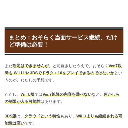
まとめ：おそらく当面サービス継続、だけ
ど準備は必要！
まだ
断定はできませんが
、と前置きしたうえで、おそらく
Ver.7以
降も Wii U や 3DSでドラクエ10をプレイできるのではないか
とい
うのが、わたしの予想です。
ただし、
Wii U版
では
Ver.7以降の内容を遊べない
など、
何かしら
の制限が入る可能性
はあります。
3DS版
は、
クラウドという特性
もあり、
Wii Uよりも継続される可
能性は高い
です。