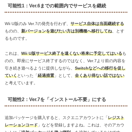
可能性1：Ver.6までの範囲内でサービスを継続
Wii U版のみ Ver.7の発売を行わず、
サービス自体は当面継続する
ものの、
新バージョンを遊びたい方は別機種へ移行してね
、とす
るものです。
これは、
Wii U版サービス終了を遠くない将来に予定してはいる
も
のの、即座にサービス終了するのではなく、Ver.7より前の内容を
引き続き遊べるように提供しながら、
Switchなどへの移行を促し
ていく
といった「
経過措置
」として、
全くあり得ない話ではない
と考えています。
可能性2：Ver.7を「インストール不要」にする
追加パッケージを購入すると、スクエニアカウントに「
レジスト
レーションコード
」などを登録しますよね。これは、そのアカウ