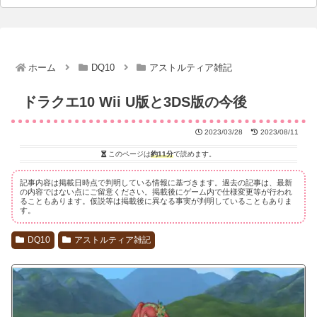
ホーム
DQ10
アストルティア雑記
ドラクエ10 Wii U版と3DS版の今後
2023/03/28
2023/08/11
このページは
約11分
で読めます。
記事内容は掲載日時点で判明している情報に基づきます。過去の記事は、最新
の内容ではない点にご留意ください。掲載後にゲーム内で仕様変更等が行われ
ることもあります。仮説等は掲載後に異なる事実が判明していることもありま
す。
DQ10
アストルティア雑記