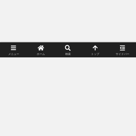
メニュー
ホーム
検索
トップ
サイドバー
プライバシーポリシー
お問い合わせ
© 2018-2026 Lunacle Moonlight All Rights Reserved.