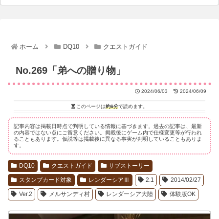
ホーム
DQ10
クエストガイド
No.269「弟への贈り物」
2024/06/03
2024/06/09
このページは
約6分
で読めます。
記事内容は掲載日時点で判明している情報に基づきます。過去の記事は、最新
の内容ではない点にご留意ください。掲載後にゲーム内で仕様変更等が行われ
ることもあります。仮説等は掲載後に異なる事実が判明していることもありま
す。
DQ10
クエストガイド
サブストーリー
スタンプカード対象
レンダーシアⅢ
2.1
2014/02/27
Ver.2
メルサンディ村
レンダーシア大陸
体験版OK