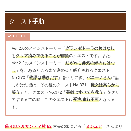
クエスト手順
Ver.2.0のメインストーリー「
グランゼドーラのおはなし
」
を
クリア済みであることが前提
のクエストです。また、
Ver.2.2のメインストーリー「
紡がれし勇気の絆のおはな
し
」を、あるところまで進めると紹介されるクエスト
No.370「
物語は動きだす
」をクリア後、
パニーノさん
に話
しかけた後は、その後のクエストNo.371「
魔女は高らかに
笑う
」と、クエストNo.372「
英雄はすべてを救う
」をクリ
アするまでの間、このクエストは
受注/進行不可
となりま
す。
偽りのメルサンディ村
E2
村長の家にいる「
ミシュア
」さんより