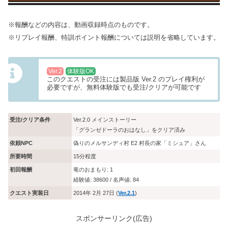
※報酬などの内容は、動画収録時点のものです。
※リプレイ報酬、特訓ポイント報酬については説明を省略しています。
Ver.2
体験版OK
このクエストの受注には製品版 Ver.2 のプレイ権利が
必要ですが、無料体験版でも受注/クリアが可能です
受注/クリア条件
Ver.2.0 メインストーリー
「グランゼドーラのおはなし」をクリア済み
依頼NPC
偽りのメルサンディ村 E2 村長の家「ミシュア」さん
所要時間
15分程度
初回報酬
竜のおまもり: 1
経験値: 38600 / 名声値: 84
クエスト実装日
2014年 2月 27日 (
Ver.2.1
)
スポンサーリンク(広告)