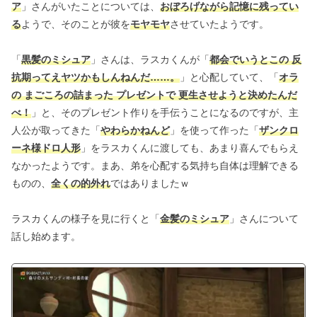
ア
」さんがいたことについては、
おぼろげながら記憶に残ってい
る
ようで、そのことが彼を
モヤモヤ
させていたようです。
「
黒髪のミシュア
」さんは、ラスカくんが「
都会でいうとこの 反
抗期ってえヤツかもしんねんだ……。
」と心配していて、「
オラ
の まごころの詰まった プレゼントで 更生させようと決めたんだ
べ！
」と、そのプレゼント作りを手伝うことになるのですが、主
人公が取ってきた「
やわらかねんど
」を使って作った「
ザンクロ
ーネ様ドロ人形
」をラスカくんに渡しても、あまり喜んでもらえ
なかったようです。まあ、弟を心配する気持ち自体は理解できる
ものの、
全くの的外れ
ではありましたｗ
ラスカくんの様子を見に行くと「
金髪のミシュア
」さんについて
話し始めます。