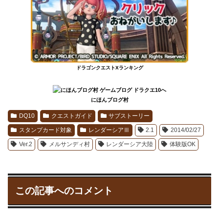
ドラゴンクエストXランキング
にほんブログ村
DQ10
クエストガイド
サブストーリー
スタンプカード対象
レンダーシアⅢ
2.1
2014/02/27
Ver.2
メルサンディ村
レンダーシア大陸
体験版OK
この記事へのコメント