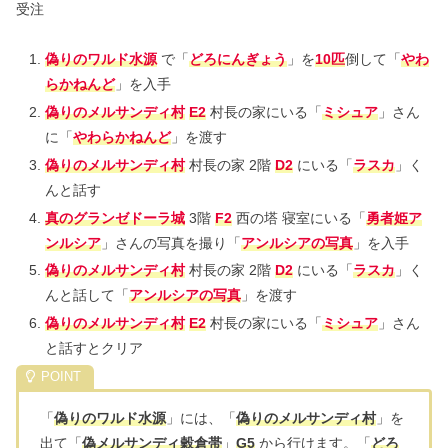
受注
偽りのワルド水源
で「
どろにんぎょう
」を
10匹
倒して「
やわ
らかねんど
」を入手
偽りのメルサンディ村
E2
村長の家にいる「
ミシュア
」さん
に「
やわらかねんど
」を渡す
偽りのメルサンディ村
村長の家 2階
D2
にいる「
ラスカ
」く
んと話す
真のグランゼドーラ城
3階
F2
西の塔 寝室にいる「
勇者姫ア
ンルシア
」さんの写真を撮り「
アンルシアの写真
」を入手
偽りのメルサンディ村
村長の家 2階
D2
にいる「
ラスカ
」く
んと話して「
アンルシアの写真
」を渡す
偽りのメルサンディ村
E2
村長の家にいる「
ミシュア
」さん
と話すとクリア
「
偽りのワルド水源
」には、「
偽りのメルサンディ村
」を
出て「
偽メルサンディ穀倉帯
」
G5
から行けます。「
どろ