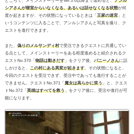
ところで、メインストーリーをVer.3.0以降まで進めると、
アンル
シアさんが寝室からいなくなる、あるいは話せなくなる状態
が何
度か起きますが、その状態になっているときは「
王家の迷宮
」と
いうコンテンツに入ることで、アンルシアさんと写真を撮り、ク
エストを進行できます。
また、
偽りのメルサンディ村
で受注できるクエストに共通してい
る点として、メインストーリーをある程度進めると紹介されるク
エストNo.370「
物語は動きだす
」をクリア後、
パニーノさん
に話
しかけると、
この村にある異変が起きます
。その状態になると、
今回のクエストを受注できず、受注中であっても進行することが
できません。クエストNo.371「
魔女は高らかに笑う
」と、クエス
トNo.372「
英雄はすべてを救う
」をクリア後に、受注や進行が可
能になります。