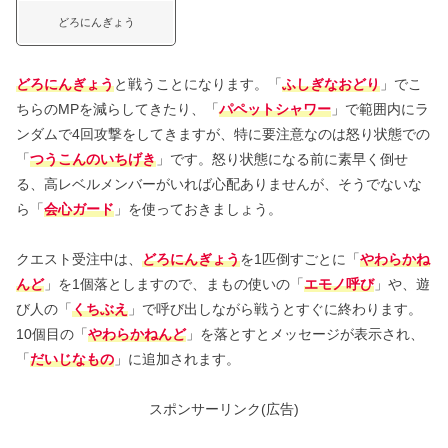
どろにんぎょう
どろにんぎょう
と戦うことになります。「
ふしぎなおどり
」でこ
ちらのMPを減らしてきたり、「
パペットシャワー
」で範囲内にラ
ンダムで4回攻撃をしてきますが、特に要注意なのは怒り状態での
「
つうこんのいちげき
」です。怒り状態になる前に素早く倒せ
る、高レベルメンバーがいれば心配ありませんが、そうでないな
ら「
会心ガード
」を使っておきましょう。
クエスト受注中は、
どろにんぎょう
を1匹倒すごとに「
やわらかね
んど
」を1個落としますので、まもの使いの「
エモノ呼び
」や、遊
び人の「
くちぶえ
」で呼び出しながら戦うとすぐに終わります。
10個目の「
やわらかねんど
」を落とすとメッセージが表示され、
「
だいじなもの
」に追加されます。
スポンサーリンク(広告)