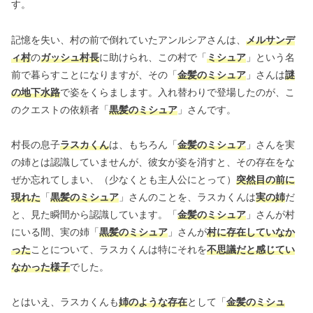
す。
記憶を失い、村の前で倒れていたアンルシアさんは、
メルサンデ
ィ村
の
ガッシュ村長
に助けられ、この村で「
ミシュア
」という名
前で暮らすことになりますが、その「
金髪のミシュア
」さんは
謎
の地下水路
で姿をくらまします。入れ替わりで登場したのが、こ
のクエストの依頼者「
黒髪のミシュア
」さんです。
村長の息子
ラスカくん
は、もちろん「
金髪のミシュア
」さんを実
の姉とは認識していませんが、彼女が姿を消すと、その存在をな
ぜか忘れてしまい、（少なくとも主人公にとって）
突然目の前に
現れた
「
黒髪のミシュア
」さんのことを、ラスカくんは
実の姉
だ
と、見た瞬間から認識しています。「
金髪のミシュア
」さんが村
にいる間、実の姉「
黒髪のミシュア
」さんが
村に存在していなか
った
ことについて、ラスカくんは特にそれを
不思議だと感じてい
なかった様子
でした。
とはいえ、ラスカくんも
姉のような存在
として「
金髪のミシュ