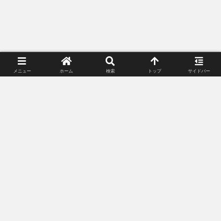
メニュー
ホーム
検索
トップ
サイドバー
プライバシーポリシー
お問い合わせ
© 2018-2026 Lunacle Moonlight All Rights Reserved.