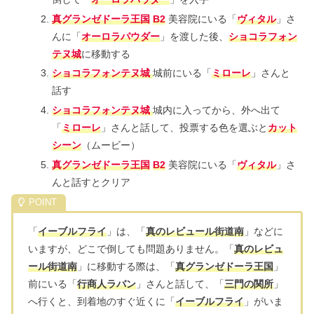
真グランゼドーラ王国
B2
美容院にいる「
ヴィタル
」さ
んに「
オーロラパウダー
」を渡した後、
ショコラフォン
テヌ城
に移動する
ショコラフォンテヌ城
城前にいる「
ミローレ
」さんと
話す
ショコラフォンテヌ城
城内に入ってから、外へ出て
「
ミローレ
」さんと話して、投票する色を選ぶと
カット
シーン
（ムービー）
真グランゼドーラ王国
B2
美容院にいる「
ヴィタル
」さ
んと話すとクリア
「
イーブルフライ
」は、「
真のレビュール街道南
」などに
いますが、どこで倒しても問題ありません。「
真のレビュ
ール街道南
」に移動する際は、「
真グランゼドーラ王国
」
前にいる「
行商人ラバン
」さんと話して、「
三門の関所
」
へ行くと、到着地のすぐ近くに「
イーブルフライ
」がいま