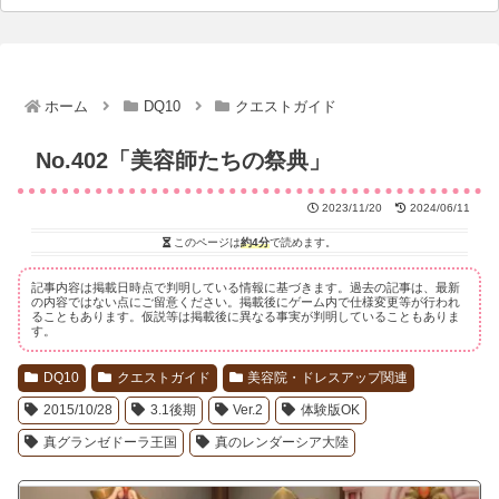
ホーム
DQ10
クエストガイド
No.402「美容師たちの祭典」
2023/11/20
2024/06/11
このページは
約4分
で読めます。
記事内容は掲載日時点で判明している情報に基づきます。過去の記事は、最新
の内容ではない点にご留意ください。掲載後にゲーム内で仕様変更等が行われ
ることもあります。仮説等は掲載後に異なる事実が判明していることもありま
す。
DQ10
クエストガイド
美容院・ドレスアップ関連
2015/10/28
3.1後期
Ver.2
体験版OK
真グランゼドーラ王国
真のレンダーシア大陸