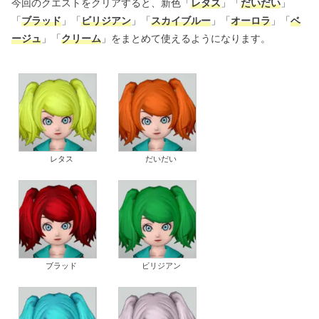
今回のクエストをクリアすると、新色「
レタス
」「
だいだい
」
「
ブラッド
」「
ビリジアン
」「
スカイブルー
」「
オーロラ
」「
ベ
ージュ
」「
クリーム
」をまとめて使えるようになります。
レタス
だいだい
ブラッド
ビリジアン