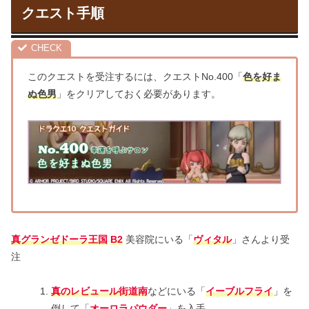
クエスト手順
このクエストを受注するには、クエストNo.400「
色を好ま
ぬ色男
」をクリアしておく必要があります。
真グランゼドーラ王国
B2
美容院にいる「
ヴィタル
」さんより受
注
真のレビュール街道南
などにいる「
イーブルフライ
」を
倒して「
オーロラパウダー
」を入手