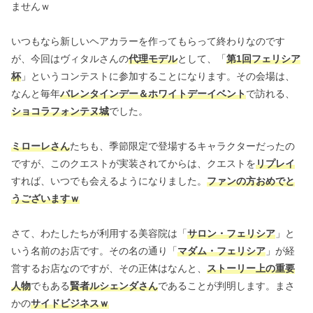
ませんｗ
いつもなら新しいヘアカラーを作ってもらって終わりなのです
が、今回はヴィタルさんの
代理モデル
として、「
第1回フェリシア
杯
」というコンテストに参加することになります。その会場は、
なんと毎年
バレンタインデー＆ホワイトデーイベント
で訪れる、
ショコラフォンテヌ城
でした。
ミローレさん
たちも、季節限定で登場するキャラクターだったの
ですが、このクエストが実装されてからは、クエストを
リプレイ
すれば、いつでも会えるようになりました。
ファンの方おめでと
うございますｗ
さて、わたしたちが利用する美容院は「
サロン・フェリシア
」と
いう名前のお店です。その名の通り「
マダム・フェリシア
」が経
営するお店なのですが、その正体はなんと、
ストーリー上の重要
人物
でもある
賢者ルシェンダさん
であることが判明します。まさ
かの
サイドビジネスｗ