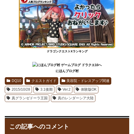
ドラゴンクエストXランキング
にほんブログ村
DQ10
クエストガイド
美容院・ドレスアップ関連
2015/10/28
3.1後期
Ver.2
体験版OK
真グランゼドーラ王国
真のレンダーシア大陸
この記事へのコメント