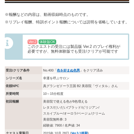
※報酬などの内容は、動画収録時点のものです。
※リプレイ報酬、特訓ポイント報酬については説明を省略しています。
Ver.2
体験版OK
このクエストの受注には製品版 Ver.2 のプレイ権利が
必要ですが、無料体験版でも受注/クリアが可能です
受注/クリア条件
No.400「
色を好まぬ色男
」をクリア済み
シリーズ名
幸運を呼ぶサロン
依頼NPC
真グランゼドーラ王国 B2 美容院「
ヴィタル
」さん
所要時間
10～15分程度
初回報酬
美容院で使える色が8色増える
レタス/だいだい/ブラッド/ビリジアン/
スカイブルー/オーロラ/ベージュ/クリーム
美容院無料券: 3
経験値: 7900 / 名声値: 34
クエスト実装日
2015年 10月 28日 (
Ver.3.1後期
)