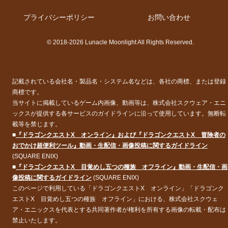
記載されている会社名・製品名・システム名などは、各社の商標、または登録
商標です。
当サイトに掲載しているゲーム内画像、動画等は、株式会社スクウェア・エニ
ックスが提供する各サービスのガイドラインに沿って使用しています。無断転
載等を禁じます。
■
『ドラゴンクエストX オンライン』および『ドラゴンクエストX 冒険者の
おでかけ超便利ツール』動画・生配信・画像投稿に関するガイドライン
(SQUARE ENIX)
■
『ドラゴンクエストX 目覚めし五つの種族 オフライン』動画・生配信・画
像投稿に関するガイドライン
(SQUARE ENIX)
このページで利用している「ドラゴンクエストX オンライン」「ドラゴンク
エストX 目覚めし五つの種族 オフライン」における、株式会社スクウェ
ア・エニックスを代表とする共同著作者が権利を所有する画像の転載・配布は
禁止いたします。
このページ内に掲載している「ドラゴンクエストX オンライン」「ドラゴン
クエストX 目覚めし五つの種族 オフライン」の動画は、YouTubeのサービ
スを利用して配信しています。動画で利用している株式会社スクウェア・エニ
ックスを代表とする共同著作者が権利を所有する著作物及びスギヤマ工房有限
会社が権利を所有する楽曲の転載・配布は禁止いたします。
© 2012 - 2026 ARMOR PROJECT/BIRD STUDIO/SQUARE ENIX All Rights