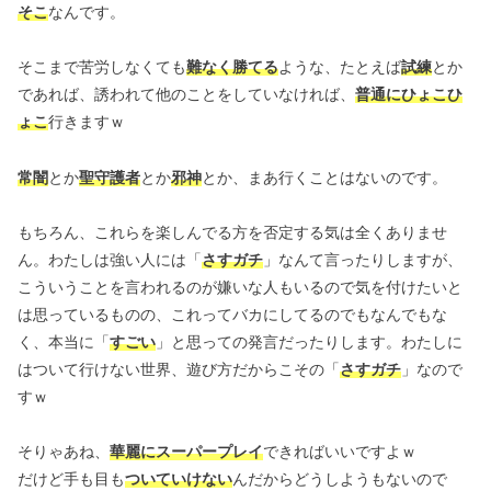
そこ
なんです。
そこまで苦労しなくても
難なく勝てる
ような、たとえば
試練
とか
であれば、誘われて他のことをしていなければ、
普通にひょこひ
ょこ
行きますｗ
常闇
とか
聖守護者
とか
邪神
とか、まあ行くことはないのです。
もちろん、これらを楽しんでる方を否定する気は全くありませ
ん。わたしは強い人には「
さすガチ
」なんて言ったりしますが、
こういうことを言われるのが嫌いな人もいるので気を付けたいと
は思っているものの、これってバカにしてるのでもなんでもな
く、本当に「
すごい
」と思っての発言だったりします。わたしに
はついて行けない世界、遊び方だからこその「
さすガチ
」なので
すｗ
そりゃあね、
華麗にスーパープレイ
できればいいですよｗ
だけど手も目も
ついていけない
んだからどうしようもないので