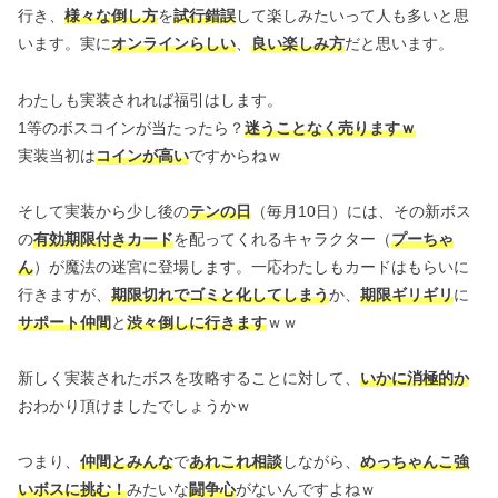
行き、
様々な倒し方
を
試行錯誤
して楽しみたいって人も多いと思
います。実に
オンラインらしい
、
良い楽しみ方
だと思います。
わたしも実装されれば福引はします。
1等のボスコインが当たったら？
迷うことなく売りますｗ
実装当初は
コインが高い
ですからねｗ
そして実装から少し後の
テンの日
（毎月10日）には、その新ボス
の
有効期限付きカード
を配ってくれるキャラクター（
プーちゃ
ん
）が魔法の迷宮に登場します。一応わたしもカードはもらいに
行きますが、
期限切れでゴミと化してしまう
か、
期限ギリギリ
に
サポート仲間
と
渋々倒しに行きます
ｗｗ
新しく実装されたボスを攻略することに対して、
いかに消極的か
おわかり頂けましたでしょうかｗ
つまり、
仲間とみんな
で
あれこれ相談
しながら、
めっちゃんこ強
いボスに挑む！
みたいな
闘争心
がないんですよねｗ