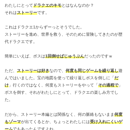
わたしにとって
ドラクエのキモ
とはなんなのか？
それは
ストーリー
です。
これはドラクエ1からずーっとそうでした。
ストーリーを進め、世界を救う、そのために冒険してきたのが歴
代ドラクエです。
簡単にいえば、ボスは
1回倒せばじゅうぶん
だったのですｗ
ただ、
ストーリーは好き
なので、
何度も同じゲームを繰り返し
遊
んではいました。宝の地図を使って繰り返しボスを倒しに「
だ
け
」行くのではなく、何度もストーリーをやって「
その過程で
」
ボスを倒す、それがわたしにとって、ドラクエの楽しみ方でし
た。
だから、ストーリー本編とは関係なく、何の脈絡もないまま
何度
もゾーマ
が出てくるとか、ちょっとわたしには
受け入れにくいゲ
ーム
でもあったんですよね。