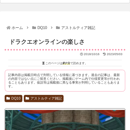
ホーム
DQ10
アストルティア雑記
ドラクエオンラインの楽しさ
2018/10/16
2023/05/03
このページは
約7分
で読めます。
記事内容は掲載日時点で判明している情報に基づきます。過去の記事は、最新
の内容ではない点にご留意ください。掲載後にゲーム内で仕様変更等が行われ
ることもあります。仮説等は掲載後に異なる事実が判明していることもありま
す。
DQ10
アストルティア雑記