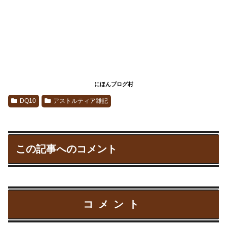
にほんブログ村
DQ10
アストルティア雑記
この記事へのコメント
コメント
塩焼き鮎
より:
2020/7/13 19:19:32
素敵な記事でした^_^ありがとうございます。