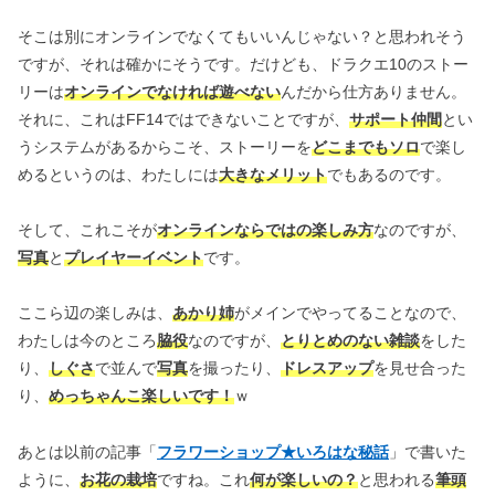
そこは別にオンラインでなくてもいいんじゃない？と思われそう
ですが、それは確かにそうです。だけども、ドラクエ10のストー
リーは
オンラインでなければ遊べない
んだから仕方ありません。
それに、これはFF14ではできないことですが、
サポート仲間
とい
うシステムがあるからこそ、ストーリーを
どこまでもソロ
で楽し
めるというのは、わたしには
大きなメリット
でもあるのです。
そして、これこそが
オンラインならではの楽しみ方
なのですが、
写真
と
プレイヤーイベント
です。
ここら辺の楽しみは、
あかり姉
がメインでやってることなので、
わたしは今のところ
脇役
なのですが、
とりとめのない雑談
をした
り、
しぐさ
で並んで
写真
を撮ったり、
ドレスアップ
を見せ合った
り、
めっちゃんこ楽しいです！
ｗ
あとは以前の記事「
フラワーショップ★いろはな秘話
」で書いた
ように、
お花の栽培
ですね。これ
何が楽しいの？
と思われる
筆頭