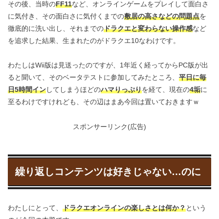
その後、当時の
FF11
など、オンラインゲームをプレイして面白さ
に気付き、その面白さに気付くまでの
敷居の高さなどの問題点
を
徹底的に洗い出し、それまでの
ドラクエと変わらない操作感
など
を追求した結果、生まれたのがドラクエ10なわけです。
わたしはWii版は見送ったのですが、1年近く経ってからPC版が出
ると聞いて、そのベータテストに参加してみたところ、
平日に毎
日5時間イン
してしまうほどの
ハマりっぷり
を経て、現在の
4垢
に
至るわけですけれども、その辺はまあ今回は置いておきますｗ
スポンサーリンク(広告)
繰り返しコンテンツは好きじゃない…のに
わたしにとって、
ドラクエオンラインの楽しさとは何か？
という