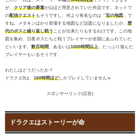
が、
クリア後の要素
が山ほど用意されていた作品です。ネットで
の
配信クエスト
もそうですし、何より有名なのは「
宝の地図
」で
すね。メタキンばかり登場する地図など話題になりましたが、
歴
代のボスと繰り返し戦う
ことが出来たりもするわけです。この地
図を集め、日夜ボスたちと戦うプレイヤーが全国にあふれていた
といいます。
数百時間
、あるいは
1000時間以上
、たっぷり遊んだ
プレイヤーもいるそうです。
わたしはどうだったか？
ドラクエ9は、
160時間ほど
しかプレイしていませんｗ
スポンサーリンク(広告)
ドラクエはストーリーが命