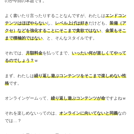
のが今回の本題です。
よく書いたり言ったりすることなんですが、わたしは
エンドコン
テンツはほぼやらない
し、
レベル上げは好き
だけども、
装備（ア
クセ）などを強化することにそこまで貪欲ではない
、
金策もそこ
まで積極的ではない
、と、そんなスタイルです。
それでは、
月額料金
を払ってまで、
いったい何が楽しくてやって
るのでしょう？
ｗ
まず、わたしは
繰り返し遊ぶコンテンツをそこまで楽しめない性
格
です。
オンラインゲームって、
繰り返し遊ぶコンテンツが命
ですよねｗ
それを楽しめないってのは、
オンラインに向いてないと同義
なの
では…？