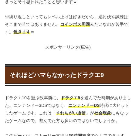
きっとそう思われたことと思いますｗ
※繰り返しといってもレベル上げは好きだから、週討伐や試練は
そこまで苦ではありません。
コインボス周回
みたいなのが苦手で
す。
飽きます
ｗ
スポンサーリンク(広告)
それほどハマらなかったドラクエ9
ドラクエ10を遊ぶ数年前に、
ドラクエ9
を遊んでた時期がありまし
た。ニンテンドー3DSではなく、
ニンテンドーDS
時代に大ヒット
したゲームです。これは「
すれちがい通信
」が
社会現象
にもなっ
たゲームなので、遊んでた方も多いのではないでしょうか。
このゲームは、ストーリー本編は
30時間程度
でクリアできます