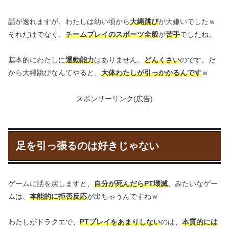
話が逸れますが、わたしは幼い頃から
大縄跳び
が大嫌いでしたｗ
それだけでなく、
チームプレイのスポーツ全般
が
苦手
でしたね。
基本的にわたしに
運動能力
はありません。
どんくさい
のです。だ
から大縄跳びなんてやると、
大体わたしが引っかかるんです
ｗ
スポンサーリンク(広告)
足を引っ張るのは好きじゃない
ゲームに話を戻しますと、
自分が死んだらPT壊滅
、みたいなゲー
ムは、
本能的に拒否反応
が出ちゃうんですねｗ
わたしがドラクエで、
PTプレイをあまりしない
のは、
本質的には