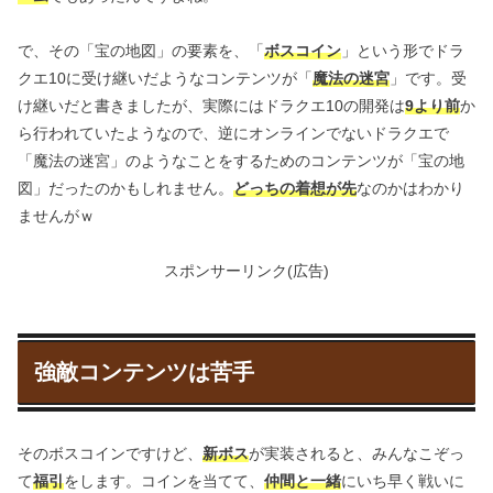
で、その「宝の地図」の要素を、「
ボスコイン
」という形でドラ
クエ10に受け継いだようなコンテンツが「
魔法の迷宮
」です。受
け継いだと書きましたが、実際にはドラクエ10の開発は
9より前
か
ら行われていたようなので、逆にオンラインでないドラクエで
「魔法の迷宮」のようなことをするためのコンテンツが「宝の地
図」だったのかもしれません。
どっちの着想が先
なのかはわかり
ませんがｗ
スポンサーリンク(広告)
強敵コンテンツは苦手
そのボスコインですけど、
新ボス
が実装されると、みんなこぞっ
て
福引
をします。コインを当てて、
仲間と一緒
にいち早く戦いに