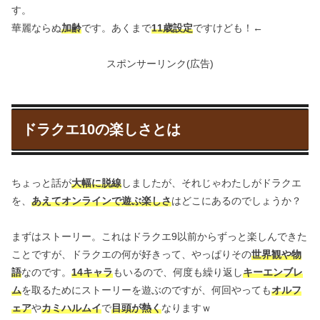
す。
華麗ならぬ
加齢
です。あくまで
11歳設定
ですけども！←
スポンサーリンク(広告)
ドラクエ10の楽しさとは
ちょっと話が
大幅に脱線
しましたが、それじゃわたしがドラクエ
を、
あえてオンラインで遊ぶ楽しさ
はどこにあるのでしょうか？
まずはストーリー。これはドラクエ9以前からずっと楽しんできた
ことですが、ドラクエの何が好きって、やっぱりその
世界観や物
語
なのです。
14キャラ
もいるので、何度も繰り返し
キーエンブレ
ム
を取るためにストーリーを遊ぶのですが、何回やっても
オルフ
ェア
や
カミハルムイ
で
目頭が熱く
なりますｗ