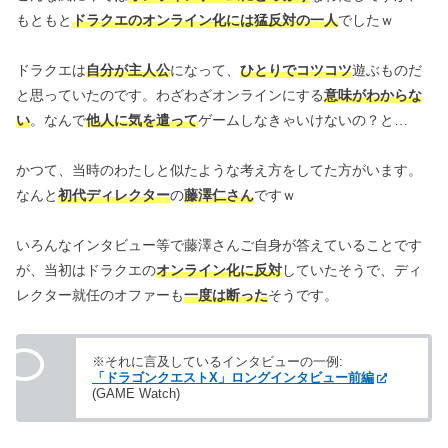
もともと
ドラクエのオンライン化には猛反対の一人
でしたｗ
ドラクエは
自分が主人公
になって、
ひとりでコツコツ
遊ぶものだ
と思っていたのです。わざわざオンラインにする
意味がわからな
い
。なんで
他人に気を遣って
ゲームしなきゃいけないの？と…
かつて、当時のわたしと似たような考え方をしてた方がいます。
なんと
初代ディレクター
の
藤澤仁さん
ですｗ
いろんなインタビュー等で藤澤さんご自身が答えていることです
が、当初はドラクエの
オンライン化に反対
していたそうで、ディ
レクター就任のオファーも
一度は断った
そうです。
※それに言及しているインタビューの一例:
「ドラゴンクエストX」ロングインタビュー前編
(GAME Watch)