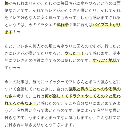
格
かもしれませんが、たしかに毎日お花に水をやるというのは面
倒なことです。それでもレア花がたくさん咲いたり、そしてそれ
をドレア好きな人に安く買ってもらって、しかも感謝までされる
というのは、今のドラクエの
流行語
？風に言えば
バイブス上がり
ます
！ｗ
あと、フレさん何人かの畑にも水やりに回るのですが、行ったと
きにレア花が咲いてたりすると、
やったー！
って感じます。基本
的にフレさんのお役に立てるのは嬉しいのです。
すっごく地味
で
すがｗｗ
今回の記事は、昼間にツイッターでフレさんとボスの強さなどに
ついて会話していたときに、自分の
強敵と戦うことへのやる気の
なさ
を考えて、これは
何が楽しくてドラクエやってるの？と思わ
れてるかもなぁー
と感じたので、そこを自分なりにまとめてみよ
うと、突然思い立って書いたものです。例によって突発的な思い
付きなので、うまくまとまってない気もしますが、こんな駄文に
お付き合い頂きありがとうございます。