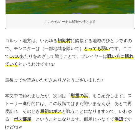
ここからレーナム緑野へ行けます
コルット地方は、いわゆる
初期村
に隣接する地域のひとつですの
で、モンスターは（一部地域を除いて）
とっても弱い
です。ここ
で
Lv10
あたりをめざして戦うことで、プレイヤーは
戦い方に慣れ
ていく
というわけですね♪
最後までお読みいただきありがとうございました♪
本文中で触れましたが、次回は「
慰霊の浜
」をご紹介します。ス
トーリー進行的には、この段階ではまだ戦いませんが、あとで再
度訪れ、そのとき
最初のボス
と戦うことになりますので、いわゆ
る「
ボス部屋
」ということになります。部屋じゃなくて
浜辺
です
けどねｗ