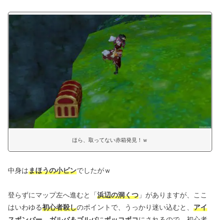
ほら、取ってない赤箱発見！ｗ
中身は
まほうの小ビン
でしたがｗ
登らずにマップ左へ進むと「
浜辺の洞くつ
」がありますが、ここ
はいわゆる
初心者殺し
のポイントで、うっかり迷い込むと、
アイ
スボンバー
、
ガルバ＆ゴルバ
に
ボッコボコ
にされるので、初心者