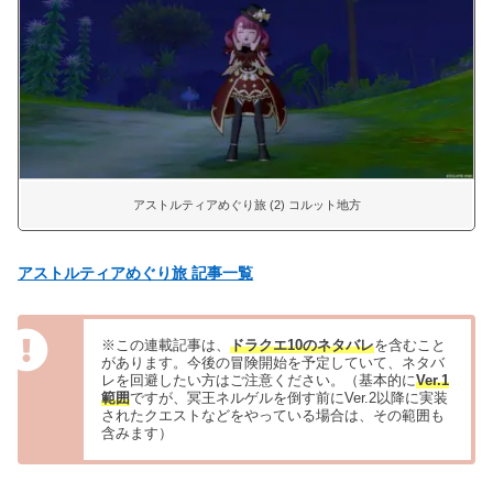
アストルティアめぐり旅 (2) コルット地方
アストルティアめぐり旅 記事一覧
※この連載記事は、
ドラクエ10のネタバレ
を含むこと
があります。今後の冒険開始を予定していて、ネタバ
レを回避したい方はご注意ください。（基本的に
Ver.1
範囲
ですが、冥王ネルゲルを倒す前にVer.2以降に実装
されたクエストなどをやっている場合は、その範囲も
含みます）