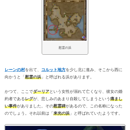
慰霊の浜
レーンの村
を出て、
コルット地方
を少し北に進み、そこから西に
向かうと「
慰霊の浜
」と呼ばれる浜があります。
かつて、ここで
ダーリア
という女性が溺れて亡くなり、彼女の婚
約者である
レグ
が、悲しみのあまり自殺してしまうという
痛まし
い事件
がありました。その
慰霊碑
があるので、この名称になった
のでしょう。それ以前は「
来光の浜
」と呼ばれていたようです。