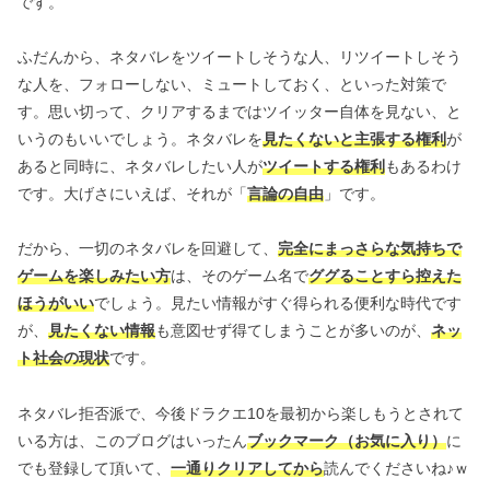
です。
ふだんから、ネタバレをツイートしそうな人、リツイートしそう
な人を、フォローしない、ミュートしておく、といった対策で
す。思い切って、クリアするまではツイッター自体を見ない、と
いうのもいいでしょう。ネタバレを
見たくないと主張する権利
が
あると同時に、ネタバレしたい人が
ツイートする権利
もあるわけ
です。大げさにいえば、それが「
言論の自由
」です。
だから、一切のネタバレを回避して、
完全にまっさらな気持ちで
ゲームを楽しみたい方
は、そのゲーム名で
ググることすら控えた
ほうがいい
でしょう。見たい情報がすぐ得られる便利な時代です
が、
見たくない情報
も意図せず得てしまうことが多いのが、
ネッ
ト社会の現状
です。
ネタバレ拒否派で、今後ドラクエ10を最初から楽しもうとされて
いる方は、このブログはいったん
ブックマーク（お気に入り）
に
でも登録して頂いて、
一通りクリアしてから
読んでくださいね♪ｗ