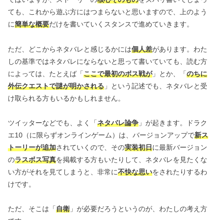
ても、これから遊ぶ方にはつまらないと思いますので、上のよう
に
簡単な概要
だけを書いていくスタンスで進めていきます。
ただ、どこからネタバレと感じるかには
個人差
があります。わた
しの基準ではネタバレにならないと思って書いていても、読む方
によっては、たとえば「
ここで最初のボス戦が
」とか、「
のちに
外伝クエストで謎が明かされる
」という記述でも、ネタバレと受
け取られる方もいるかもしれません。
ツイッターなどでも、よく「
ネタバレ論争
」が起きます。ドラク
エ10（に限らずオンラインゲーム）は、バージョンアップで
新ス
トーリーが追加
されていくので、その
実装初日
に最新バージョン
の
ラスボス写真
を掲載する方もいたりして、ネタバレを見たくな
い方がそれを見てしまうと、非常に
不快な思い
をされたりするわ
けです。
ただ、そこは「
自衛
」が必要だろうというのが、わたしの考え方