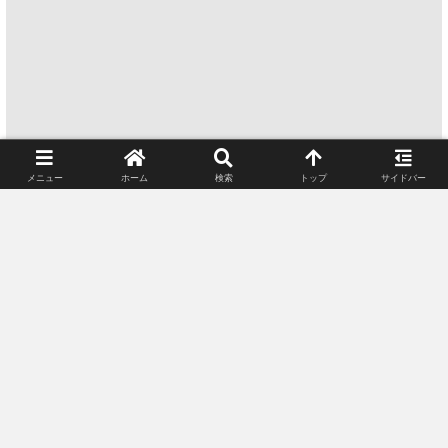
メニュー
ホーム
検索
トップ
サイドバー
シェアする
X
Bluesky
Facebook
はてブ
LINE
コピー
ルナクルをフォローおねがいします♪