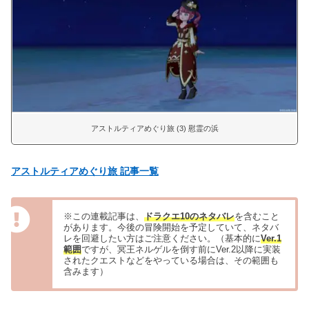
アストルティアめぐり旅 (3) 慰霊の浜
アストルティアめぐり旅 記事一覧
※この連載記事は、
ドラクエ10のネタバレ
を含むこと
があります。今後の冒険開始を予定していて、ネタバ
レを回避したい方はご注意ください。（基本的に
Ver.1
範囲
ですが、冥王ネルゲルを倒す前にVer.2以降に実装
されたクエストなどをやっている場合は、その範囲も
含みます）