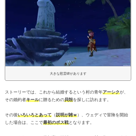
大きな慰霊碑があります
ストーリーでは、これから結婚するという村の青年
アーシク
が、
その婚約者
キール
に贈るための
貝殻
を探しに訪れます。
その後
いろいろとあって
（
説明が雑ｗ
）、ウェディで冒険を開始
した場合は、ここで
最初のボス戦
となります。