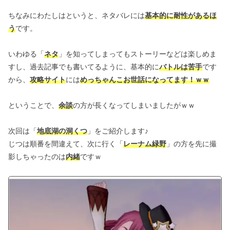
ちなみにわたしはというと、ネタバレには
基本的に耐性があるほ
う
です。
いわゆる「
ネタ
」を知ってしまってもストーリーなどは楽しめま
すし、過去記事でも書いてるように、基本的に
バトルは苦手
です
から、
攻略サイト
には
めっちゃんこお世話になってます！ｗｗ
ということで、
余談
の方が長くなってしまいましたがｗｗ
次回は「
地底湖の洞くつ
」をご紹介します♪
じつは順番を間違えて、次に行く「
レーナム緑野
」の方を先に撮
影しちゃったのは
内緒
ですｗ