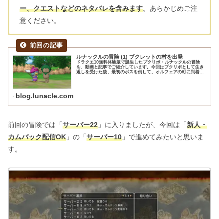
ー、クエストなどのネタバレを含みます
。あらかじめご注
意ください。
ルナックルの冒険 (1) プクレットの村を出発
ドラクエ10無料体験版で誕生したプクリポ・ルナックルの冒険
を、動画と記事でご紹介しています。今回はプクリポとして生き
返しを受けた後、最初のボスを倒して、オルフェアの町に到着す
るまで進めました。
blog.lunacle.com
前回の冒険では「
サーバー22
」に入りましたが、今回は「
新人・
カムバック配信OK
」の「
サーバー10
」で進めてみたいと思いま
す。