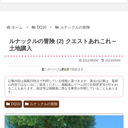
ホーム
DQ10
ルナックルの冒険
ルナックルの冒険 (2) クエストあれこれ～
土地購入
2022/09/06
2023/05/05
このページは
約1分
で読めます。
記事内容は掲載日時点で判明している情報に基づきます。過去の記事は、最新
の内容ではない点にご留意ください。掲載後にゲーム内で仕様変更等が行われ
ることもあります。仮説等は掲載後に異なる事実が判明していることもありま
す。
DQ10
ルナックルの冒険