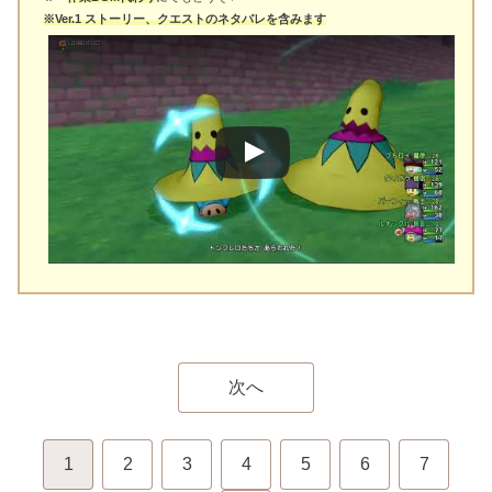
※Ver.1 ストーリー、クエストのネタバレを含みます
次へ
1
2
3
4
5
6
7