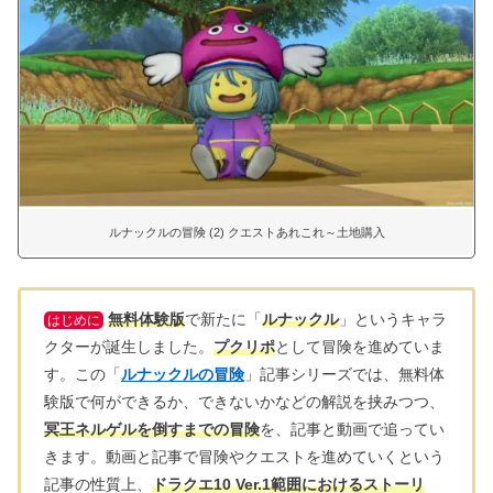
ルナックルの冒険 (2) クエストあれこれ～土地購入
無料体験版
で新たに「
ルナックル
」というキャラ
はじめに
クターが誕生しました。
プクリポ
として冒険を進めていま
す。この「
ルナックルの冒険
」記事シリーズでは、無料体
験版で何ができるか、できないかなどの解説を挟みつつ、
冥王ネルゲルを倒すまでの冒険
を、記事と動画で追ってい
きます。動画と記事で冒険やクエストを進めていくという
記事の性質上、
ドラクエ10 Ver.1範囲におけるストーリ