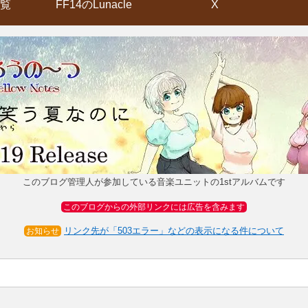
覧
FF14のLunacle
X
このブログ管理人が参加している音楽ユニットの1stアルバムです
このブログからの外部リンクには広告を含みます
リンク先が「503エラー」などの表示になる件について
お知らせ