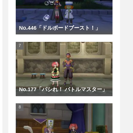
No.446「ドルボードブースト！」
No.177「パシれ！ バトルマスター」