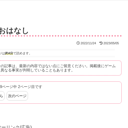
のおはなし
2022/11/24
2023/05/05
ジは
約4分
で読めます。
去の記事は、最新の内容ではない点にご留意ください。掲載後にゲーム
に異なる事実が判明していることもあります。
9ページ中 2ページ目です
ら
次のページ
ーリンク(広告)