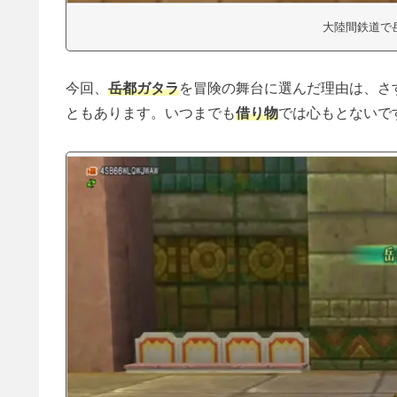
大陸間鉄道で
今回、
岳都ガタラ
を冒険の舞台に選んだ理由は、さ
ともあります。いつまでも
借り物
では心もとないで