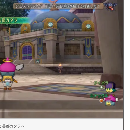
て岳都ガタラへ