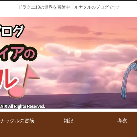
ドラクエ10の世界を冒険中・ルナクルのブログです♪
ナックルの冒険
雑記
考察