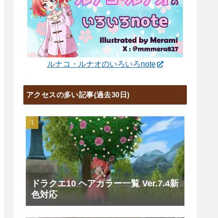
ルナコ・ルナオのいろいろnote
アクセスの多い記事(過去30日)
ドラクエ10 ヘアカラー一覧 Ver.7.4新
色対応