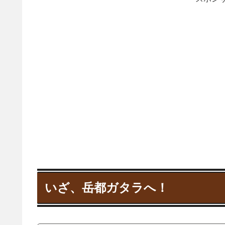
いざ、岳都ガタラへ！