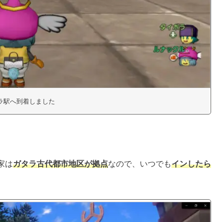
ラ駅へ到着しました
家は
ガタラ古代都市地区が拠点
なので、いつでも
インしたら