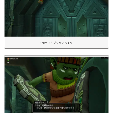
だから○キブリかいっ！ｗ