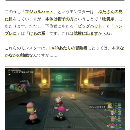
このうち「
マジカルハット
」というモンスターは、
ぶたさんの見
た目
をしていますが、
本体は帽子の方
ということで「
物質系
」に
あたります。ただし、下位種にあたる「
ビッグハット
」と「
トン
ブレロ
」は「
けもの系
」です。これは
試験に出ます
からね←
これらのモンスターは、
Lv20あたりの冒険者
にとっては、本来
な
かなかの強敵
なんですが……