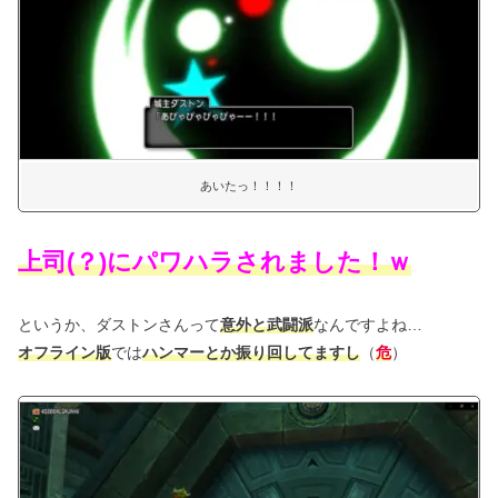
あいたっ！！！！
上司(？)にパワハラされました！ｗ
というか、ダストンさんって
意外と武闘派
なんですよね…
オフライン版
では
ハンマーとか振り回してますし
（
危
）