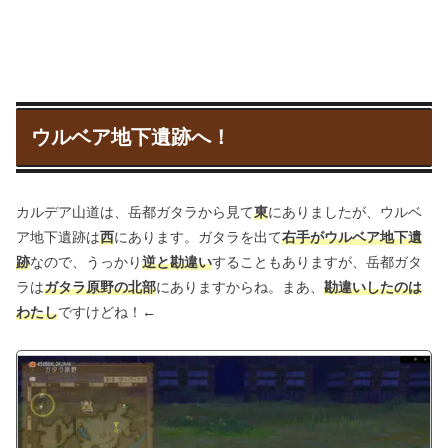
ウルベア地下遺跡へ！
カルデア山道は、岳都ガタラから見て
東
にありましたが、ウルベ
ア地下遺跡は
西
にあります。ガタラを出て
右手がウルベア地下遺
跡
なので、うっかり
逆と勘違い
することもありますが、岳都ガタ
ラは
ガタラ原野の北部
にありますからね。まあ、
勘違いしたのは
わたし
ですけどね！←