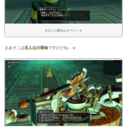
わたしに頼るんかーい！ｗ
まあそこは
主人公の宿命
ですけどね…ｗ