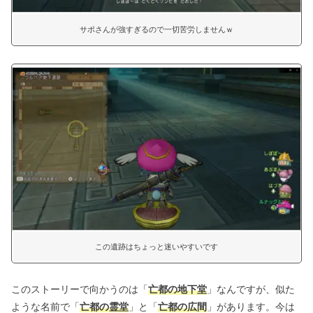
サポさんが強すぎるので一切苦労しませんｗ
この遺跡はちょっと迷いやすいです
このストーリーで向かうのは「
亡都の地下堂
」なんですが、似た
ような名前で「
亡都の霊堂
」と「
亡都の広間
」があります。今は