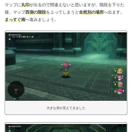
マップに
丸印
が出るので間違えないと思いますが、階段を下りた
後、マップ
西側の階段
を上ってしまうと
全然別の場所
へ出ます。
まっすぐ南
へ進みましょう。
大きな扉が見えてきました