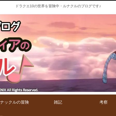
ドラクエ10の世界を冒険中・ルナクルのブログです♪
ナックルの冒険
雑記
考察