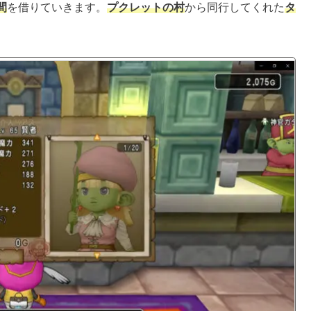
間
を借りていきます。
プクレットの村
から同行してくれた
タ