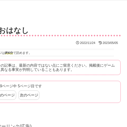
のおはなし
2022/11/24
2023/05/05
ジは
約6分
で読めます。
去の記事は、最新の内容ではない点にご留意ください。掲載後にゲーム
に異なる事実が判明していることもあります。
9ページ中 5ページ目です
のページ
次のページ
ーリンク(広告)