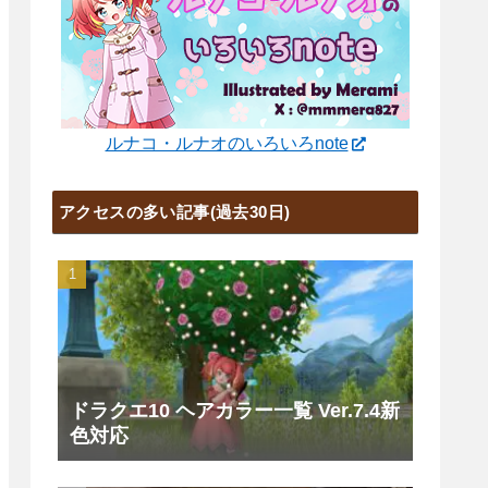
ルナコ・ルナオのいろいろnote
アクセスの多い記事(過去30日)
ドラクエ10 ヘアカラー一覧 Ver.7.4新
色対応