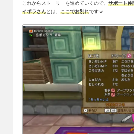
これからストーリーを進めていくので、
サポート仲
イポラさん
とは、
ここでお別れ
ですｗ