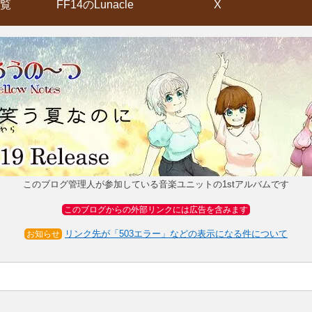
覧
FF14のLunacle
X
このブログ管理人が参加している音楽ユニットの1stアルバムです
このブログからの外部リンクには広告を含みます
リンク先が「503エラー」などの表示になる件について
お知らせ