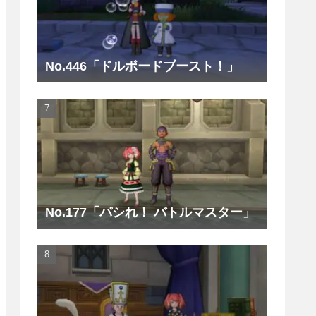
No.446「ドルボードブースト！」
No.177「パシれ！ バトルマスター」