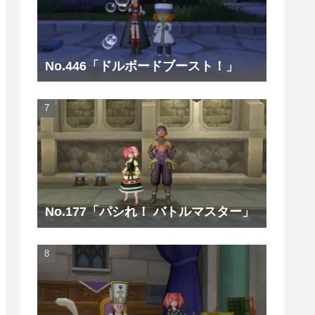
No.446「ドルボードブースト！」
No.177「パシれ！ バトルマスター」