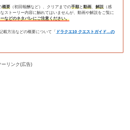
の
概要
（初回報酬など）、クリアまでの
手順
と
動画
、
解説
（感
的なストーリー内容に触れてはいませんが、動画や解説をご覧に
リーなどのネタバレにご注意ください。
記載方法などの概要について「
ドラクエ10 クエストガイド…の
ーリンク(広告)