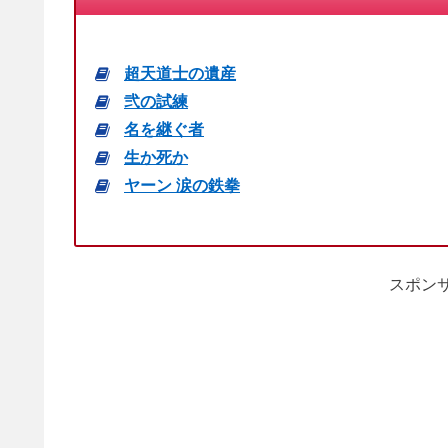
超天道士の遺産
弐の試練
名を継ぐ者
生か死か
ヤーン 涙の鉄拳
スポンサ