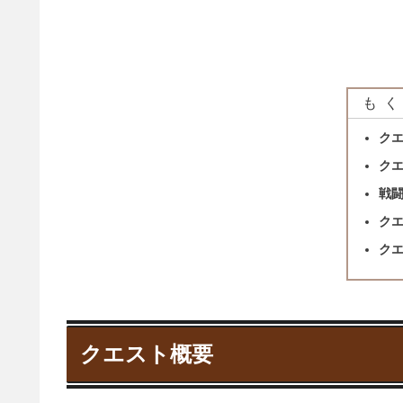
もく
ク
ク
戦
ク
ク
クエスト概要