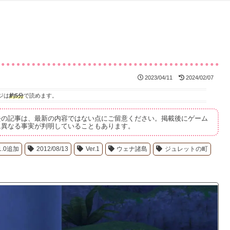
2023/04/11
2024/02/07
ジは
約5分
で読めます。
去の記事は、最新の内容ではない点にご留意ください。掲載後にゲーム
に異なる事実が判明していることもあります。
1.0追加
2012/08/13
Ver.1
ウェナ諸島
ジュレットの町