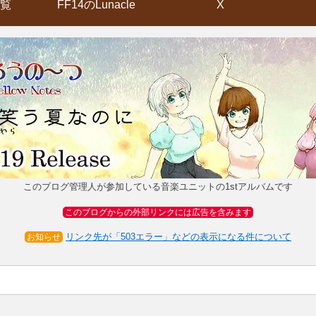
覧
FF14のLunacle
X
このブログ管理人が参加している音楽ユニットの1stアルバムです
このブログからの外部リンクには広告を含みます
リンク先が「503エラー」などの表示になる件について
お知らせ