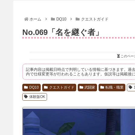
ホーム
DQ10
クエストガイド
No.069「名を継ぐ者」
このペー
記事内容は掲載日時点で判明している情報に基づきます。過
内で仕様変更等が行われることもあります。仮説等は掲載後
DQ10
クエストガイド
武闘家
転職・職業
体験版OK