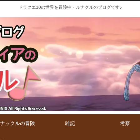
ドラクエ10の世界を冒険中・ルナクルのブログです♪
ナックルの冒険
雑記
考察