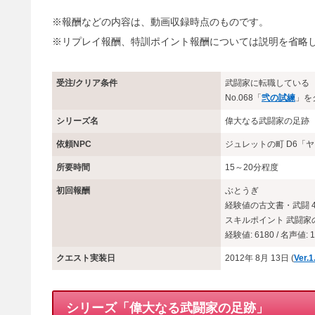
※報酬などの内容は、動画収録時点のものです。
※リプレイ報酬、特訓ポイント報酬については説明を省略
受注/クリア条件
武闘家に転職している
No.068「
弐の試練
」を
シリーズ名
偉大なる武闘家の足跡
依頼NPC
ジュレットの町 D6「
所要時間
15～20分程度
初回報酬
ぶとうぎ
経験値の古文書・武闘 
スキルポイント 武闘家の
経験値: 6180 / 名声値: 1
クエスト実装日
2012年 8月 13日 (
Ver.
シリーズ「偉大なる武闘家の足跡」