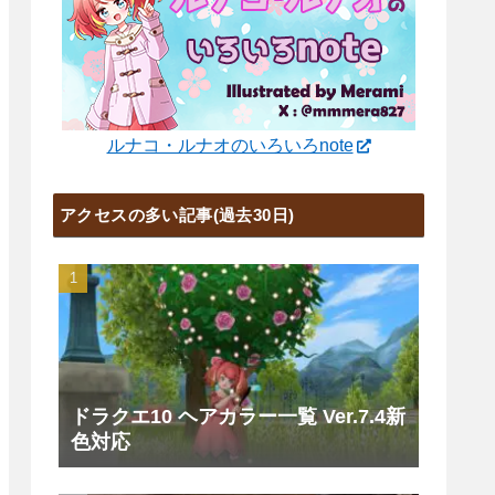
ルナコ・ルナオのいろいろnote
アクセスの多い記事(過去30日)
ドラクエ10 ヘアカラー一覧 Ver.7.4新
色対応