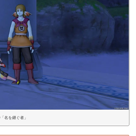
069「名を継ぐ者」