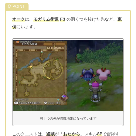
オーク
は、
モガリム街道
F3
の洞くつを抜けた先など、
東
側
にいます。
洞くつの先が強敵地帯になっています
このクエストは、
盗賊
が「
おたから
」スキル
8P
で習得す