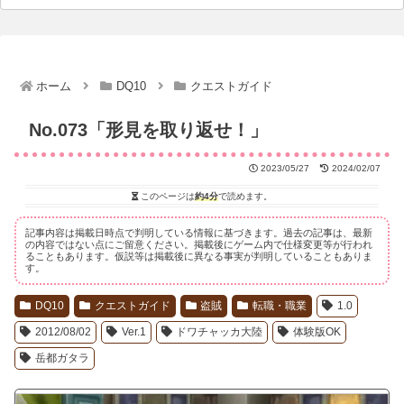
ホーム
DQ10
クエストガイド
No.073「形見を取り返せ！」
2023/05/27
2024/02/07
このページは
約4分
で読めます。
記事内容は掲載日時点で判明している情報に基づきます。過去の記事は、最新
の内容ではない点にご留意ください。掲載後にゲーム内で仕様変更等が行われ
ることもあります。仮説等は掲載後に異なる事実が判明していることもありま
す。
DQ10
クエストガイド
盗賊
転職・職業
1.0
2012/08/02
Ver.1
ドワチャッカ大陸
体験版OK
岳都ガタラ