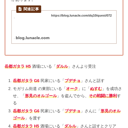
https://blog.lunacle.com/dq10/quest/072
blog.lunacle.com
岳都ガタラ
H5
酒場にいる「
ダルル
」さんより受注
岳都ガタラ
G6
民家にいる「
ブデチョ
」さんと話す
モガリム街道 の東部にいる「
オーク
」に「
ぬすむ
」を成功さ
せ、「
形見のオルゴール
」を盗んでから、
その戦闘に勝利
す
る
岳都ガタラ
G6
民家にいる「
ブデチョ
」さんに「
形見のオル
ゴール
」を渡す
岳都ガタラ
H5
酒場にいる「
ダルル
」さんと話すとクリア