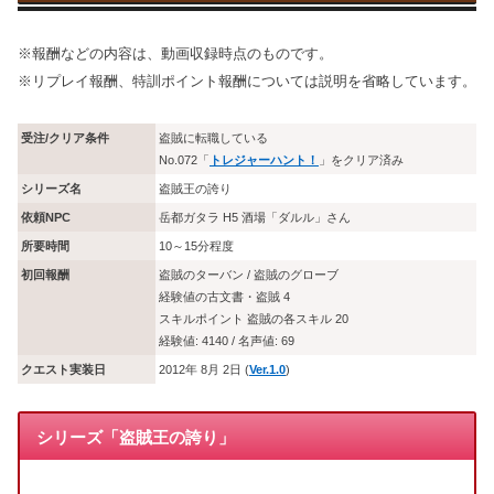
※報酬などの内容は、動画収録時点のものです。
※リプレイ報酬、特訓ポイント報酬については説明を省略しています。
受注/クリア条件
盗賊に転職している
No.072「
トレジャーハント！
」をクリア済み
シリーズ名
盗賊王の誇り
依頼NPC
岳都ガタラ H5 酒場「ダルル」さん
所要時間
10～15分程度
初回報酬
盗賊のターバン / 盗賊のグローブ
経験値の古文書・盗賊 4
スキルポイント 盗賊の各スキル 20
経験値: 4140 / 名声値: 69
クエスト実装日
2012年 8月 2日 (
Ver.1.0
)
シリーズ「盗賊王の誇り」