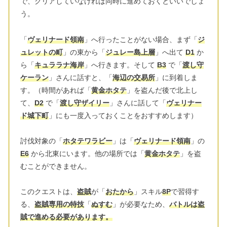
で、クリアしていなければ同時に進めておくといいでしょ
う。
「
ヴェリナード領南
」へ行ったことがない場合、まず「
ジ
ュレットの町
」の東から「
ジュレー島上層
」へ出て
D1
か
ら「
キュララナ海岸
」へ行きます。そして
B3
で「
渡し守
ケーラン
」さんに話すと、「
海辺の交易所
」に到着しま
す。（時間があれば「
黄金ホタテ
」を盗んだ後で北上し
て、
D2
で「
渡し守ザイリー
」さんに話して「
ヴェリナー
ド城下町
」にも一度入っておくことをおすすめします）
討伐対象の「
ホタテワラビー
」は「
ヴェリナード領南
」の
E6
から北東にいます。他の場所では「
黄金ホタテ
」を盗
むことができません。
このクエストは、
盗賊
が「
おたから
」スキル
8P
で習得す
る、
盗賊専用の特技
「
ぬすむ
」が必要なため、
バトルは盗
賊で進める必要があります。