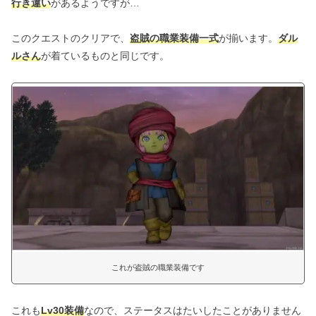
行き違い
があるようですが…
このクエストのクリアで、
盗賊の職業装備一式
が揃います。
ダル
ルさん
が着ているものと同じです。
これが盗賊の職業装備です
これも
Lv30装備
なので、ステータスはたいしたことがありません