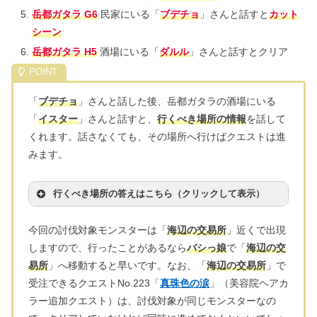
岳都ガタラ
G6
民家にいる「
ブデチョ
」さんと話すと
カット
シーン
岳都ガタラ
H5
酒場にいる「
ダルル
」さんと話すとクリア
「
ブデチョ
」さんと話した後、岳都ガタラの酒場にいる
「
イスター
」さんと話すと、
行くべき場所の情報
を話して
くれます。話さなくても、その場所へ行けばクエストは進
みます。
行くべき場所の答えはこちら（クリックして表示）
今回の討伐対象モンスターは「
海辺の交易所
」近くで出現
しますので、行ったことがあるなら
バシっ娘
で「
海辺の交
易所
」へ移動すると早いです。なお、「
海辺の交易所
」で
受注できるクエストNo.223「
真珠色の涙
」（美容院ヘアカ
ラー追加クエスト）は、討伐対象が同じモンスターなの