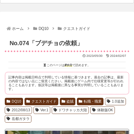
ホーム
DQ10
クエストガイド
No.074「ブデチョの依頼」
2023/05/30
2024/02/07
このページは
約5分
で読めます。
記事内容は掲載日時点で判明している情報に基づきます。過去の記事は、最新
の内容ではない点にご留意ください。掲載後にゲーム内で仕様変更等が行われ
ることもあります。仮説等は掲載後に異なる事実が判明していることもありま
す。
DQ10
クエストガイド
盗賊
転職・職業
1.0追加
2012/08/13
Ver.1
ドワチャッカ大陸
体験版OK
岳都ガタラ