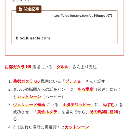
https://blog.lunacle.com/dq10/quest/073
blog.lunacle.com
岳都ガタラ
H5
酒場にいる「
ダルル
」さんより受注
岳都ガタラ
G6
民家にいる「
ブデチョ
」さんと話す
ダルル盗賊団からの話をヒントに、
ある場所
（後述）に行く
と
カットシーン
（ムービー）
ヴェリナード領南
にいる「
ホタテワラビー
」に「
ぬすむ
」を
成功させ、「
黄金ホタテ
」を盗んでから、
その戦闘に勝利
す
る
2 で訪れた場所に再度行くと
カットシーン