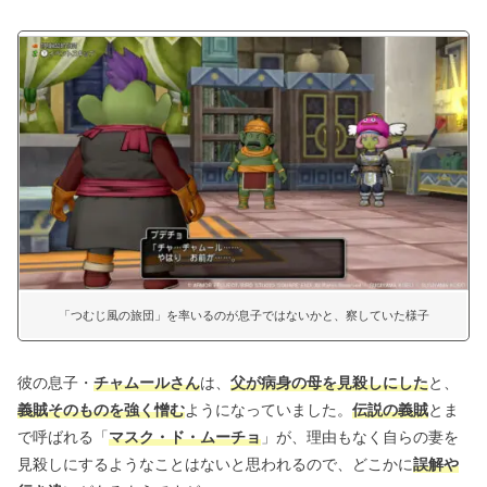
「つむじ風の旅団」を率いるのが息子ではないかと、察していた様子
彼の息子・
チャムールさん
は、
父が病身の母を見殺しにした
と、
義賊そのものを強く憎む
ようになっていました。
伝説の義賊
とま
で呼ばれる「
マスク・ド・ムーチョ
」が、理由もなく自らの妻を
見殺しにするようなことはないと思われるので、どこかに
誤解や