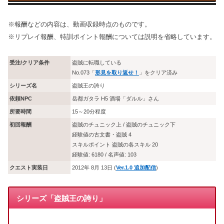
※報酬などの内容は、動画収録時点のものです。
※リプレイ報酬、特訓ポイント報酬については説明を省略しています。
受注/クリア条件
盗賊に転職している
No.073「
形見を取り返せ！
」をクリア済み
シリーズ名
盗賊王の誇り
依頼NPC
岳都ガタラ H5 酒場「ダルル」さん
所要時間
15～20分程度
初回報酬
盗賊のチュニック上 / 盗賊のチュニック下
経験値の古文書・盗賊 4
スキルポイント 盗賊の各スキル 20
経験値: 6180 / 名声値: 103
クエスト実装日
2012年 8月 13日 (
Ver.1.0 追加配信
)
シリーズ「盗賊王の誇り」