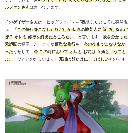
ルファンさん
は言っています。
その
ゲイザーさん
は、ビッグフェイスを5匹倒したところに突然現
れ、「
この修行をこなした奴だけが 伝説の旅芸人に 近づけるんだ
ぜ？ オレも 修行を終えたところだ。
」と言います。
袂を分かった
元師匠
の提示した、こんな
簡単な修行
を、
今の今までこなせなか
った
くせして「
今 この時において オレと お前は 互角ということ
よ。
」などとのたまいます。
冗談は顔だけにしてほしい
ものです
←