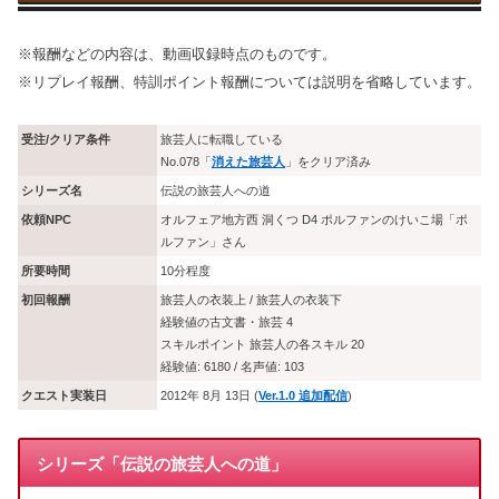
※報酬などの内容は、動画収録時点のものです。
※リプレイ報酬、特訓ポイント報酬については説明を省略しています。
受注/クリア条件
旅芸人に転職している
No.078「
消えた旅芸人
」をクリア済み
シリーズ名
伝説の旅芸人への道
依頼NPC
オルフェア地方西 洞くつ D4 ポルファンのけいこ場「ポ
ルファン」さん
所要時間
10分程度
初回報酬
旅芸人の衣装上 / 旅芸人の衣装下
経験値の古文書・旅芸 4
スキルポイント 旅芸人の各スキル 20
経験値: 6180 / 名声値: 103
クエスト実装日
2012年 8月 13日 (
Ver.1.0 追加配信
)
シリーズ「伝説の旅芸人への道」