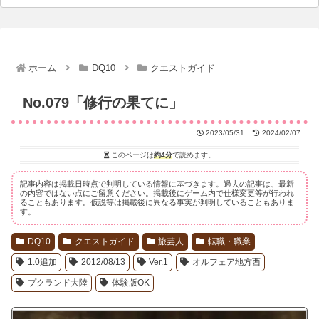
ホーム
DQ10
クエストガイド
No.079「修行の果てに」
2023/05/31
2024/02/07
このページは
約4分
で読めます。
記事内容は掲載日時点で判明している情報に基づきます。過去の記事は、最新
の内容ではない点にご留意ください。掲載後にゲーム内で仕様変更等が行われ
ることもあります。仮説等は掲載後に異なる事実が判明していることもありま
す。
DQ10
クエストガイド
旅芸人
転職・職業
1.0追加
2012/08/13
Ver.1
オルフェア地方西
プクランド大陸
体験版OK