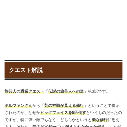
クエスト解説
旅芸人
の
職業クエスト
「
伝説の旅芸人への道
」第3話です。
ポルファンさん
から「
芸の神髄が見える修行
」ということで提示
されたのが、なぜか
ビッグフェイスを5匹倒す
というものだったの
ですが、特に強い敵でもなく、どちらかというと
楽な修行
に思え
ます。それを「
昔のゲイザーには 耐えられなかったぜえ。
」と
ポ