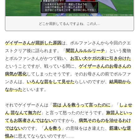
どこか屈折してるんですよね、この人…
ゲイザーさんが屈折した原因
は、ポルファンさんから今回のクエ
ストクリア後に語られます。「
闇芸人ルルルリーチ
」という魔物
とポルファンさんがかつて戦い、
お互い大ケガの末に引き分けた
ということですが、戦っている間に、
ゲイザーさんのお母さんの
病気が悪化
してしまったそうです。そのお母さんの前でポルファ
ンさんは、
いろんな芸をして見せた
らしいのですが、
結局助から
なかった
といいます。
それでゲイザーさんは「
芸は 人を救うって言ったのに
」「
しょせ
ん 芸なんて無力だ
」と言って怒ったのだそうです。
旅芸人といっ
てもお医者さんではない
のですから、
病気そのものを治せるわけ
ではない
のです。「
人を救う
」の意味をはき違えた、
筋違いな逆
恨み
に思えてならないのですが……