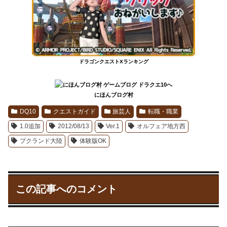
ドラゴンクエストXランキング
にほんブログ村
DQ10
クエストガイド
旅芸人
転職・職業
1.0追加
2012/08/13
Ver.1
オルフェア地方西
プクランド大陸
体験版OK
この記事へのコメント