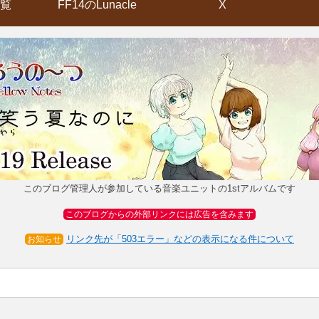
覧
FF14のLunacle
X
このブログ管理人が参加している音楽ユニットの1stアルバムです
このブログからの外部リンクには広告を含みます
リンク先が「503エラー」などの表示になる件について
お知らせ