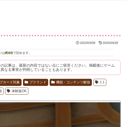
」
2023/03/09
2025/04/28
ジは
約4分
で読めます。
去の記事は、最新の内容ではない点にご留意ください。掲載後にゲーム
に異なる事実が判明していることもあります。
プカード対象
プクランド
機能・コンテンツ解放
1.1
陸
体験版OK