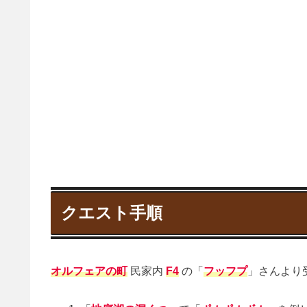
クエスト手順
オルフェアの町
民家内
F4
の「
フッフプ
」さんより