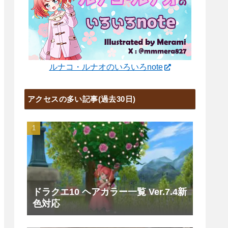
ルナコ・ルナオのいろいろnote
アクセスの多い記事(過去30日)
ドラクエ10 ヘアカラー一覧 Ver.7.4新
色対応