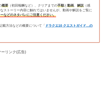
の
概要
（初回報酬など）、クリアまでの
手順
と
動画
、
解説
（感
的なストーリー内容に触れてはいませんが、動画や解説をご覧に
リーなどのネタバレにご注意ください。
記載方法などの概要について「
ドラクエ10 クエストガイド…の
ーリンク(広告)