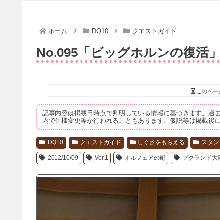
ホーム
DQ10
クエストガイド
No.095「ビッグホルンの復活
このペー
記事内容は掲載日時点で判明している情報に基づきます。過
内で仕様変更等が行われることもあります。仮説等は掲載後
DQ10
クエストガイド
しぐさをもらえる
スタン
2012/10/09
Ver.1
オルフェアの町
プクランド大