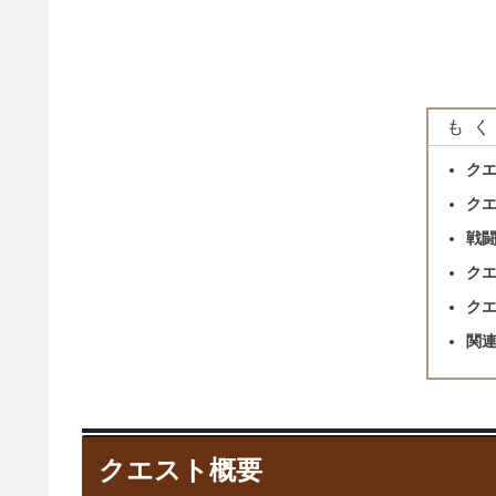
もく
ク
ク
戦
ク
ク
関
クエスト概要