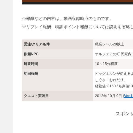
※報酬などの内容は、動画収録時点のものです。
※リプレイ報酬、特訓ポイント報酬については説明を省略
受注/クリア条件
職業レベル28以上
依頼NPC
オルフェアの町 民家内
所要時間
10～15分程度
初回報酬
ビッグホルンが使える
しぐさ「おねだり」
経験値: 8160 / 名声値: 3
クエスト実装日
2012年 10月 9日 (
Ver.1
スポンサ