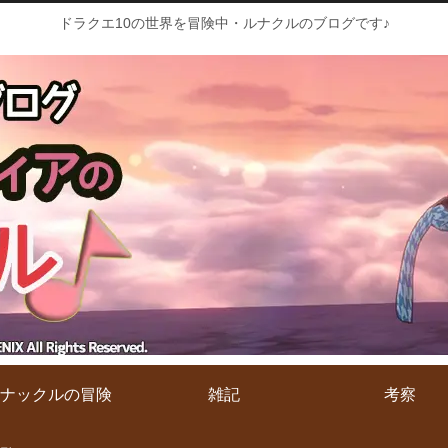
ドラクエ10の世界を冒険中・ルナクルのブログです♪
ナックルの冒険
雑記
考察