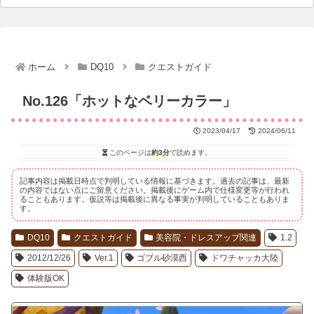
ホーム
DQ10
クエストガイド
No.126「ホットなベリーカラー」
2023/04/17
2024/06/11
このページは
約3分
で読めます。
記事内容は掲載日時点で判明している情報に基づきます。過去の記事は、最新
の内容ではない点にご留意ください。掲載後にゲーム内で仕様変更等が行われ
ることもあります。仮説等は掲載後に異なる事実が判明していることもありま
す。
DQ10
クエストガイド
美容院・ドレスアップ関連
1.2
2012/12/26
Ver.1
ゴブル砂漠西
ドワチャッカ大陸
体験版OK