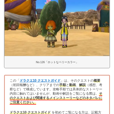
No.126「ホットなベリーカラー」
この「
ドラクエ10 クエストガイド
」は、そのクエストの
概要
（初回報酬など）、クリアまでの
手順
と
動画
、
解説
（感想、考
察など）で構成しています。攻略手順では具体的なストーリー
内容に触れてはいませんが、動画や解説をご覧になる際は、
そ
のクエストおよび関連するメインストーリーなどのネタバレに
ご注意ください。
ドラクエ10 クエストガイド
を初めてご覧になる方は、記載方