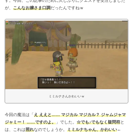
す。今回、この記事のために久しぶりにクエストを受注しました
が、
こんなお嬢さま口調
だったんですねｗ
ミミルナさんかわいいｗ
今回の魔法は「
え ええと…… マジカル マジカル？ ジャムジャマ
ジャミー！ ……ですのよ。
」でした。
☆でも♪でもなく疑問符
と
は、これは
照れ
なのでしょうか。
ミミルナちゃん、かわいい
←