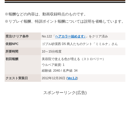
※報酬などの内容は、動画収録時点のものです。
※リプレイ報酬、特訓ポイント報酬については説明を省略しています。
受注/クリア条件
No.122「
ヘアカラー始めます♪
」をクリア済み
依頼NPC
ゴブル砂漠西 D5 商人たちのテント「ミミルナ」さん
所要時間
10～15分程度
初回報酬
美容院で使える色が増える（ストロベリー）
ウルベア銀貨: 1
経験値: 2040 / 名声値: 34
クエスト実装日
2012年12月26日 (
Ver.1.2
)
スポンサーリンク(広告)