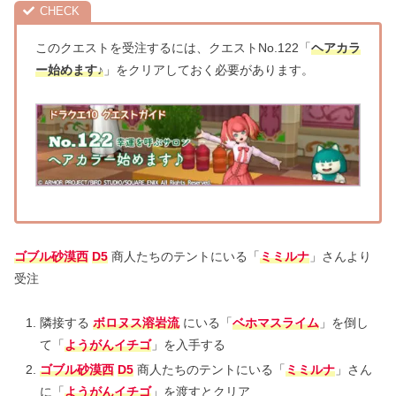
このクエストを受注するには、クエストNo.122「
ヘアカラ
ー始めます♪
」をクリアしておく必要があります。
ゴブル砂漠西
D5
商人たちのテントにいる「
ミミルナ
」さんより
受注
隣接する
ボロヌス溶岩流
にいる「
ベホマスライム
」を倒し
て「
ようがんイチゴ
」を入手する
ゴブル砂漠西
D5
商人たちのテントにいる「
ミミルナ
」さん
に「
ようがんイチゴ
」を渡すとクリア