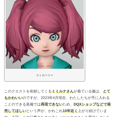
ストロベリー
このクエストを依頼してくる
ミミルナさん
が着ている服は、
とて
もかわいい
のですが、2023年4月現在、わたしたちが手に入れる
ことのできる装備では
再現できない
ため、
DQXショップなどで発
売してほしい
という声が、かれこれ
10年近く
上がり続けていま