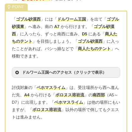
「
ゴブル砂漠西
」には「
ドルワーム王国
」を出て「
ゴブル
砂漠東
」へ進み、南の
A7
から行けます。「
ゴブル砂漠
西
」に入ったら、ずっと南西に進み、
D5
にある「
商人た
ちのテント
」を目指しましょう。「
ゴブル砂漠西
」に入っ
たことがあれば、バシっ娘などで「
商人たちのテント
」へ
移動できます。
ドルワーム王国へのアクセス（クリックで表示）
討伐対象の「
ベホマスライム
」は、受注場所から西へ進ん
だ先、
A4
から行ける「
ボロヌス溶岩流
」の
南西部
（A5～
D7）に出現します。「
ベホマスライム
」は他の場所にもい
ますが、「
ボロヌス溶岩流
」以外の場所で倒してもクエス
トは進みません。