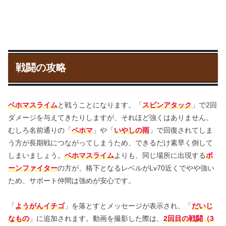
戦闘の攻略
ベホマスライム
と戦うことになります。「
スピンアタック
」で2回
ダメージを与えてきたりしますが、それほど強くはありません。
むしろ名前通りの「
ベホマ
」や「
いやしの雨
」で回復されてしま
う方が長期戦につながってしまうため、できるだけ素早く倒して
しまいましょう。
ベホマスライム
よりも、同じ場所に出現する
ボ
ーンファイ
ター
の方が、格下となるレベルがLv70近くでやや強い
ため、サポート仲間は強めが安心です。
「
ようがんイチゴ
」を落とすとメッセージが表示され、「
だいじ
なもの
」に追加されます。動画を撮影した際は、
2回目の戦闘（3