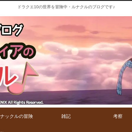
ドラクエ10の世界を冒険中・ルナクルのブログです♪
ナックルの冒険
雑記
考察