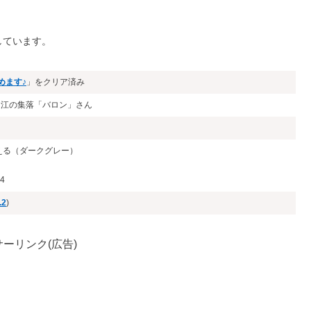
しています。
めます♪
」をクリア済み
入り江の集落「バロン」さん
える（ダークグレー）
4
.2
)
ーリンク(広告)