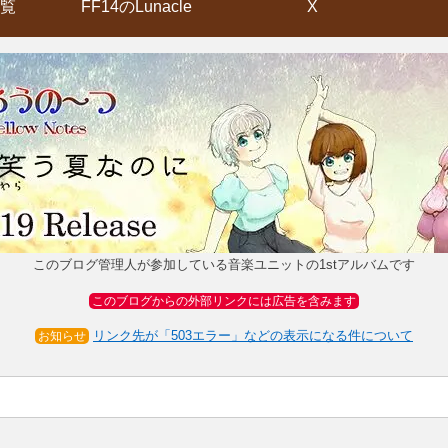
覧
FF14のLunacle
X
このブログ管理人が参加している音楽ユニットの1stアルバムです
このブログからの外部リンクには広告を含みます
リンク先が「503エラー」などの表示になる件について
お知らせ