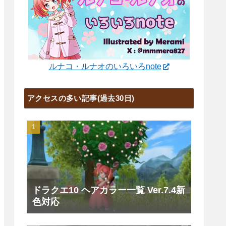
ルナコ・ルナオのいろいろnote
アクセスの多い記事(過去30日)
ドラクエ10 ヘアカラー一覧 Ver.7.4新
色対応