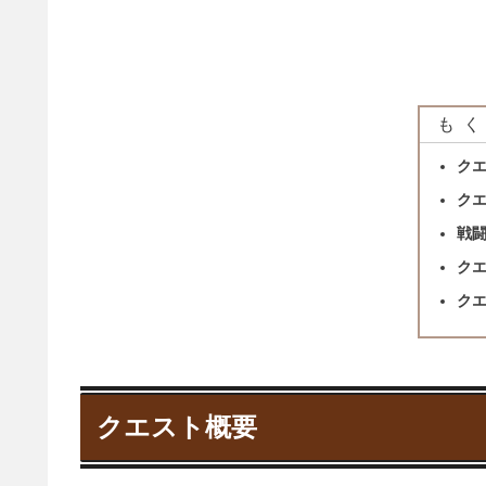
もく
ク
ク
戦
ク
ク
クエスト概要