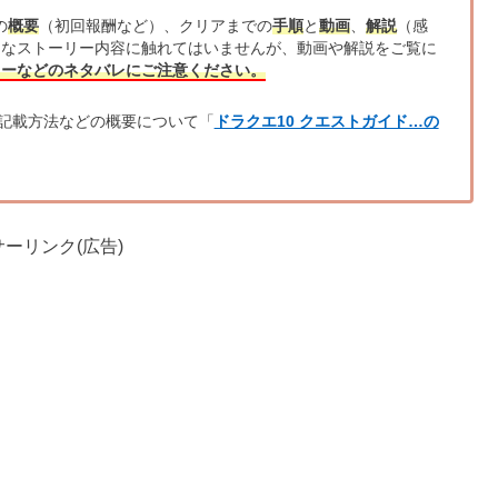
の
概要
（初回報酬など）、クリアまでの
手順
と
動画
、
解説
（感
的なストーリー内容に触れてはいませんが、動画や解説をご覧に
リーなどのネタバレにご注意ください。
記載方法などの概要について「
ドラクエ10 クエストガイド…の
ーリンク(広告)