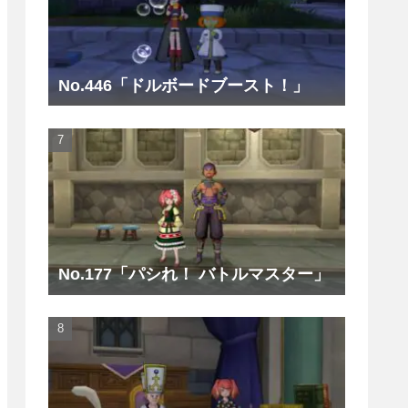
No.446「ドルボードブースト！」
No.177「パシれ！ バトルマスター」