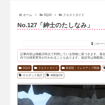
ホーム
DQ10
クエストガイド
No.127「紳士のたしなみ」
このペー
記事内容は掲載日時点で判明している情報に基づきます。過
内で仕様変更等が行われることもあります。仮説等は掲載後
DQ10
クエストガイド
美容院・ドレスアップ関連
ギルザッド地方
体験版OK