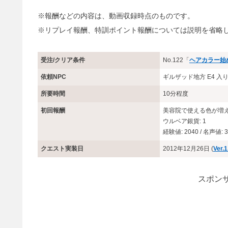
※報酬などの内容は、動画収録時点のものです。
※リプレイ報酬、特訓ポイント報酬については説明を省略
受注/クリア条件
No.122「
ヘアカラー始
依頼NPC
ギルザッド地方 E4 
所要時間
10分程度
初回報酬
美容院で使える色が増
ウルベア銀貨: 1
経験値: 2040 / 名声値: 3
クエスト実装日
2012年12月26日 (
Ver.1
スポンサ