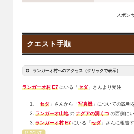
スポンサ
クエスト手順
ランガーオ村へのアクセス（クリックで表示）
ランガーオ村
E7
にいる「
セダ
」さんより受注
「
セダ
」さんから「
写真機
」についての説明
ランガーオ山地
の
ナグアの洞くつ
の西側に
ランガーオ村
E7
にいる「
セダ
」さんに報告