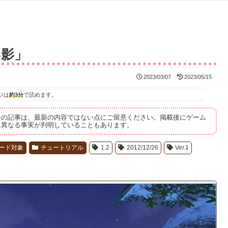
い影」
2023/03/07
2023/05/15
ジは
約3分
で読めます。
去の記事は、最新の内容ではない点にご留意ください。掲載後にゲーム
に異なる事実が判明していることもあります。
ード対象
チュートリアル
1.2
2012/12/26
Ver.1