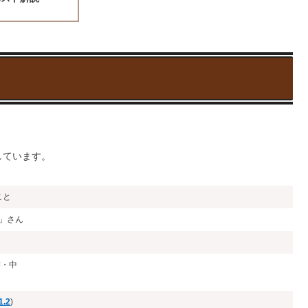
しています。
こと
ダ」さん
書・中
1.2
)