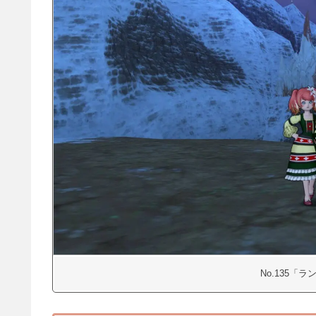
No.135「