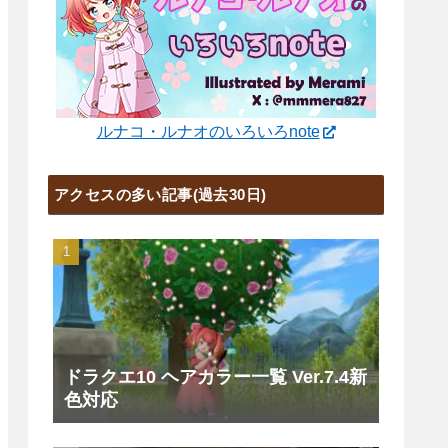
ルナコ・ルナオのいろいろnote
アクセスの多い記事(過去30日)
ドラクエ10 ヘアカラー一覧 Ver.7.4新
色対応