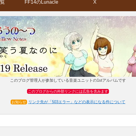
覧
FF14のLunacle
X
このブログ管理人が参加している音楽ユニットの1stアルバムです
このブログからの外部リンクには広告を含みます
リンク先が「503エラー」などの表示になる件について
お知らせ