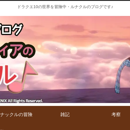
ドラクエ10の世界を冒険中・ルナクルのブログです♪
ナックルの冒険
雑記
考察