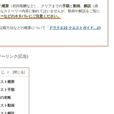
の
概要
（初回報酬など）、クリアまでの
手順
と
動画
、
解説
（感
的なストーリー内容に触れてはいませんが、動画や解説をご覧に
リーなどのネタバレにご注意ください。
記載方法などの概要について「
ドラクエ10 クエストガイド…の
ーリンク(広告)
じ♪
エスト概要
エスト手順
闘の攻略
エスト動画
エスト解説