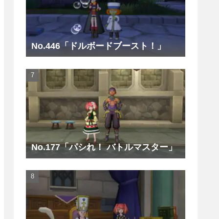
No.446「ドルボードブースト！」
No.177「パシれ！ バトルマスター」