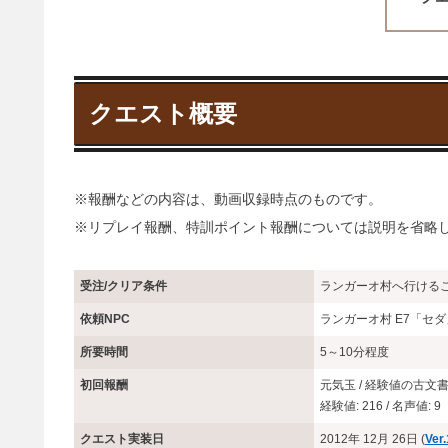
クエスト概要
※報酬などの内容は、動画収録時点のものです。
※リプレイ報酬、特訓ポイント報酬については説明を省略
受注/クリア条件
ランガーオ村へ行ける
依頼NPC
ランガーオ村 E7「セ
所要時間
5～10分程度
初回報酬
元気玉 / 経験値の古文
経験値: 216 / 名声値: 9
クエスト実装日
2012年 12月 26日 (
Ver.