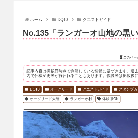
ホーム
DQ10
クエストガイド
No.135「ランガーオ山地の黒
このペー
記事内容は掲載日時点で判明している情報に基づきます。過
内で仕様変更等が行われることもあります。仮説等は掲載後
DQ10
オーグリード
クエストガイド
スタンプカ
オーグリード大陸
ランガーオ村
体験版OK