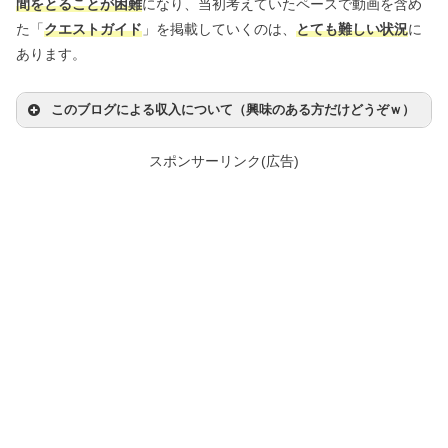
間をとることが困難
になり、当初考えていたペースで動画を含め
た「
クエストガイド
」を掲載していくのは、
とても難しい状況
に
あります。
このブログによる収入について（興味のある方だけどうぞｗ）
スポンサーリンク(広告)
このブログ
からの収入はゼロではありませんが、数年に1
回、4桁の金額が振り込まれる程度
も
のすごく増やす
卒倒しそうなほどのアクセス数