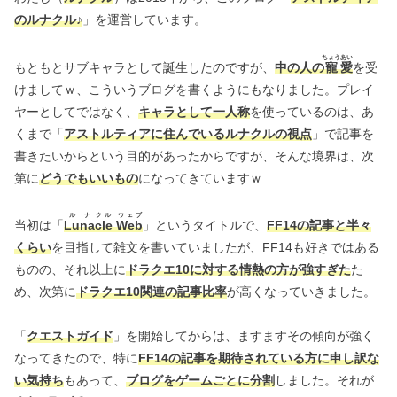
のルナクル♪
」を運営しています。
ちょう
あい
もともとサブキャラとして誕生したのですが、
中の人の
寵
愛
を受
けましてｗ、こういうブログを書くようにもなりました。プレイ
ヤーとしてではなく、
キャラとして一人称
を使っているのは、あ
くまで「
アストルティアに住んでいるルナクルの視点
」で記事を
書きたいからという目的があったからですが、そんな境界は、次
第に
どうでもいいもの
になってきていますｗ
ル
ナ
ク
ル
ウェブ
当初は「
Lu
na
c
le
Web
」というタイトルで、
FF14の記事と半々
くらい
を目指して雑文を書いていましたが、FF14も好きではある
ものの、それ以上に
ドラクエ10に対する情熱の方が強すぎた
た
め、次第に
ドラクエ10関連の記事比率
が高くなっていきました。
「
クエストガイド
」を開始してからは、ますますその傾向が強く
なってきたので、特に
FF14の記事を期待されている方に申し訳な
い気持ち
もあって、
ブログをゲームごとに分割
しました。それが