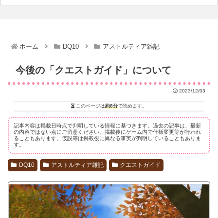
ホーム
DQ10
アストルティア雑記
今後の「クエストガイド」について
2023/12/03
このページは
約8分
で読めます。
記事内容は掲載日時点で判明している情報に基づきます。過去の記事は、最新
の内容ではない点にご留意ください。掲載後にゲーム内で仕様変更等が行われ
ることもあります。仮説等は掲載後に異なる事実が判明していることもありま
す。
DQ10
アストルティア雑記
クエストガイド