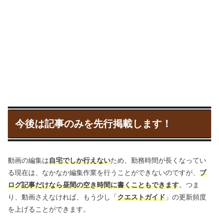
かん
かん
がく
侃
々
諤
がく
々
のんびり好きなことを書いてい
るからこそ、このブログを続けることができてい
る
今後は記事のみを先行掲載します！
平和なアスト
ルティアで生きていたい
動画の編集は
自宅でしか行えない
ため、勤務時間が長くなってい
る現在は、なかなか編集作業を行うことができないのですが、
ブ
2級ウェブデザ
イン技能士のスキルを活かせる在宅仕事
ログ記事だけなら昼間の空き時間に書くこともできます
。つま
り、動画さえなければ、もう少し「
クエストガイド
」の更新頻度
を上げることができます。