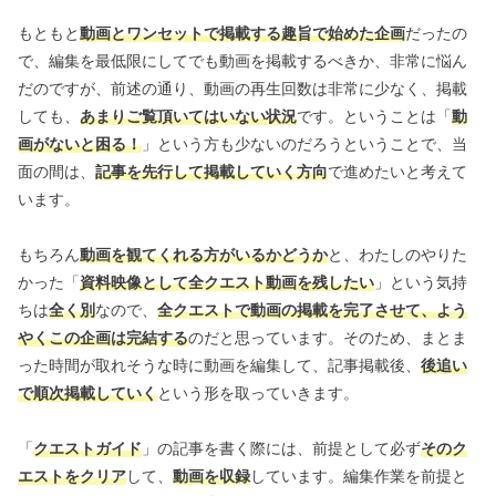
もともと
動画とワンセットで掲載する趣旨で始めた企画
だったの
で、編集を最低限にしてでも動画を掲載するべきか、非常に悩ん
だのですが、前述の通り、動画の再生回数は非常に少なく、掲載
しても、
あまりご覧頂いてはいない状況
です。ということは「
動
画がないと困る！
」という方も少ないのだろうということで、当
面の間は、
記事を先行して掲載していく方向
で進めたいと考えて
います。
もちろん
動画を観てくれる方がいるかどうか
と、わたしのやりた
かった「
資料映像として全クエスト動画を残したい
」という気持
ちは
全く別
なので、
全クエストで動画の掲載を完了させて、よう
やくこの企画は完結する
のだと思っています。そのため、まとま
った時間が取れそうな時に動画を編集して、記事掲載後、
後追い
で順次掲載していく
という形を取っていきます。
「
クエストガイド
」の記事を書く際には、前提として必ず
そのク
エストをクリア
して、
動画を収録
しています。編集作業を前提と