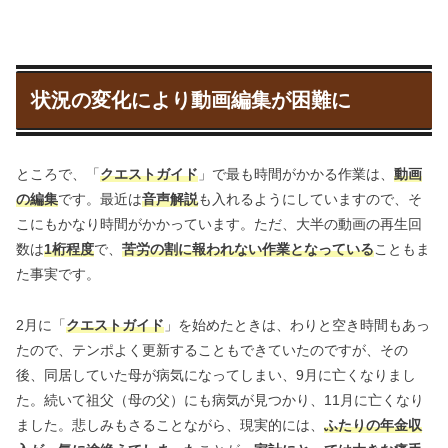
状況の変化により動画編集が困難に
ところで、「
クエストガイド
」で最も時間がかかる作業は、
動画
の編集
です。最近は
音声解説
も入れるようにしていますので、そ
こにもかなり時間がかかっています。ただ、大半の動画の再生回
数は
1桁程度
で、
苦労の
割に報われない作業となっている
こともま
た事実です。
2月に「
クエストガイド
」を始めたときは、わりと空き時間もあっ
たので、テンポよく更新することもできていたのですが、その
後、同居していた母が病気になってしまい、9月に亡くなりまし
た。続いて祖父（母の父）にも病気が見つかり、11月に亡くなり
ました。悲しみもさることながら、現実的には、
ふたりの年金収