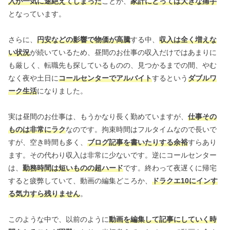
入が一気に途絶えてしまった
ことが、
家計にとっては大きな痛手
となっています。
さらに、
円安などの影響で物価が高騰
する中、
収入は全く増えな
い状況
が続いているため、昼間のお仕事の収入だけではあまりに
も厳しく、転職先も探しているものの、見つかるまでの間、やむ
なく夜や土日に
コールセンターでアルバイト
するという
ダブルワ
ーク生活
になりました。
実は昼間のお仕事は、もうかなり長く勤めていますが、
仕事その
ものは非常にラク
なのです。拘束時間はフルタイムなので長いで
すが、空き時間も多く、
ブログ記事を書いたりする余裕
すらあり
ます。その代わり収入は非常に少ないです。逆にコールセンター
は、
勤務時間は短いものの超ハード
です。終わって夜遅くに帰宅
すると疲弊していて、動画の編集どころか、
ドラクエ10にインす
る気力すら残りません
。
このような中で、以前のように
動画を編集して記事にしていく時