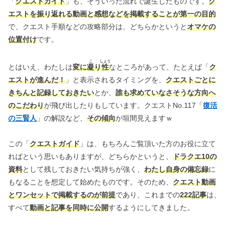
「
クエストガイド
」も、そういった流れで誕生したものです。
ク
エストを振り返れる動画と感想などを掲載することが第一の目的
で、クエスト手順などの攻略部分は、どちらかというと
オマケの
位置付け
です。
こ
しょう
とはいえ、わたしは
変に
凝
り
性
なところがあって、たとえば「
ク
エストが進んだ！
」と表示されるタイミングを、
クエストごとに
きちんと記録しておきたい
とか、
誰も求めていなさそうな方向へ
のこだわり
が飛び出したりもしています。クエストNo.117「
復活
の三賢人
」の解説など、
その傾向
が垣間見えますｗ
この「
クエストガイド
」は、もちろんご覧頂いた方のお役に立て
ればという思いもありますが、どちらかというと、
ドラクエ10の
資料
として残しておきたい気持ちが強く、
わたし自身の備忘録
に
もなることを想定して始めたものです。そのため、
クエスト動画
とワンセットで掲載するのが前提
であり、これまでの
222記事
は、
すべて
動画と記事を同時に公開
するようにしてきました。