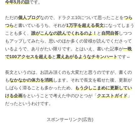
今年5月の話
です。
ただの
個人ブログ
なので、ドラクエ10について思ったことを
つら
つら
と書いているうち、それが
1万字を超える長文
になってしまう
ことも多く、
誰がこんなの読んでくれるのよ！
と
自問自答
しつつ
もアップしてみたら、思いのほか多くの皆様が読んでくださって
いるようで、ありがたい限りです。とはいえ、書いた記事が
一晩
で100アクセスを超える
と
震えあがるようなチキンハート
です←
長文というのは、お読み頂くのも大変だと思うのですが、書くの
も
なかなかの体力を消耗
します。それで長文を載せた後、更新が
しばらく滞ることも多かったため、
もう少しこまめに更新してい
ける企画
をということで考えた中のひとつが「
クエストガイド
」
だったというわけです。
スポンサーリンク(広告)