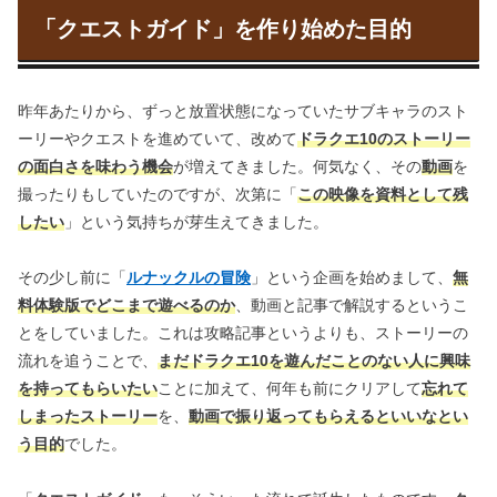
「クエストガイド」を作り始めた目的
昨年あたりから、ずっと放置状態になっていたサブキャラのスト
ーリーやクエストを進めていて、改めて
ドラクエ10のストーリー
の面白さを味わう機会
が増えてきました。何気なく、その
動画
を
撮ったりもしていたのですが、次第に「
この映像を資料として残
したい
」という気持ちが芽生えてきました。
その少し前に「
ルナックルの冒険
」という企画を始めまして、
無
料体験版でどこまで遊べるのか
、動画と記事で解説するというこ
とをしていました。これは攻略記事というよりも、ストーリーの
流れを追うことで、
まだドラクエ10を遊んだことのない人に興味
を持ってもらいたい
ことに加えて、何年も前にクリアして
忘れて
しまったストーリー
を、
動画で振り返ってもらえるといいなとい
う目的
でした。