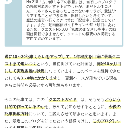
No.218「占い師ミネアの依頼」は、当初このブログで
の掲載対象外とする予定でしたが、まだトルネコさ
ん、ミネアさんと会ったことのないキャラが、受注/ク
リアすることができ次第、掲載したいと考えていて、
魔法の迷宮へ行くときは常に「配信中」設定にしてい
ます。また、動画配信ガイドラインの禁止項目にあた
るため、クエストNo.333「妖魔のまなざし事件」の動
画は掲載できませんが、クエストの概要のみ掲載する
方向で進めています。
週に10～20記事くらいをアップして、1年程度を目途に最新クエ
ストまで追いつく
という、当初掲げていた計画は、
開始10ヶ月目
にして実現困難な状況
になっています。このペースを維持できた
としても
3～4年はかかります
し、更新ペースが落ちている現在、
さらに時間を必要とする可能性もあります。
今回の記事では、この「
クエストガイド
」は、そもそも
どういう
目的で作っているのか
を、改めてお知らせするとともに、
今後の
記事掲載方針
について、ご説明させて頂きたいと思います。ま
た、最近このブログを知ったという皆様向けに、
このブログにつ
いても簡単にご説明
しておきます。