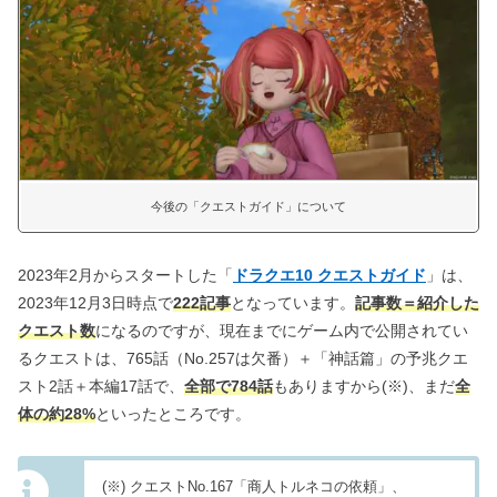
今後の「クエストガイド」について
2023年2月からスタートした「
ドラクエ10 クエストガイド
」は、
2023年12月3日時点で
222記事
となっています。
記事数＝紹介した
クエスト数
になるのですが、現在までにゲーム内で公開されてい
るクエストは、765話（No.257は欠番）＋「神話篇」の予兆クエ
スト2話＋本編17話で、
全部で784話
もありますから(※)、まだ
全
体の約28%
といったところです。
(※) クエストNo.167「商人トルネコの依頼」、