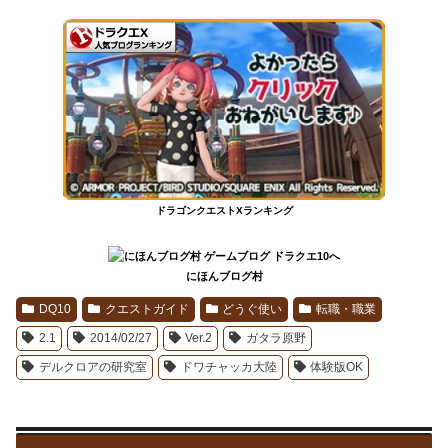
ドラゴンクエストXランキング
にほんブログ村
DQ10
クエストガイド
どうぐ使い
転職・職業
2.1
2014/02/27
Ver.2
ガタラ原野
デルクロアの研究室
ドワチャッカ大陸
体験版OK