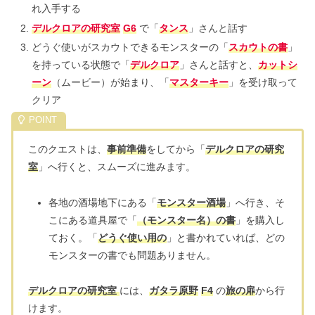
れ入手する
デルクロアの研究室
G6
で「
タンス
」さんと話す
どうぐ使いがスカウトできるモンスターの「
スカウトの書
」
を持っている状態で「
デルクロア
」さんと話すと、
カットシ
ーン
（ムービー）が始まり、「
マスターキー
」を受け取って
クリア
このクエストは、
事前準備
をしてから「
デルクロアの研究
室
」へ行くと、スムーズに進みます。
各地の酒場地下にある「
モンスター酒場
」へ行き、そ
こにある道具屋で「
（モンスター名）の書
」を購入し
ておく。「
どうぐ使い用の
」と書かれていれば、どの
モンスターの書でも問題ありません。
デルクロアの研究室
には、
ガタラ原野
F4
の
旅の扉
から行
けます。