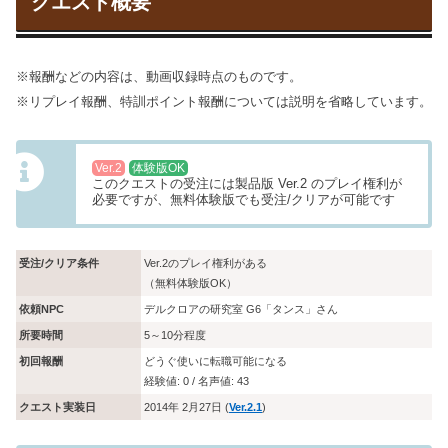
クエスト概要
※報酬などの内容は、動画収録時点のものです。
※リプレイ報酬、特訓ポイント報酬については説明を省略しています。
Ver.2
体験版OK
このクエストの受注には製品版 Ver.2 のプレイ権利が
必要ですが、無料体験版でも受注/クリアが可能です
受注/クリア条件
Ver.2のプレイ権利がある
（無料体験版OK）
依頼NPC
デルクロアの研究室 G6「タンス」さん
所要時間
5～10分程度
初回報酬
どうぐ使いに転職可能になる
経験値: 0 / 名声値: 43
クエスト実装日
2014年 2月27日 (
Ver.2.1
)