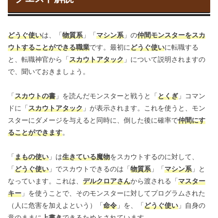
どうぐ使い
は、「
物質系
」「
マシン系
」の
仲間モンスターをスカ
ウトすることができる職業
です。最初に
どうぐ使い
に転職する
と、転職神官から「
スカウトアタック
」について説明されますの
で、聞いておきましょう。
「
スカウトの書
」を読んだモンスターと戦うと「
とくぎ
」コマン
ドに「
スカウトアタック
」が表示されます。これを使うと、モン
スターにダメージを与えると同時に、倒した後に確率で
仲間にす
ることができます
。
「
まもの使い
」は
生きている魔物
をスカウトするのに対して、
「
どうぐ使い
」でスカウトできるのは「
物質系
」「
マシン系
」と
なっています。これは、
デルクロアさん
から渡される「
マスター
キー
」を使うことで、そのモンスターに対してプログラムされた
（人に危害を加えよという）「
命令
」を、「
どうぐ使い
」自身の
意のままに
上書き
できるためとされています。