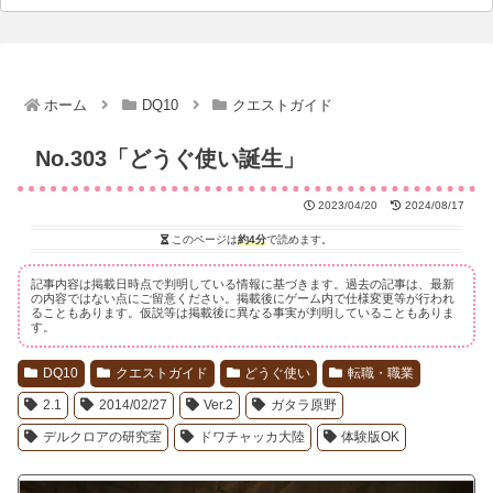
ホーム
DQ10
クエストガイド
No.303「どうぐ使い誕生」
2023/04/20
2024/08/17
このページは
約4分
で読めます。
記事内容は掲載日時点で判明している情報に基づきます。過去の記事は、最新
の内容ではない点にご留意ください。掲載後にゲーム内で仕様変更等が行われ
ることもあります。仮説等は掲載後に異なる事実が判明していることもありま
す。
DQ10
クエストガイド
どうぐ使い
転職・職業
2.1
2014/02/27
Ver.2
ガタラ原野
デルクロアの研究室
ドワチャッカ大陸
体験版OK