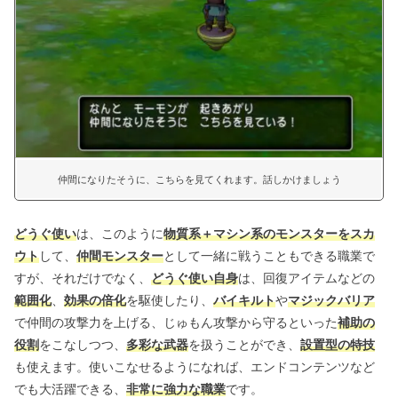
仲間になりたそうに、こちらを見てくれます。話しかけましょう
どうぐ使い
は、このように
物質系＋マシン系のモンスターをスカ
ウト
して、
仲間モンスター
として一緒に戦うこともできる職業で
すが、それだけでなく、
どうぐ使い自身
は、回復アイテムなどの
範囲化
、
効果の倍化
を駆使したり、
バイキルト
や
マジックバリア
で仲間の攻撃力を上げる、じゅもん攻撃から守るといった
補助の
役割
をこなしつつ、
多彩な武器
を扱うことができ、
設置型の特技
も使えます。使いこなせるようになれば、エンドコンテンツなど
でも大活躍できる、
非常に強力な職業
です。