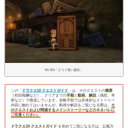
No.303「どうぐ使い誕生」
この「
ドラクエ10 クエストガイド
」は、そのクエストの
概要
（初回報酬など）、クリアまでの
手順
と
動画
、
解説
（感想、考
察など）で構成しています。攻略手順では具体的なストーリー
内容に触れてはいませんが、動画や解説をご覧になる際は、
そ
のクエストおよび関連するメインストーリーなどのネタバレに
ご注意ください。
ドラクエ10 クエストガイド
を初めてご覧になる方は、記載方