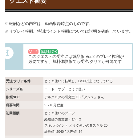
クエスト概要
※報酬などの内容は、動画収録時点のものです。
※リプレイ報酬、特訓ポイント報酬については説明を省略しています。
Ver.2
体験版OK
このクエストの受注には製品版 Ver.2 のプレイ権利が
必要ですが、無料体験版でも受注/クリアが可能です
受注/クリア条件
どうぐ使いに転職し、Lv30以上になっている
シリーズ名
ロード・オブ・どうぐ使い
依頼NPC
デルクロアの研究室 G6「タンス」さん
所要時間
5～10分程度
初回報酬
どうぐ使いのブーツ
経験値の古文書・どう 2
スキルポイント どうぐ使いの各スキル 20
経験値: 2040 / 名声値: 34