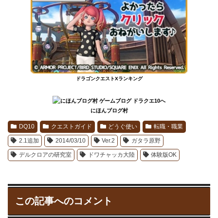
ドラゴンクエストXランキング
にほんブログ村
DQ10
クエストガイド
どうぐ使い
転職・職業
2.1追加
2014/03/10
Ver.2
ガタラ原野
デルクロアの研究室
ドワチャッカ大陸
体験版OK
この記事へのコメント