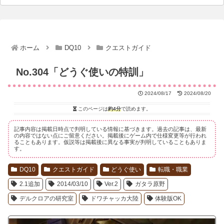
ホーム
DQ10
クエストガイド
No.304「どうぐ使いの特訓」
2024/08/17
2024/08/20
このページは
約4分
で読めます。
記事内容は掲載日時点で判明している情報に基づきます。過去の記事は、最新
の内容ではない点にご留意ください。掲載後にゲーム内で仕様変更等が行われ
ることもあります。仮説等は掲載後に異なる事実が判明していることもありま
す。
DQ10
クエストガイド
どうぐ使い
転職・職業
2.1追加
2014/03/10
Ver.2
ガタラ原野
デルクロアの研究室
ドワチャッカ大陸
体験版OK