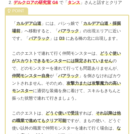
デルクロアの研究室
G6
で「
タンス
」さんと話すとクリア
「
カルデア山道
」には、バシっ娘で「
カルデア山道・採掘
場前
」へ移動すると、「
バアラック
」の出現エリアに近い
です。「
バアラック
」は
D3
にある橋の北に出現します。
このクエストで連れて行く仲間モンスターは、
どうぐ使い
がスカウトできるモンスターには限定されていません
の
で、どのモンスターを連れて行っても問題ありませんが、
仲間モンスター自身
が「
バアラック
」を倒さなければカウ
ントされません。そのため、
攻撃力または攻撃魔力の高い
モンスター
に適切な装備を身に着けて、スキルもきちんと
振った状態で連れて行きましょう。
このクエストは、
どうぐ使いで受注
すれば、
それ以降は他
の職業で進めてもクリア可能
ですが、まもの使い、どうぐ
使い以外の職業で仲間モンスターを連れて行く場合は、
な