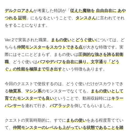
デルクロアさん
が考案した特訓が「
従えた魔物を 自由自在に あや
つれる 証明
」にもなるということで、
タンスさん
に言われてそれ
をすることになります。
Ver.2で実装された職業、
まもの使い
と
どうぐ使い
については、ど
ちらも
仲間モンスターをスカウトできる点
が大きな特徴です。実
際にはそこにとどまらず、まもの使いは
圧倒的な強さを誇る前衛
職
、どうぐ使いは
バフやデバフを自在に操り、文字通り「どう
ぐ」の性能を極限まで引き出す
という特徴もあります。
今回のクエストで使役するのは、どうぐ使いだけがスカウトでき
る
物質系
、
マシン系
のモンスターでなくても、
まもの使いとして
育てたモンスターでも良い
ということで、動画収録時には
キラー
パンサー
を連れて行き、
バアラック
を倒してもらいました。
クエストの実装時期的に、すでに
まもの使い
をある程度育ててい
て、
仲間モンスターのレベルも上がっている状態であることを踏