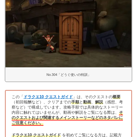
No.304「どうぐ使いの特訓」
この「
ドラクエ10 クエストガイド
」は、そのクエストの
概要
（初回報酬など）、クリアまでの
手順
と
動画
、
解説
（感想、考
察など）で構成しています。攻略手順では具体的なストーリー
内容に触れてはいませんが、動画や解説をご覧になる際は、
そ
のクエストおよび関連するメインストーリーなどのネタバレに
ご注意ください。
ドラクエ10 クエストガイド
を初めてご覧になる方は、記載方