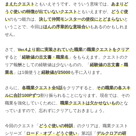
まえたクエスト
ともいえそうです。そういう意味では、
あまりど
うぐ使いの特徴が出ていないクエスト
ともいえますが、
どうぐ使
い
のもつ能力は、
決して仲間モンスターの使役にとどまらない
と
いうことで、今回は
ほんの序章的な意味合い
もあるのかもしれま
せん。
さて、
Ver.4より前に実装されていた職業
の
職業クエストをクリア
すると「
経験値の古文書・職業名
」をもらえます。クエストのク
リア報酬としての経験値は少ないものの、「
経験値の古文書・職
業名
」は1個使うと
経験値が25000
も手に入ります。
さらに、
各職業クエスト全5話
をクリアすると、
その職業の各スキ
ルに合計100Pずつ
割り振られることになります。現在では、その
職業を強化していくために、
職業クエストは欠かせないもの
とな
っていますので、忘れずにクリアしておきましょう。
今回のクエスト「
どうぐ使いの特訓
」のクリアは、職業クエスト
シリーズ「
ロード・オブ・どうぐ使い
」第2話「
デルクロアの研