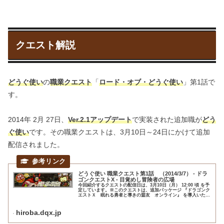
クエスト解説
どうぐ使い
の
職業クエスト
「
ロード・オブ・どうぐ使い
」第1話で
す。
2014年 2月 27日、
Ver.2.1アップデート
で実装された追加職が
どう
ぐ使い
です。その職業クエストは、3月10日～24日にかけて追加
配信されました。
どうぐ使い 職業クエスト第1話 （2014/3/7） - ドラ
ゴンクエストX - 目覚めし冒険者の広場
今回紹介するクエストの配信日は、3月10日（月） 12:00 頃 を予
定しています。※このクエストは、追加パッケージ 『ドラゴンク
エストＸ 眠れる勇者と導きの盟友 オンライン』 を導入いただ
くことでプレイできるクエストです。詳しくは 『 こ...
hiroba.dqx.jp