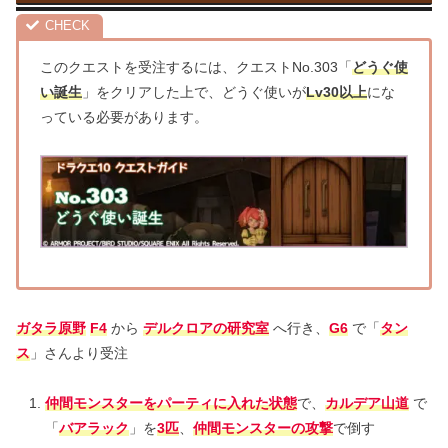
このクエストを受注するには、クエストNo.303「
どうぐ使
い誕生
」をクリアした上で、どうぐ使いが
Lv30以上
にな
っている必要があります。
ガタラ原野
F4
から
デルクロアの研究室
へ行き、
G6
で「
タン
ス
」さんより受注
仲間モンスターをパーティに入れた状態
で、
カルデア山道
で
「
バアラック
」を
3匹
、
仲間モンスターの攻撃
で倒す