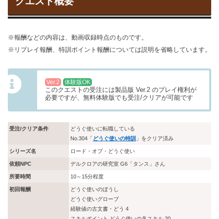
クエスト概要
※報酬などの内容は、動画収録時点のものです。
※リプレイ報酬、特訓ポイント報酬については説明を省略しています。
Ver.2
体験版OK
このクエストの受注には製品版 Ver.2 のプレイ権利が
必要ですが、無料体験版でも受注/クリアが可能です
受注/クリア条件
どうぐ使いに転職している
No.304「
どうぐ使いの特訓
」をクリア済み
シリーズ名
ロード・オブ・どうぐ使い
依頼NPC
デルクロアの研究室 G6「タンス」さん
所要時間
10～15分程度
初回報酬
どうぐ使いのぼうし
どうぐ使いグローブ
経験値の古文書・どう 4
スキルポイント どうぐ使いの各スキル 20