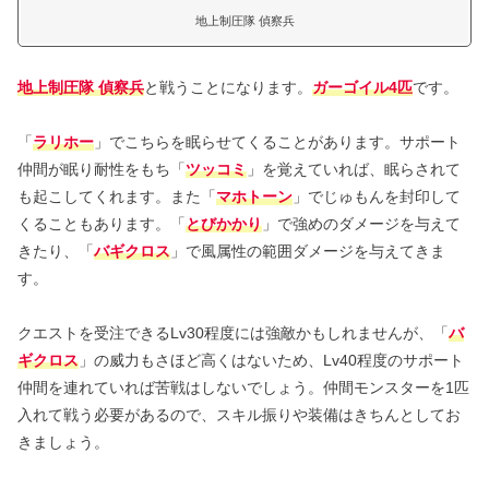
地上制圧隊 偵察兵
地上制圧隊 偵察兵
と戦うことになります。
ガーゴイル4匹
です。
「
ラリホー
」でこちらを眠らせてくることがあります。サポート
仲間が眠り耐性をもち「
ツッコミ
」を覚えていれば、眠らされて
も起こしてくれます。また「
マホトーン
」でじゅもんを封印して
くることもあります。「
とびかかり
」で強めのダメージを与えて
きたり、「
バギクロス
」で風属性の範囲ダメージを与えてきま
す。
クエストを受注できるLv30程度には強敵かもしれませんが、「
バ
ギクロス
」の威力もさほど高くはないため、Lv40程度のサポート
仲間を連れていれば苦戦はしないでしょう。仲間モンスターを1匹
入れて戦う必要があるので、スキル振りや装備はきちんとしてお
きましょう。