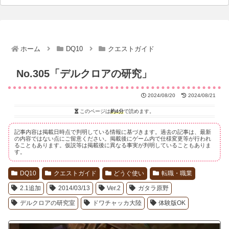
ホーム
DQ10
クエストガイド
No.305「デルクロアの研究」
2024/08/20
2024/08/21
このページは
約4分
で読めます。
記事内容は掲載日時点で判明している情報に基づきます。過去の記事は、最新
の内容ではない点にご留意ください。掲載後にゲーム内で仕様変更等が行われ
ることもあります。仮説等は掲載後に異なる事実が判明していることもありま
す。
DQ10
クエストガイド
どうぐ使い
転職・職業
2.1追加
2014/03/13
Ver.2
ガタラ原野
デルクロアの研究室
ドワチャッカ大陸
体験版OK