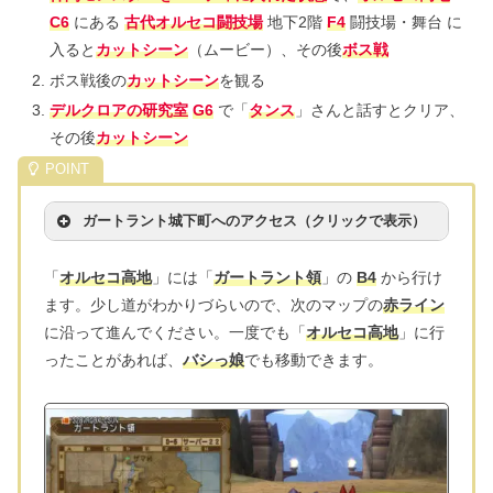
C6
にある
古代オルセコ闘技場
地下2階
F4
闘技場・舞台 に
入ると
カットシーン
（ムービー）、その後
ボス戦
ボス戦後の
カットシーン
を観る
デルクロアの研究室
G6
で「
タンス
」さんと話すとクリア、
その後
カットシーン
ガートラント城下町へのアクセス（クリックで表示）
「
オルセコ高地
」には「
ガートラント領
」の
B4
から行け
ます。少し道がわかりづらいので、次のマップの
赤ライン
に沿って進んでください。一度でも「
オルセコ高地
」に行
ったことがあれば、
バシっ娘
でも移動できます。