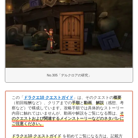
No.305「デルクロアの研究」
この「
ドラクエ10 クエストガイド
」は、そのクエストの
概要
（初回報酬など）、クリアまでの
手順
と
動画
、
解説
（感想、考
察など）で構成しています。攻略手順では具体的なストーリー
内容に触れてはいませんが、動画や解説をご覧になる際は、
そ
のクエストおよび関連するメインストーリーなどのネタバレに
ご注意ください。
ドラクエ10 クエストガイド
を初めてご覧になる方は、記載方