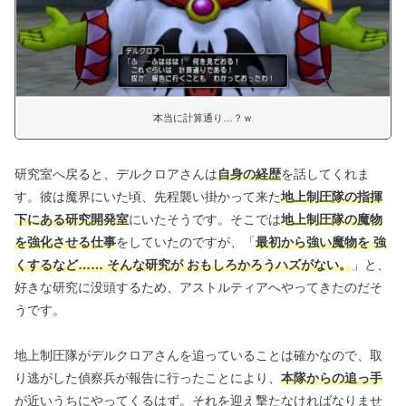
本当に計算通り…？ｗ
研究室へ戻ると、デルクロアさんは
自身の経歴
を話してくれま
す。彼は魔界にいた頃、先程襲い掛かって来た
地上制圧隊の指揮
下にある研究開発室
にいたそうです。そこでは
地上制圧隊の魔物
を強化させる仕事
をしていたのですが、「
最初から強い魔物を 強
くするなど…… そんな研究が おもしろかろうハズがない。
」と、
好きな研究に没頭するため、アストルティアへやってきたのだそ
うです。
地上制圧隊がデルクロアさんを追っていることは確かなので、取
り逃がした偵察兵が報告に行ったことにより、
本隊からの追っ手
が近いうちにやってくるはず。それを迎え撃たなければなりませ