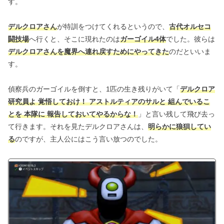
す。
デルクロアさん
が特訓をつけてくれるというので、
古代オルセコ
闘技場
へ行くと、そこに現れたのは
ガーゴイル4体
でした。彼らは
デルクロアさんを魔界へ連れ戻すためにやってきた
のだといいま
す。
偵察兵のガーゴイルを倒すと、1匹の生き残りがいて「
デルクロア
研究員よ 覚悟しておけ！ アストルティアのサルと 組んでいるこ
とを 本隊に 報告しておいてやるからな！
」と言い残して飛び去っ
て行きます。それを見たデルクロアさんは、
明らかに狼狽してい
る
のですが、主人公にはこう言い放つのでした。