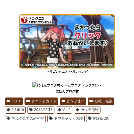
ドラゴンクエストXランキング
にほんブログ村
DQ10
クエストガイド
どうぐ使い
転職・職業
2.1追加
2014/03/13
Ver.2
ガタラ原野
デルクロアの研究室
ドワチャッカ大陸
体験版OK