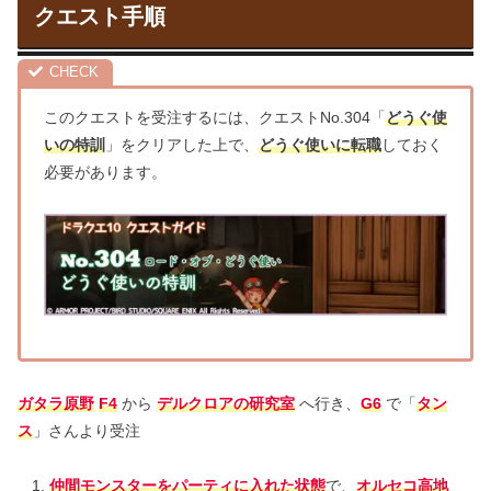
クエスト手順
このクエストを受注するには、クエストNo.304「
どうぐ使
いの特訓
」をクリアした上で、
どうぐ使いに転職
しておく
必要があります。
ガタラ原野
F4
から
デルクロアの研究室
へ行き、
G6
で「
タン
ス
」さんより受注
仲間モンスターをパーティに入れた状態
で、
オルセコ高地