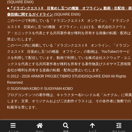
(SQUARE ENIX)
■
『ドラゴンクエストX 目覚めし五つの種族 オフライン』動画・生配信・画
像投稿に関するガイドライン
(SQUARE ENIX)
このページで利用している「ドラゴンクエストX オンライン」「ドラゴンク
エストX 目覚めし五つの種族 オフライン」における、株式会社スクウェ
ア・エニックスを代表とする共同著作者が権利を所有する画像の転載・配布は
禁止いたします。
このページ内に掲載している「ドラゴンクエストX オンライン」「ドラゴン
クエストX 目覚めし五つの種族 オフライン」の動画は、YouTubeのサービ
スを利用して配信しています。動画で利用している株式会社スクウェア・エニ
ックスを代表とする共同著作者が権利を所有する著作物及びスギヤマ工房有限
会社が権利を所有する楽曲の転載・配布は禁止いたします。
© 2012 - 2026 ARMOR PROJECT/BIRD STUDIO/SQUARE ENIX All Rights
Reserved.
© SUGIYAMA KOBO ℗ SUGIYAMA KOBO
ブログコンテンツの著作権は、キャラクター名/ハンドル名「ルナクル」に帰属
します。文章、オリジナルおよび二次創作イラストは、その各作者に無断での
転載等を禁じます。
メニュー
ホーム
検索
トップ
サイドバー