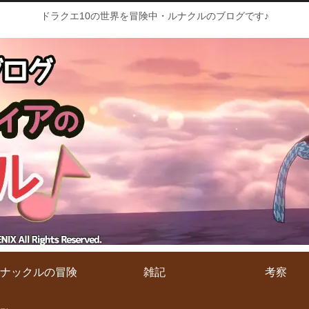
ドラクエ10の世界を冒険中・ルナクルのブログです♪
ナックルの冒険
雑記
考察