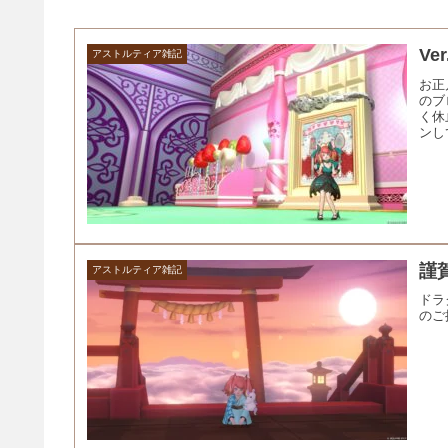
V
アストルティア雑記
お正
のブ
く休
ンし
謹賀
アストルティア雑記
ドラ
のご