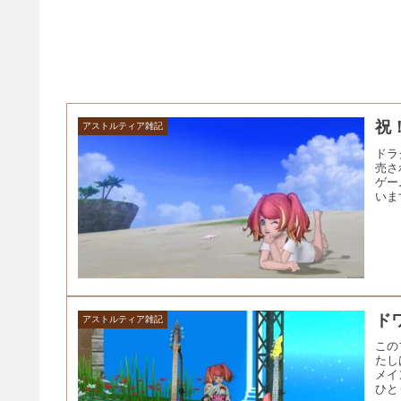
祝
アストルティア雑記
ドラ
売さ
ゲー
いま
ド
アストルティア雑記
この
たし
メイ
ひと