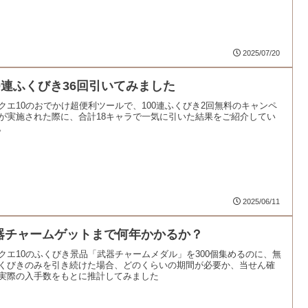
2025/07/20
00連ふくびき36回引いてみました
クエ10のおでかけ超便利ツールで、100連ふくびき2回無料のキャンペ
が実施された際に、合計18キャラで一気に引いた結果をご紹介してい
。
2025/06/11
器チャームゲットまで何年かかるか？
クエ10のふくびき景品「武器チャームメダル」を300個集めるのに、無
くびきのみを引き続けた場合、どのくらいの期間が必要か、当せん確
実際の入手数をもとに推計してみました