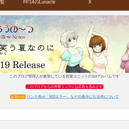
覧
FF14のLunacle
X
このブログ管理人が参加している音楽ユニットの1stアルバムです
このブログからの外部リンクには広告を含みます
リンク先が「503エラー」などの表示になる件について
お知らせ