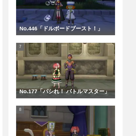
No.446「ドルボードブースト！」
No.177「パシれ！ バトルマスター」