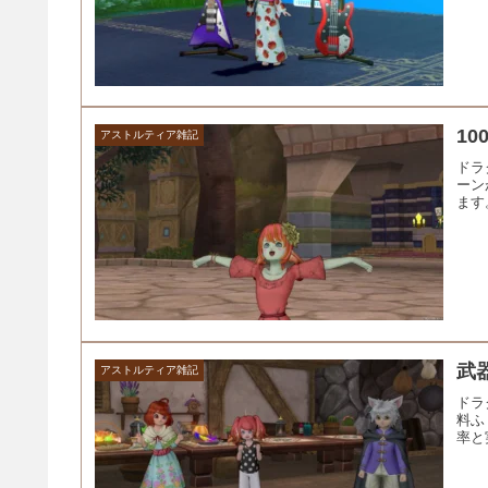
1
アストルティア雑記
ドラ
ーン
ます
武
アストルティア雑記
ドラ
料ふ
率と