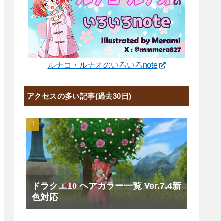
ルナコ・ルナオのいろいろnote
アクセスの多い記事(過去30日)
ドラクエ10 ヘアカラー一覧 Ver.7.4新
色対応