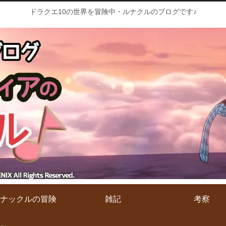
ドラクエ10の世界を冒険中・ルナクルのブログです♪
ナックルの冒険
雑記
考察