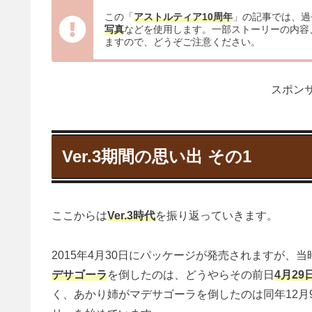
この「
アストルティア10周年
」の記事では、過
写真
などを使用します。一部ストーリーの内容
ますので、どうぞご注意ください。
スポンサ
Ver.3期間の思い出 その1
ここからは
Ver.3時代
を振り返っていきます。
2015年4月30日にパッケージが発売されますが、
デサゴーラ
を倒したのは、どうやらその前日
4月29
く、あかり姉がマデサゴーラを倒したのは同年12月9