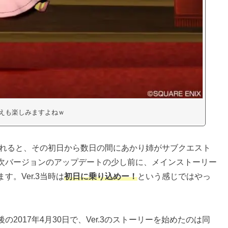
着替えも楽しみますよねｗ
装されると、その初日から数日の間にあかり姉がサブクエスト
次バージョンのアップデートの少し前に、メインストーリー
。Ver.3当時は
初日に乗り込めー！
という感じではやっ
017年4月30日で、Ver.3のストーリーを始めたのは同