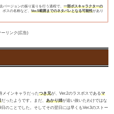
去バージョンの振り返りを行う過程で、
一部ボスキャラクターの
、ボスの名称など、
Ver.5範囲までのネタバレとなる可能性
があり
ーリンク(広告)
当時メインキャラだった
つき兄
が、Ver.2のラスボスである
マ
日
だったようです。まだ、
あかり姉
が追い抜いたわけではな
日のことでした。そしてその翌日には早くもVer.3のストー