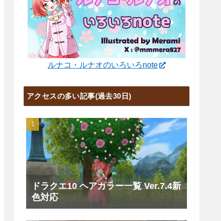
ルナコ・ルナオのいろいろnote
アクセスの多い記事(過去30日)
ドラクエ10 ヘアカラー一覧 Ver.7.4新
色対応