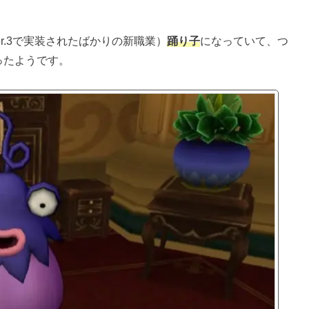
er.3で実装されたばかりの新職業）
踊り子
になっていて、つ
ったようです。