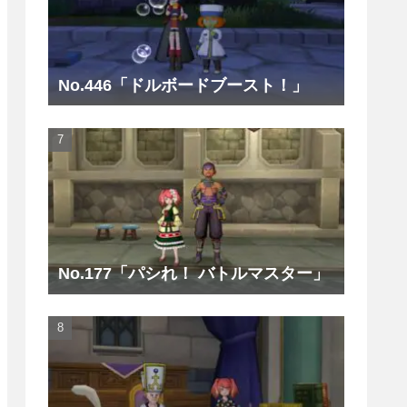
No.446「ドルボードブースト！」
No.177「パシれ！ バトルマスター」