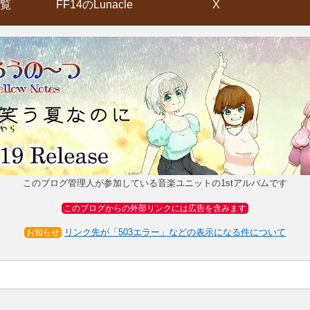
覧
FF14のLunacle
X
このブログ管理人が参加している音楽ユニットの1stアルバムです
このブログからの外部リンクには広告を含みます
リンク先が「503エラー」などの表示になる件について
お知らせ