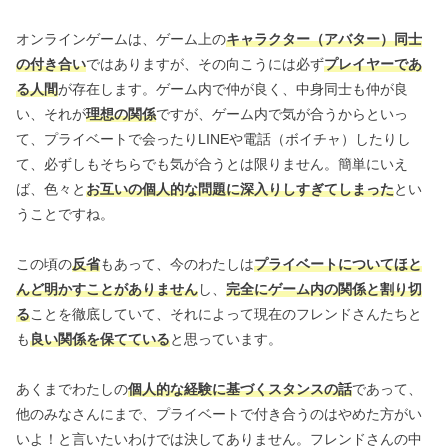
オンラインゲームは、ゲーム上の
キャラクター（アバター）同士
の付き合い
ではありますが、その向こうには必ず
プレイヤーであ
る人間
が存在します。ゲーム内で仲が良く、中身同士も仲が良
い、それが
理想の関係
ですが、ゲーム内で気が合うからといっ
て、プライベートで会ったりLINEや電話（ボイチャ）したりし
て、必ずしもそちらでも気が合うとは限りません。簡単にいえ
ば、色々と
お互いの個人的な問題に深入りしすぎてしまった
とい
うことですね。
この頃の
反省
もあって、今のわたしは
プライベートについてほと
んど明かすことがありません
し、
完全にゲーム内の関係と割り切
る
ことを徹底していて、それによって現在のフレンドさんたちと
も
良い関係を保てている
と思っています。
あくまでわたしの
個人的な経験に基づくスタンスの話
であって、
他のみなさんにまで、プライベートで付き合うのはやめた方がい
いよ！と言いたいわけでは決してありません。フレンドさんの中