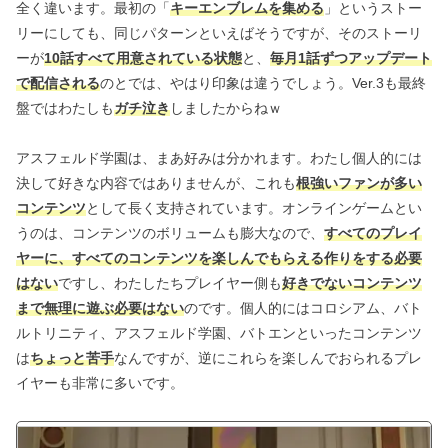
全く違います。最初の「
キーエンブレムを集める
」というストー
リーにしても、同じパターンといえばそうですが、そのストーリ
ーが
10話すべて用意されている状態
と、
毎月1話ずつアップデート
で配信される
のとでは、やはり印象は違うでしょう。Ver.3も最終
盤ではわたしも
ガチ泣き
しましたからねｗ
アスフェルド学園は、まあ好みは分かれます。わたし個人的には
決して好きな内容ではありませんが、これも
根強いファンが多い
コンテンツ
として長く支持されています。オンラインゲームとい
うのは、コンテンツのボリュームも膨大なので、
すべてのプレイ
ヤーに、すべてのコンテンツを楽しんでもらえる作りをする必要
はない
ですし、わたしたちプレイヤー側も
好きでないコンテンツ
まで無理に遊ぶ必要はない
のです。個人的にはコロシアム、バト
ルトリニティ、アスフェルド学園、バトエンといったコンテンツ
は
ちょっと苦手
なんですが、逆にこれらを楽しんでおられるプレ
イヤーも非常に多いです。