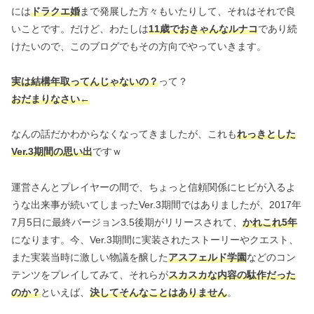
には
ドラクエ婚
まで発展した方々もいたりして、それはそれで良
いことです。だけど、わたしは
11歳でおきゃんなルナコ
であり続
けたいので、このブログでもその方向でやっていきます。
実は結構年取ってんじゃないの？
って？
おだまりなさい←
なんの話だかわからなくなってきましたが、これも
れっきとした
Ver.3期間の思い出
ですｗ
運営さんとプレイヤーの間で、ちょっと信頼関係にヒビが入るよ
うな出来事が続いてしまったVer.3期間ではありましたが、2017年
7月5日に最終バージョン3.5後期がリリースされて、
かれこれ5年
になります。今、Ver.3期間に実装されたストーリーやクエスト、
また実装当時に激しい物議を醸した
アスフェルド学園
などのコン
テンツをプレイしてみて、それらが
スカスカな内容の駄作だった
のか？
といえば、
決してそんなことはありません
。