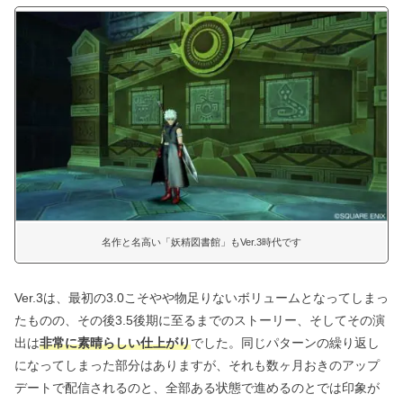
名作と名高い「妖精図書館」もVer.3時代です
Ver.3は、最初の3.0こそやや物足りないボリュームとなってしまっ
たものの、その後3.5後期に至るまでのストーリー、そしてその演
出は
非常に素晴らしい仕上がり
でした。同じパターンの繰り返し
になってしまった部分はありますが、それも数ヶ月おきのアップ
デートで配信されるのと、全部ある状態で進めるのとでは印象が