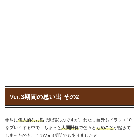
Ver.3期間の思い出 その2
非常に
個人的なお話
で恐縮なのですが、わたし自身もドラクエ10
をプレイする中で、ちょっと
人間関係
で色々と
もめごと
が起きて
しまったのも、このVer.3期間でもありましたｗ