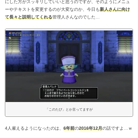
にした方がスッキリしていいと思うのですが、そのようにメニュ
ーやテキストを変更するのが大変なのか、今日も
新人さんに向け
て長々と説明してくれる
管理人さんなのでした…
「このたび」とか言ってますが
4人雇えるようになったのは、
6年前
の
2016年12月
の話ですよ…ｗ