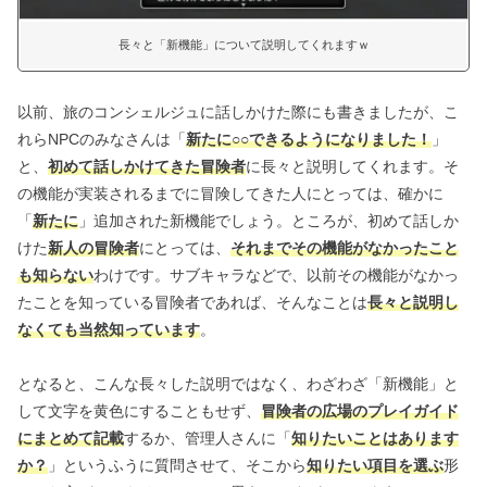
長々と「新機能」について説明してくれますｗ
以前、旅のコンシェルジュに話しかけた際にも書きましたが、こ
れらNPCのみなさんは「
新たに○○できるようになりました！
」
と、
初めて話しかけてきた冒険者
に長々と説明してくれます。そ
の機能が実装されるまでに冒険してきた人にとっては、確かに
「
新たに
」追加された新機能でしょう。ところが、初めて話しか
けた
新人の冒険者
にとっては、
それまでその機能がなかったこと
も知らない
わけです。サブキャラなどで、以前その機能がなかっ
たことを知っている冒険者であれば、そんなことは
長々と説明し
なくても当然知っています
。
となると、こんな長々した説明ではなく、わざわざ「新機能」と
して文字を黄色にすることもせず、
冒険者の広場のプレイガイド
にまとめて記載
するか、管理人さんに「
知りたいことはあります
か？
」というふうに質問させて、そこから
知りたい項目を選ぶ
形