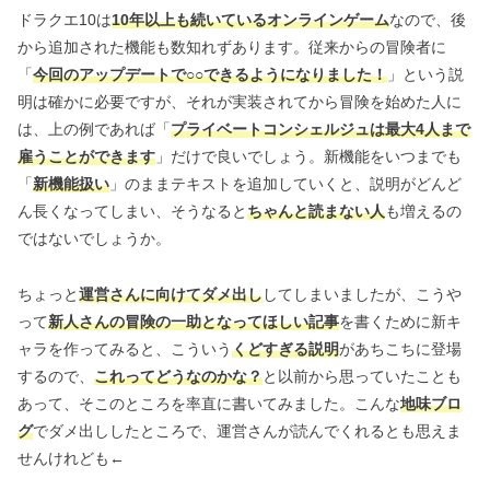
ドラクエ10は
10年以上も続いているオンラインゲーム
なので、後
から追加された機能も数知れずあります。従来からの冒険者に
「
今回のアップデートで○○できるようになりました！
」という説
明は確かに必要ですが、それが実装されてから冒険を始めた人に
は、上の例であれば「
プライベートコンシェルジュは最大4人まで
雇うことができます
」だけで良いでしょう。新機能をいつまでも
「
新機能扱い
」のままテキストを追加していくと、説明がどんど
ん長くなってしまい、そうなると
ちゃんと読まない人
も増えるの
ではないでしょうか。
ちょっと
運営さんに向けてダメ出し
してしまいましたが、こうや
って
新人さんの冒険の一助となってほしい記事
を書くために新キ
ャラを作ってみると、こういう
くどすぎる説明
があちこちに登場
するので、
これってどうなのかな？
と以前から思っていたことも
あって、そこのところを率直に書いてみました。こんな
地味ブロ
グ
でダメ出ししたところで、運営さんが読んでくれるとも思えま
せんけれども←