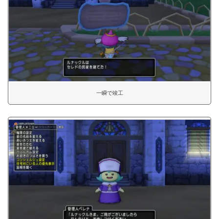
一瞬で竣工