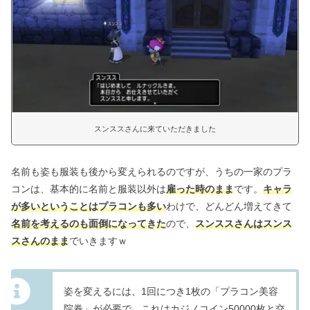
スンススさんに来ていただきました
名前も姿も服装も後から変えられるのですが、うちの一家のプラ
コンは、基本的に名前と服装以外は
雇った時のまま
です。
キャラ
が多いということはプラコンも多い
わけで、どんどん増えてきて
名前を考えるのも面倒になってきた
ので、
スンススさんはスンス
スさんのまま
でいきますｗ
姿を変えるには、1回につき1枚の「プラコン美容
院券」が必要で、これはカジノコイン50000枚と交