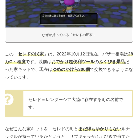
なぜか持っている「セレドの民家」
この「
セレドの民家
」は、2022年10月12日現在、バザー相場は
28
万G～程度
です。以前は
おでかけ超便利ツール
の
ふくびき景品
だ
った家キットで、現在は
ゆめのかけら300個
で交換できるようにな
っています。
セレド＝レンダーシア大陸に存在する町の名前で
す。
なぜこんな家キットを、セレドの町と
まだ縁もゆかりもない
ルナ
ックルが持っているかというと、サブキャラがふくびきで当てた