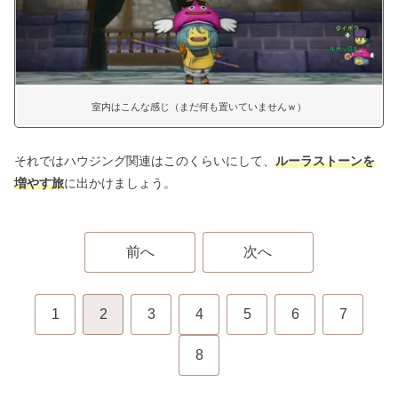
室内はこんな感じ（まだ何も置いていませんｗ）
それではハウジング関連はこのくらいにして、
ルーラストーンを
増やす旅
に出かけましょう。
前へ
次へ
1
2
3
4
5
6
7
8