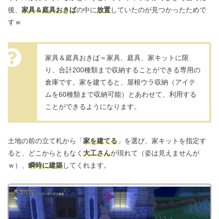
後、
家具＆庭具おきば
の中に
放置
していたのが見つかったためで
すｗ
家具＆庭具おきば＝家具、庭具、家キットに限
り、合計200種類まで収納することができる専用の
倉庫です。家を建てると、屋根ウラ収納（アイテ
ムを60種類まで収納可能）とあわせて、利用する
ことができるようになります。
土地の前の立て札から「
家を建てる
」を選び、家キットを指定す
ると、どこからともなく
大工さん
が現れて（姿は見えませんが
ｗ）、
瞬時に建築
してくれます。