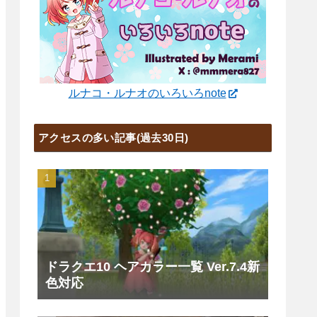
ルナコ・ルナオのいろいろnote
アクセスの多い記事(過去30日)
ドラクエ10 ヘアカラー一覧 Ver.7.4新
色対応