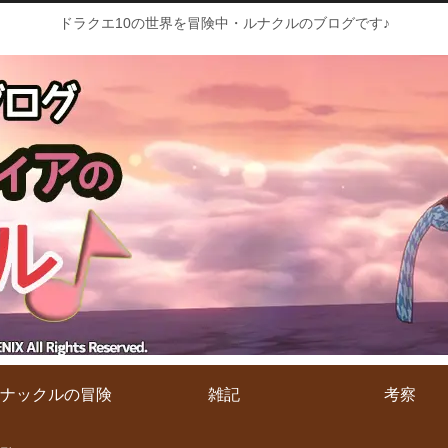
ドラクエ10の世界を冒険中・ルナクルのブログです♪
ナックルの冒険
雑記
考察