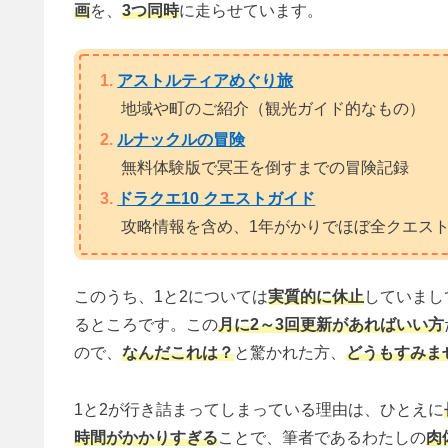
画
を、
3つ同時
に走らせています。
アストルティアめぐり旅
地域や町のご紹介（観光ガイド的なもの）
ルナックルの冒険
無料体験版で冥王を倒すまでの冒険記録
ドラクエ10 クエストガイド
攻略情報を含め、1年がかりでほぼ全クエス
このうち、1と2については
実質的に休止
していまし
るところです。この
月に2～3回更新があればいい方
ので、
なんだこれは？
と驚かれた方、
どうもすみません
1と2が行き詰まってしまっている理由は、ひとえに
時間がかかりすぎる
ことで、筆者であるわたしの
肉