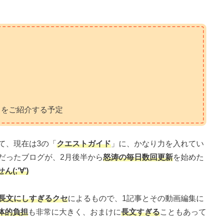
トをご紹介する予定
て、現在は3の「
クエストガイド
」に、かなり力を入れてい
だったブログが、2月後半から
怒涛の毎日数回更新
を始めた
(;’∀’)
長文にしすぎるクセ
によるもので、1記事とその動画編集に
体的負担
も非常に大きく、おまけに
長文すぎる
こともあって