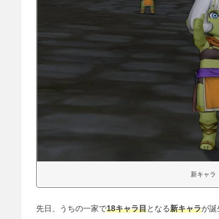
新キャラ
先日、うちの一家で
18キャラ目
となる
新キャラ
が誕