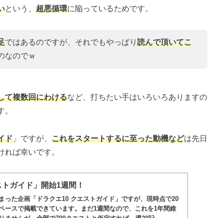
い
という、
超悪循環
に陥っているためです。
足
ではあるのですが、それでもやっぱり
読んで頂いてこ
のなのでｗ
して複数回にわける
など、打ちたい手はいろいろありますの
す。
イド
」ですが、
これをスタートするに至った動機など
は先日
ければ幸いです。
ストガイド」開始1週間！
まった企画「ドラクエ10 クエストガイド」ですが、現時点で20
ペースで掲載できています。まだ1週間なので、これを1年間維