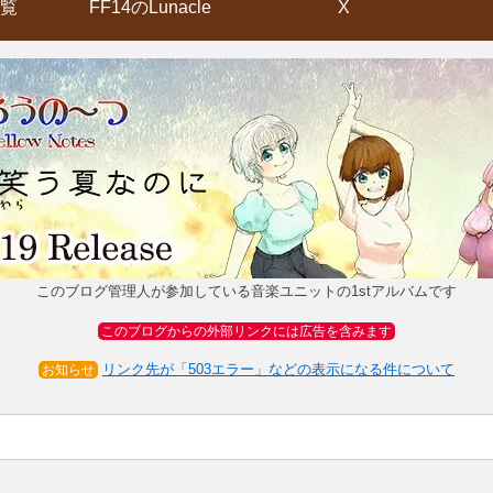
覧
FF14のLunacle
X
このブログ管理人が参加している音楽ユニットの1stアルバムです
このブログからの外部リンクには広告を含みます
リンク先が「503エラー」などの表示になる件について
お知らせ