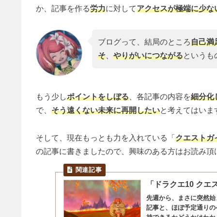
か、記事を作る
労力
に対して
アクセスが極端に少な
ブログって、結局のところ
自己満
そ
、
やりがいにつながる
というも
もう少し
ポイントをしぼる
、各記事の内容を
細分化
で、
そう遠くない未来に再開したい
と考えてはいま
そして、現在もっとも力を入れている「
クエストガ
の記事に書きましたので、興味のある方はお読み頂
「ドラクエ10 クエ
先週から、まさに突然始
記事と、ほぼ予定通りの