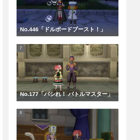
No.446「ドルボードブースト！」
No.177「パシれ！ バトルマスター」