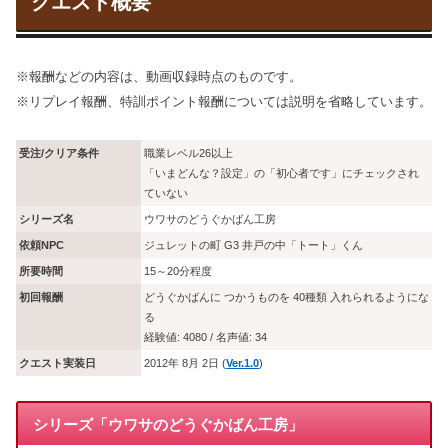
クエスト概要
※報酬などの内容は、動画収録時点のものです。
※リプレイ報酬、特訓ポイント報酬については説明を省略しています。
受注/クリア条件
職業レベル26以上
「いまどんな？設定」の「初心者です」にチェックされ
ていない
シリーズ名
ウワサのどうぐかばん工房
依頼NPC
ジュレットの町 G3 井戸の中「トート」くん
所要時間
15～20分程度
初回報酬
どうぐかばんに つかうものを 40種類 入れられるようにな
る
経験値: 4080 / 名声値: 34
クエスト実装日
2012年 8月 2日 (
Ver.1.0
)
シリーズ「ウワサのどうぐかばん工房」