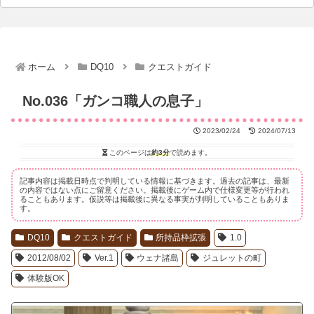
ホーム
DQ10
クエストガイド
No.036「ガンコ職人の息子」
2023/02/24
2024/07/13
このページは
約3分
で読めます。
記事内容は掲載日時点で判明している情報に基づきます。過去の記事は、最新
の内容ではない点にご留意ください。掲載後にゲーム内で仕様変更等が行われ
ることもあります。仮説等は掲載後に異なる事実が判明していることもありま
す。
DQ10
クエストガイド
所持品枠拡張
1.0
2012/08/02
Ver.1
ウェナ諸島
ジュレットの町
体験版OK