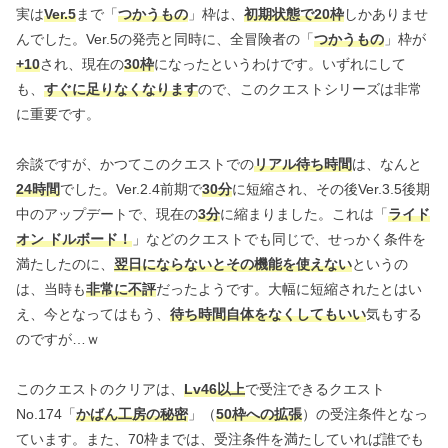
実は
Ver.5
まで「
つかうもの
」枠は、
初期状態で20枠
しかありませ
んでした。Ver.5の発売と同時に、全冒険者の「
つかうもの
」枠が
+10
され、現在の
30枠
になったというわけです。いずれにして
も、
すぐに足りなくなります
ので、このクエストシリーズは非常
に重要です。
余談ですが、かつてこのクエストでの
リアル待ち時間
は、なんと
24時間
でした。Ver.2.4前期で
30分
に短縮され、その後Ver.3.5後期
中のアップデートで、現在の
3分
に縮まりました。これは「
ライド
オン ドルボード！
」などのクエストでも同じで、せっかく条件を
満たしたのに、
翌日にならないとその機能を使えない
というの
は、当時も
非常に不評
だったようです。大幅に短縮されたとはい
え、今となってはもう、
待ち時間自体をなくしてもいい
気もする
のですが…ｗ
このクエストのクリアは、
Lv46以上
で受注できるクエスト
No.174「
かばん工房の秘密
」（
50枠への拡張
）の受注条件となっ
ています。また、70枠までは、受注条件を満たしていれば誰でも