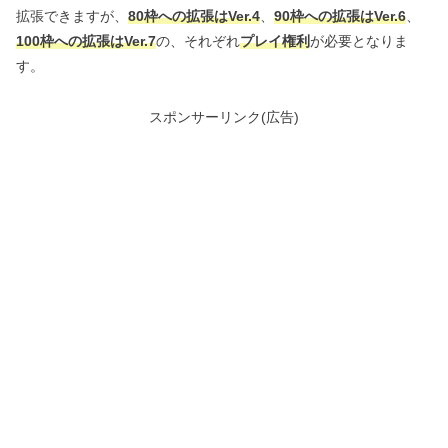
拡張できますが、
80枠への拡張はVer.4
、
90枠への拡張はVer.6
、
100枠への拡張はVer.7
の、それぞれ
プレイ権利
が必要となりま
す。
スポンサーリンク(広告)