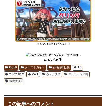
ドラゴンクエストXランキング
にほんブログ村
DQ10
クエストガイド
所持品枠拡張
1.0
2012/08/02
Ver.1
ウェナ諸島
ジュレットの町
体験版OK
この記事へのコメント