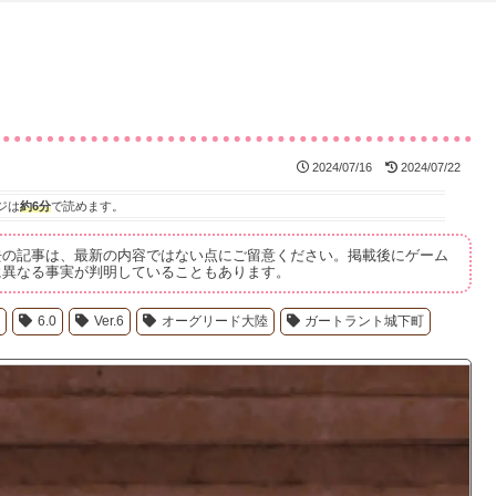
2024/07/16
2024/07/22
ジは
約6分
で読めます。
去の記事は、最新の内容ではない点にご留意ください。掲載後にゲーム
に異なる事実が判明していることもあります。
1
6.0
Ver.6
オーグリード大陸
ガートラント城下町