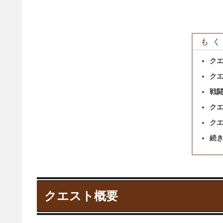
もく
ク
ク
戦
ク
ク
続
クエスト概要