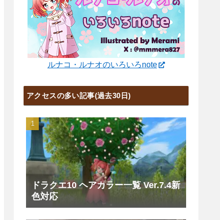
ルナコ・ルナオのいろいろnote
アクセスの多い記事(過去30日)
ドラクエ10 ヘアカラー一覧 Ver.7.4新
色対応