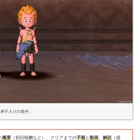
6「弟子入りの条件」
の
概要
（初回報酬など）、クリアまでの
手順
と
動画
、
解説
（感