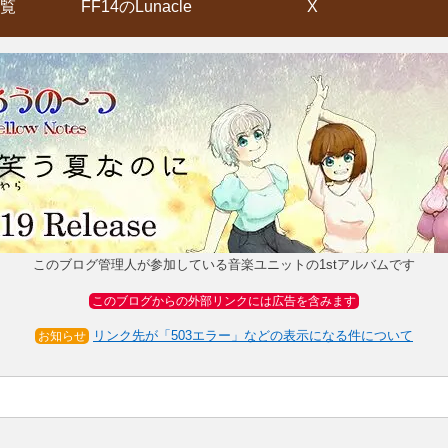
覧
FF14のLunacle
X
このブログ管理人が参加している音楽ユニットの1stアルバムです
このブログからの外部リンクには広告を含みます
リンク先が「503エラー」などの表示になる件について
お知らせ