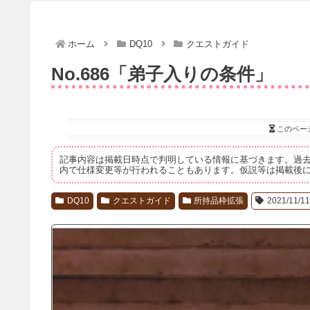
ホーム
DQ10
クエストガイド
No.686「弟子入りの条件」
このペー
記事内容は掲載日時点で判明している情報に基づきます。過
内で仕様変更等が行われることもあります。仮説等は掲載後
DQ10
クエストガイド
所持品枠拡張
2021/11/1