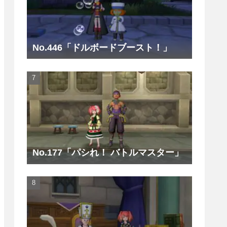
No.446「ドルボードブースト！」
No.177「パシれ！ バトルマスター」