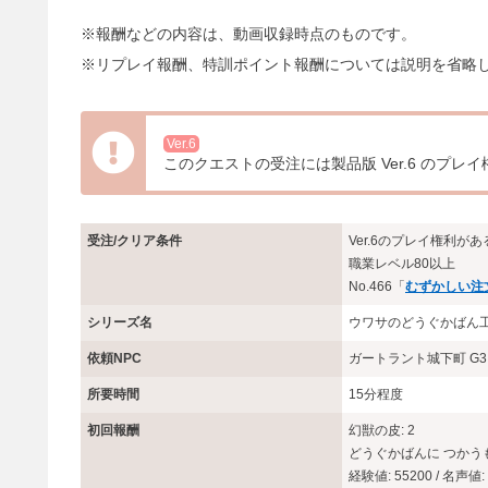
※報酬などの内容は、動画収録時点のものです。
※リプレイ報酬、特訓ポイント報酬については説明を省略
Ver.6
このクエストの受注には製品版 Ver.6 のプレ
受注/クリア条件
Ver.6のプレイ権利があ
職業レベル80以上
No.466「
むずかしい注
シリーズ名
ウワサのどうぐかばん
依頼NPC
ガートラント城下町 G
所要時間
15分程度
初回報酬
幻獣の皮: 2
どうぐかばんに つかう
経験値: 55200 / 名声値: 