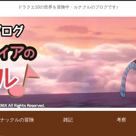
ドラクエ10の世界を冒険中・ルナクルのブログです♪
ナックルの冒険
雑記
考察