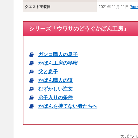
クエスト実装日
2021年 11月 11日 (
Ver.
シリーズ「ウワサのどうぐかばん工房」
ガンコ職人の息子
かばん工房の秘密
父と息子
かばん職人の道
むずかしい注文
弟子入りの条件
かばんを持てない者たちへ
スポンサ