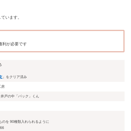
しています。
イ権利が必要です
る
文
」をクリア済み
工房
3 井戸の中「パック」くん
ものを 90種類入れられるように
66