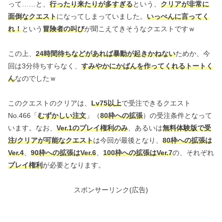
って……と、
行ったり来たりが多すぎる
という、
クリアが非常に
面倒なクエスト
になってしまっていました。
いっぺんに言ってく
れ！
という
冒険者の叫び
が聞こえてきそうなクエストですｗ
この上、
24時間待ちなどがあれば暴動が起きかねない
ためか、今
回は3分待ちすらなく、
すみやかにかばんを作ってくれるトートく
ん
なのでしたｗ
このクエストのクリアは、
Lv75
以上
で受注できるクエスト
No.466「
むずかしい注文
」（
80枠への拡張
）の受注条件となって
います。なお、
Ver.1のプレイ権利のみ
、あるいは
無料体験版で受
注/クリアが可能なクエスト
は今回が最後となり、
80枠への拡張は
Ver.4
、
90枠への拡張はVer.6
、
100枠への拡張はVer.7
の、それぞれ
プレイ権利
が必要となります。
スポンサーリンク(広告)