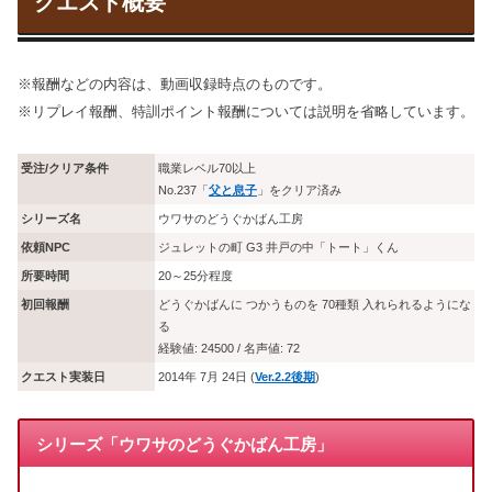
クエスト概要
※報酬などの内容は、動画収録時点のものです。
※リプレイ報酬、特訓ポイント報酬については説明を省略しています。
受注/クリア条件
職業レベル70以上
No.237「
父と息子
」をクリア済み
シリーズ名
ウワサのどうぐかばん工房
依頼NPC
ジュレットの町 G3 井戸の中「トート」くん
所要時間
20～25分程度
初回報酬
どうぐかばんに つかうものを 70種類 入れられるようにな
る
経験値: 24500 / 名声値: 72
クエスト実装日
2014年 7月 24日 (
Ver.2.2後期
)
シリーズ「ウワサのどうぐかばん工房」