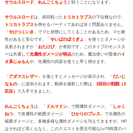
サウルスロード
、
れんごくちょう
と戦うことになります。
サウルスロード
は、前回戦った
トリカトラプス
の下位種なので、
トリカトラプス
を倒せるパーティであれば全く問題ありません。
「
やけつくいき
」でマヒ状態にしてくることがあるため、マヒ耐
性があると安心です。「
やいばのぼうぎょ
」を使うとダメージが
反射されますが「
おたけび
」が有効です。このタイプのモンスタ
ーは共通して
光属性ダメージが弱点
のため、魔法使いや賢者の
イ
オ系じゅもん
や、光属性の武器を使うと早く倒せます。
「
アダマスレザー
」を落とすとメッセージが表示され、「
だいじ
なもの
」に追加されます。動画を撮影した際は、
3回目の戦闘（3
匹目）
で入手できました。
れんごくちょう
は、「
ドルマドン
」で闇属性ダメージ、「
しゃく
ねつ
」で炎属性の範囲ダメージ、「
ひかりのブレス
」で光属性の
範囲ダメージと、多種多様な属性ダメージを与えてきますが、HP
はそれほど高くもなく、このクエストを受注可能なLv70程度のパ