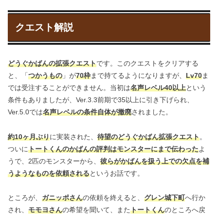
クエスト解説
どうぐかばんの拡張クエスト
です。このクエストをクリアする
と、「
つかうもの
」が
70枠
まで持てるようになりますが、
Lv70
ま
では受注することができません。当初は
名声レベル40以上
という
条件もありましたが、Ver.3.3前期で35以上に引き下げられ、
Ver.5.0では
名声レベルの条件自体が撤廃
されました。
約10ヶ月ぶり
に実装された、
待望のどうぐかばん拡張クエスト
。
ついに
トートくんのかばんの評判はモンスターにまで伝わった
よ
うで、2匹のモンスターから、
彼らがかばんを扱う上での欠点を補
うようなものを依頼される
というお話です。
ところが、
ガニッポさん
の依頼を終えると、
グレン城下町
へ行か
され、
モモヨさん
の希望を聞いて、また
トートくん
のところへ戻