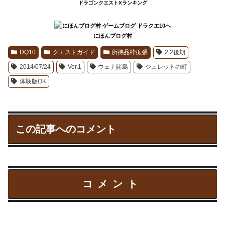
ドラゴンクエストXランキング
にほんブログ村
DQ10
クエストガイド
所持品枠拡張
2.2後期
2014/07/24
Ver.1
ウェナ諸島
ジュレットの町
体験版OK
この記事へのコメント
コメント