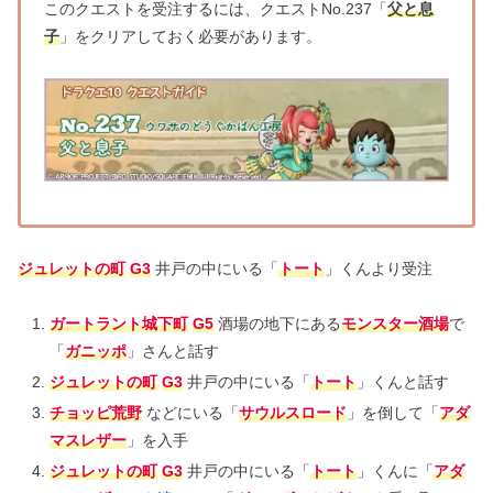
このクエストを受注するには、クエストNo.237「
父と息
子
」をクリアしておく必要があります。
ジュレットの町
G3
井戸の中にいる「
トート
」くんより受注
ガートラント城下町
G5
酒場の地下にある
モンスター酒場
で
「
ガニッポ
」さんと話す
ジュレットの町
G3
井戸の中にいる「
トート
」くんと話す
チョッピ荒野
などにいる「
サウルスロード
」を倒して「
アダ
マスレザー
」を入手
ジュレットの町
G3
井戸の中にいる「
トート
」くんに「
アダ