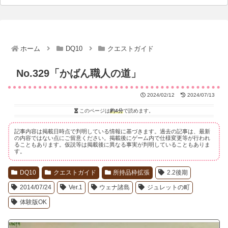
ホーム
DQ10
クエストガイド
No.329「かばん職人の道」
2024/02/12
2024/07/13
このページは
約4分
で読めます。
記事内容は掲載日時点で判明している情報に基づきます。過去の記事は、最新
の内容ではない点にご留意ください。掲載後にゲーム内で仕様変更等が行われ
ることもあります。仮説等は掲載後に異なる事実が判明していることもありま
す。
DQ10
クエストガイド
所持品枠拡張
2.2後期
2014/07/24
Ver.1
ウェナ諸島
ジュレットの町
体験版OK