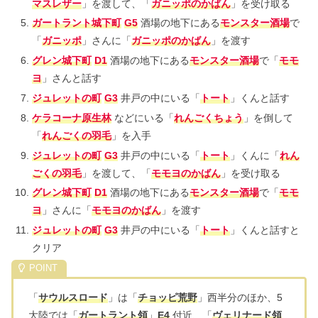
マスレザー
」を渡して、「
ガニッポのかばん
」を受け取る
ガートラント城下町
G5
酒場の地下にある
モンスター酒場
で
「
ガニッポ
」さんに「
ガニッポのかばん
」を渡す
グレン城下町
D1
酒場の地下にある
モンスター酒場
で「
モモ
ヨ
」さんと話す
ジュレットの町
G3
井戸の中にいる「
トート
」くんと話す
ケラコーナ原生林
などにいる「
れんごくちょう
」を倒して
「
れんごくの羽毛
」を入手
ジュレットの町
G3
井戸の中にいる「
トート
」くんに「
れん
ごくの羽毛
」を渡して、「
モモヨのかばん
」を受け取る
グレン城下町
D1
酒場の地下にある
モンスター酒場
で「
モモ
ヨ
」さんに「
モモヨのかばん
」を渡す
ジュレットの町
G3
井戸の中にいる「
トート
」くんと話すと
クリア
「
サウルスロード
」は「
チョッピ荒野
」西半分のほか、5
大陸では「
ガートラント領
」
E4
付近、「
ヴェリナード領