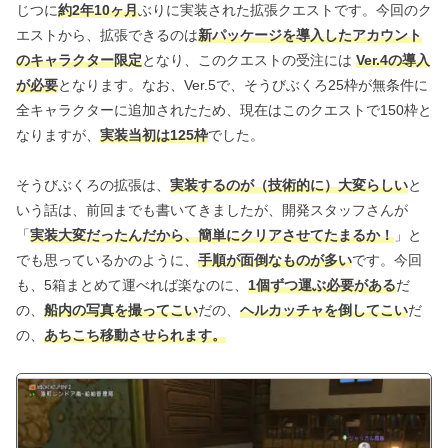
じつに
約2年10ヶ月
ぶりに実装された拡張クエストです。今回のク
エストから、拡張できるのは
新パッケージを導入したアカウント
のキャラクター限定
となり、このクエストの受注には
Ver.4の導入
が必要
となります。なお、Ver.5で、そうびぶくろ25枠が無条件に
全キャラクターに追加されたため、現在はこのクエストで150枠と
なりますが、
実装当初は125枠
でした。
そうびぶくろの拡張は、
実装するのが（技術的に）大変らしい
と
いう話は、前回までも書いてきましたが、開発スタッフさんが
「
実装大変だったんだから、簡単にクリアさせてたまるか！
」と
でも思っているかのように、
手順が面倒なものが多い
です。今回
も、5箱まとめて運べれば楽なのに、
1個ずつ運ぶ必要がある
だ
の、
船内の写真を撮ってこい
だの、
ヘルカッチャを倒してこい
だ
の、
あちこち移動させられます。