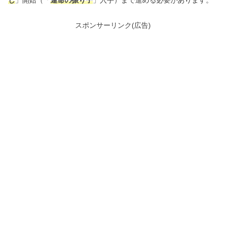
し
」開始（「
運命の振り子
」入手）まで進める必要があります。
スポンサーリンク(広告)