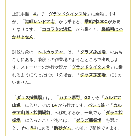
上記手順「
4
」で「
グランドタイタス号
」に乗船します
が、「
港町レンドア南
」から乗ると、
乗船料200G
が必要
となります。「
ココラタの浜辺
」から乗ると、
乗船料はか
かりません
。
討伐対象の「
ヘルカッチャ
」は、「
ダラズ採掘場
」のあち
こちにある、階段下の作業場のようなところで出現しま
す。ストーリーの進行状況が「
グランドタイタス号
」に乗
れるようになったばかりの場合、「
ダラズ採掘場
」にしか
いません。
「
ダラズ採掘場
」は、「
ガタラ原野
」
G2
から「
カルデア
山道
」に入り、その
E4
から行けます。
バシっ娘
で「
カル
デア山道・採掘場前
」へ移動するか、一度でも「
ダラズ採
掘場
」に入ったことがあれば、「
ダラズ採掘場
」を選ぶ
と、その
B4
にある「
防砂ダム
」の前まで移動できます。