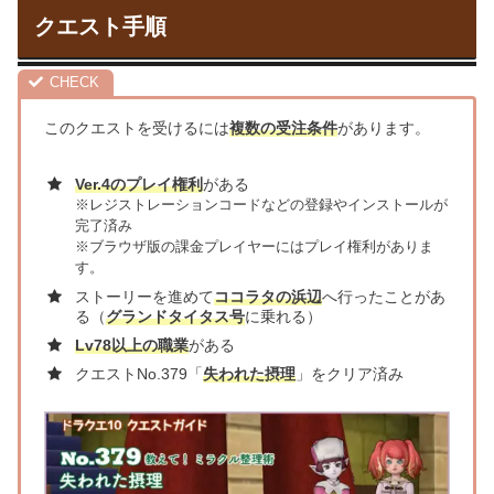
クエスト手順
このクエストを受けるには
複数の受注条件
があります。
Ver.4のプレイ権利
がある
※レジストレーションコードなどの登録やインストールが
完了済み
※ブラウザ版の課金プレイヤーにはプレイ権利がありま
す。
ストーリーを進めて
ココラタの浜辺
へ行ったことがあ
る（
グランドタイタス号
に乗れる）
Lv78以上の職業
がある
クエストNo.379「
失われた摂理
」をクリア済み