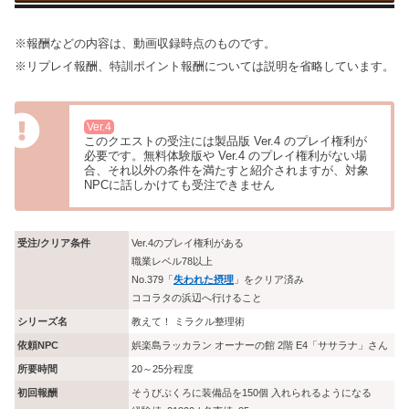
※報酬などの内容は、動画収録時点のものです。
※リプレイ報酬、特訓ポイント報酬については説明を省略しています。
Ver.4
このクエストの受注には製品版 Ver.4 のプレイ権利が
必要です。無料体験版や Ver.4 のプレイ権利がない場
合、それ以外の条件を満たすと紹介されますが、対象
NPCに話しかけても受注できません
受注/クリア条件
Ver.4のプレイ権利がある
職業レベル78以上
No.379「
失われた摂理
」をクリア済み
ココラタの浜辺へ行けること
シリーズ名
教えて！ ミラクル整理術
依頼NPC
娯楽島ラッカラン オーナーの館 2階 E4「ササラナ」さん
所要時間
20～25分程度
初回報酬
そうびぶくろに装備品を150個 入れられるようになる