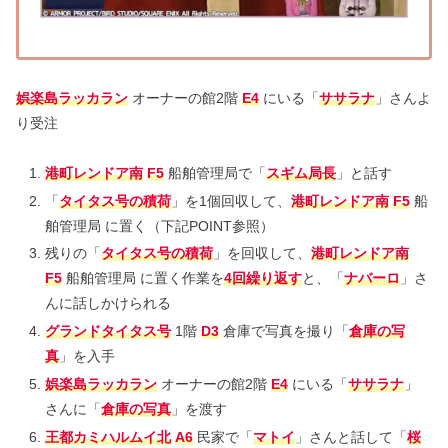
娯楽島ラッカラン
オーナーの館2階
E4
にいる「
ササラナ
」さんよ
り受注
港町レンドア南
F5
船舶管理局で「
スギム局長
」と話す
「
タイタス号の積荷
」を1個回収して、
港町レンドア南
F5
船
舶管理局 に置く（下記POINT参照）
残りの「
タイタス号の積荷
」を回収して、
港町レンドア南
F5
船舶管理局 に置く作業を
4回繰り返す
と、「
ナバーロ
」さ
んに話しかけられる
グランドタイタス号
1階
D3
倉庫で写真を撮り「
倉庫の写
真
」を入手
娯楽島ラッカラン
オーナーの館2階
E4
にいる「
ササラナ
」
さんに「
倉庫の写真
」を渡す
王都カミハルムイ北
A6
民家で「
マトイ
」さんと話して「
桜