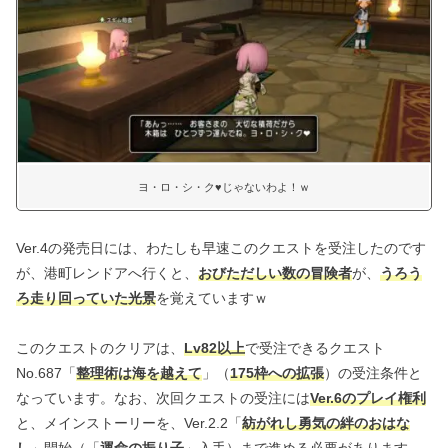
ヨ・ロ・シ・ク♥じゃないわよ！ｗ
Ver.4の発売日には、わたしも早速このクエストを受注したのです
が、港町レンドアへ行くと、
おびただしい数の冒険者
が、
うろう
ろ走り回っていた光景
を覚えていますｗ
このクエストのクリアは、
Lv82以上
で受注できるクエスト
No.687「
整理術は海を越えて
」（
175枠への拡張
）の受注条件と
なっています。なお、次回クエストの受注には
Ver.6のプレイ権利
と、メインストーリーを、Ver.2.2「
紡がれし勇気の絆のおはな