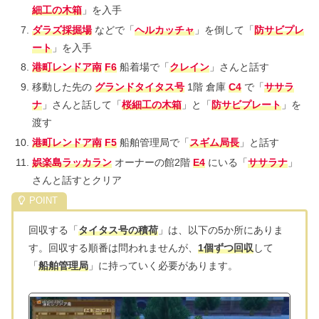
細工の木箱
」を入手
ダラズ採掘場
などで「
ヘルカッチャ
」を倒して「
防サビプレ
ート
」を入手
港町レンドア南
F6
船着場で「
クレイン
」さんと話す
移動した先の
グランドタイタス号
1階 倉庫
C4
で「
ササラ
ナ
」さんと話して「
桜細工の木箱
」と「
防サビプレート
」を
渡す
港町レンドア南
F5
船舶管理局で「
スギム局長
」と話す
娯楽島ラッカラン
オーナーの館2階
E4
にいる「
ササラナ
」
さんと話すとクリア
回収する「
タイタス号の積荷
」は、以下の5か所にありま
す。回収する順番は問われませんが、
1個ずつ回収
して
「
船舶管理局
」に持っていく必要があります。