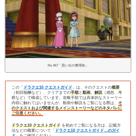
No.467「思い出の整理術」
この「
ドラクエ10 クエストガイド
」は、そのクエストの
概要
（初回報酬など）、クリアまでの
手順
と
動画
、
解説
（感想、考
察など）で構成しています。攻略手順では具体的なストーリー
内容に触れてはいませんが、動画や解説をご覧になる際は、
そ
のクエストおよび関連するメインストーリーなどのネタバレに
ご注意ください。
ドラクエ10 クエストガイド
を初めてご覧になる方は、記載方
法などの概要について「
ドラクエ10 クエストガイド…のガイ
ド
」をご確認ください。