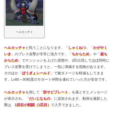
ヘルカッチャ
ヘルカッチャ
と戦うことになります。「
しゃくねつ
」「
かがやく
いき
」のブレス攻撃が非常に強力です。「
ちからため
」や「
超ち
からため
」でテンションを上げた状態や、2匹出現してほぼ同時に
ブレス攻撃を受けてしまうと、一気に壊滅する危険があります。
そのほか「
ぼうぎょシールド
」で被ダメージを軽減もしてきま
す。Lv80～90程度のサポート仲間を連れていった方が安全です。
ヘルカッチャ
を倒して「
防サビプレート
」を落とすとメッセージ
が表示され、「
だいじなもの
」に追加されます。動画を撮影した
際は、
1回目の戦闘（1匹目）
で入手できました。