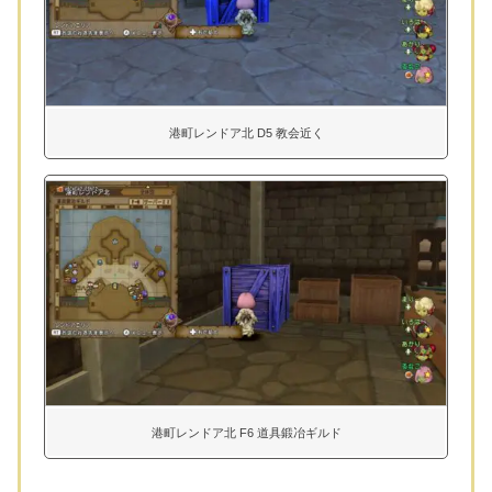
港町レンドア北 D5 教会近く
港町レンドア北 F6 道具鍛冶ギルド