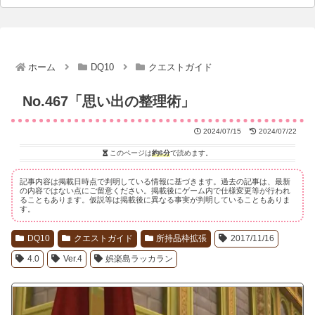
ホーム
DQ10
クエストガイド
No.467「思い出の整理術」
2024/07/15
2024/07/22
このページは
約6分
で読めます。
記事内容は掲載日時点で判明している情報に基づきます。過去の記事は、最新
の内容ではない点にご留意ください。掲載後にゲーム内で仕様変更等が行われ
ることもあります。仮説等は掲載後に異なる事実が判明していることもありま
す。
DQ10
クエストガイド
所持品枠拡張
2017/11/16
4.0
Ver.4
娯楽島ラッカラン