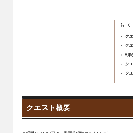
もく
ク
ク
戦
ク
ク
クエスト概要