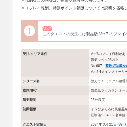
※報酬などの内容は、動画収録時点のものです。
※リプレイ報酬、特訓ポイント報酬については説明を省略
Ver.7
このクエストの受注には製品版 Ver.7 のプレ
受注/クリア条件
Ver.7のプレイ権利があ
職業レベル98以上
No.687「
整理術は海を
Ver.2.4メインスト
シリーズ名
教えて！ ミラクル整理
依頼NPC
娯楽島ラッカラン オーナ
所要時間
25分程度
初回報酬
そうびぶくろに装備品を
経験値: 90400 / 名声値: 
クエスト実装日
2024年 3月 21日 (
Ver.7