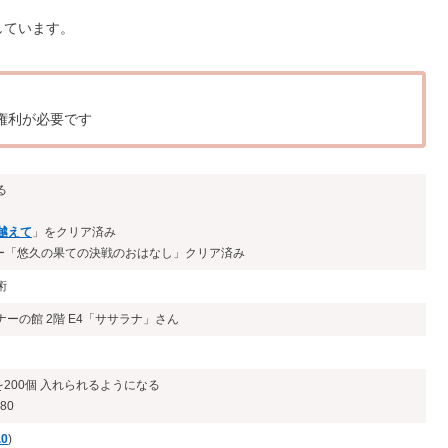
しています。
イ権利が必要です
る
越えて
」をクリア済み
ーリー「悠久の果ての決戦のおはなし」クリア済み
術
ーの館 2階 E4「ササラナ」さん
200個 入れられるようになる
80
.0
)