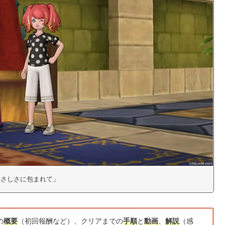
「やさしさに包まれて」
の
概要
（初回報酬など）、クリアまでの
手順
と
動画
、
解説
（感