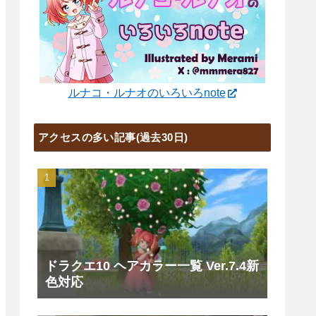
ルナコ・ルナオのいろいろnote
アクセスの多い記事(過去30日)
ドラクエ10 ヘアカラー一覧 Ver.7.4新
色対応