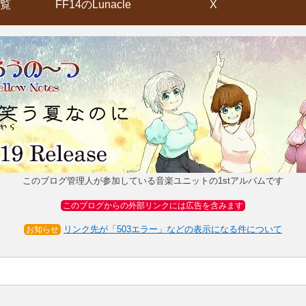
覧
FF14のLunacle
X
このブログ管理人が参加している音楽ユニットの1stアルバムです
このブログからの外部リンクには広告を含みます
リンク先が「503エラー」などの表示になる件について
お知らせ