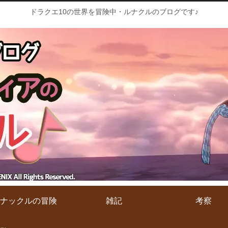
ドラクエ10の世界を冒険中・ルナクルのブログです♪
ナックルの冒険
雑記
考察