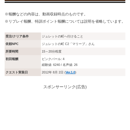
※報酬などの内容は、動画収録時点のものです。
※リプレイ報酬、特訓ポイント報酬については説明を省略しています。
受注/クリア条件
ジュレットの町へ行けること
依頼NPC
ジュレットの町 C2「マリーブ」さん
所要時間
15～20分程度
初回報酬
ピンクパール: 4
経験値: 6240 / 名声値: 26
クエスト実装日
2012年 8月 2日 (
Ver.1.0
)
スポンサーリンク(広告)