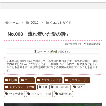
ホーム
DQ10
クエストガイド
No.008「流れ着いた愛の詩」
2023/02/21
2023/05/15
このページは
約4分
で読めます。
記事内容は掲載日時点で判明している情報に基づきます。過去の記事は、最新
の内容ではない点にご留意ください。掲載後にゲーム内で仕様変更等が行われ
ることもあります。仮説等は掲載後に異なる事実が判明していることもありま
す。
DQ10
ウェナ
クエストガイド
サブストーリー
スタンプカード対象
1.0
2012/08/02
Ver.1
ウェナ諸島
ジュレットの町
体験版OK