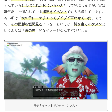
ずんでいる
しょぼくれたおじいちゃん
として登場しますが、実は
毎年夏に開催されている
海開きイベント
でも大活躍しています。
若い頃は「
女の子にモテまくってブイブイ言わせていた
」そう
で、
その面影を垣間見る
ような…というか、
詩を書くイケメン
と
いうよりは「
海の男
」的なイメージなんですけどねｗ
海開きイベントでのムーロンさんｗ