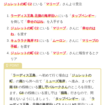
ジュレットの町
C2
にいる「
マリーブ
」さんより受注
ラーディス王島
北側の海岸沿い
にいる「
タップペンギー
」
を倒して「
幸せのはね
」を入手する
ジュレットの町
C2
にいる「
マリーブ
」さんに「
幸せのは
ね
」を渡す
キュララナ海岸
F3
にいる「
ムーロン
」さんに「
マリーブの
手紙
」を渡す
ジュレットの町
C2
にいる「
マリーブ
」さんに報告するとク
リア
「
ラーディス王島
」へ初めて行く場合は「
ジュレットの
町
」の
南
から外へ出て「
ミューズ海岸
」へ進み、まっすぐ
南
E8
の桟橋にいる
渡し守バルークさん
のところを目指し
ます。
G8
の桟橋にいる渡し守は「
猫島
」行きなので、間
違えないようにしましょう。「
タップペンギー
」は、「
ラ
ーディス王島
」
北側の海岸沿い
C3
または
H3
周辺にいま