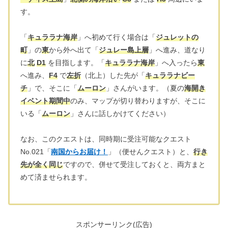
す。
「
キュララナ海岸
」へ初めて行く場合は「
ジュレットの
町
」の
東
から外へ出て「
ジュレー島上層
」へ進み、道なり
に
北
D1
を目指します。「
キュララナ海岸
」へ入ったら
東
へ進み、
F4
で
左折
（北上）した先が「
キュララナビー
チ
」で、そこに「
ムーロン
」さんがいます。（夏の
海開き
イベント期間中
のみ、マップが切り替わりますが、そこに
いる「
ムーロン
」さんに話しかけてください）
なお、このクエストは、同時期に受注可能なクエスト
No.021「
南国からお届け！
」（便せんクエスト）と、
行き
先が全く同じ
ですので、併せて受注しておくと、両方まと
めて済ませられます。
スポンサーリンク(広告)