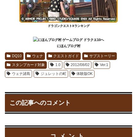
ドラゴンクエストXランキング
にほんブログ村
DQ10
ウェナ
クエストガイド
サブストーリー
スタンプカード対象
1.0
2012/08/02
Ver.1
ウェナ諸島
ジュレットの町
体験版OK
この記事へのコメント
コメント