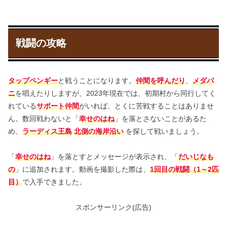
戦闘の攻略
タップペンギー
と戦うことになります。
仲間を呼んだり
、
メダパ
ニ
を唱えたりしますが、2023年現在では、初期村から同行してく
れている
サポート仲間
がいれば、とくに苦戦することはありませ
ん。数回戦わないと「
幸せのはね
」を落とさないことがあるた
め、
ラーディス王島
北側の海岸沿い
を探して戦いましょう。
「
幸せのはね
」を落とすとメッセージが表示され、「
だいじなも
の
」に追加されます。動画を撮影した際は、
1回目の戦闘（1～2匹
目）
で入手できました。
スポンサーリンク(広告)