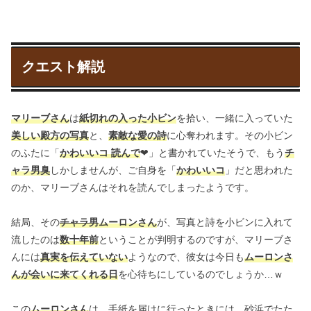
クエスト解説
マリーブさん
は
紙切れの入った小ビン
を拾い、一緒に入っていた
美しい殿方の写真
と、
素敵な愛の詩
に心奪われます。その小ビン
のふたに「
かわいいコ 読んで
❤」と書かれていたそうで、もう
チ
ャラ男臭
しかしませんが、ご自身を「
かわいいコ
」だと思われた
のか、マリーブさんはそれを読んでしまったようです。
結局、その
チャラ男
ムーロンさん
が、写真と詩を小ビンに入れて
流したのは
数十年前
ということが判明するのですが、マリーブさ
んには
真実を伝えていない
ようなので、彼女は今日も
ムーロンさ
んが会いに来てくれる日
を心待ちにしているのでしょうか…ｗ
この
ムーロンさん
は、手紙を届けに行ったときには、砂浜でたた