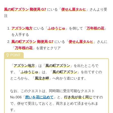
風の町アズラン
郵便局 G7
にいる「
便せん屋タルヒ
」さんより受
注
アズラン地方
にいる「
ふゆうじゅ
」を倒して「
万年桜の花
」
を入手する
風の町アズラン
郵便局 G7
にいる「
便せん屋タルヒ
」さんに
「
万年桜の花
」を渡すとクリア
「
アズラン地方
」は「
風の町アズラン
」を出たところで
す。「
ふゆうじゅ
」は、「
風の町アズラン
」を出てすぐの
ところから、「
風泣き岬
」へ向かう道にいます。
なお、このクエストは、同時期に受注可能なクエスト
No.006「
想いを花に込めて
」と、
行き先が全く同じ
ですの
で、併せて受注しておくと、両方まとめて済ませられま
す。