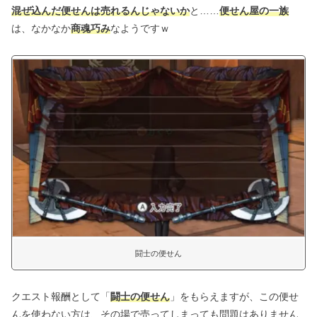
混ぜ込んだ便せんは売れるんじゃないか
と……
便せん屋の一族
は、なかなか
商魂巧み
なようですｗ
闘士の便せん
クエスト報酬として「
闘士の便せん
」をもらえますが、この便せ
んを使わない方は、その場で売ってしまっても問題はありません