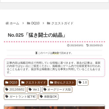
ホーム
DQ10
クエストガイド
No.025「猛き闘士の結晶」
2023/03/01
2023/05/15
このページは
約3分
で読めます。
記事内容は掲載日時点で判明している情報に基づきます。過去の記事は、最新
の内容ではない点にご留意ください。掲載後にゲーム内で仕様変更等が行われ
ることもあります。仮説等は掲載後に異なる事実が判明していることもありま
す。
DQ10
クエストガイド
便せんクエスト
1.0
2012/08/02
Ver.1
オーグリード大陸
ガートラント城下町
体験版OK