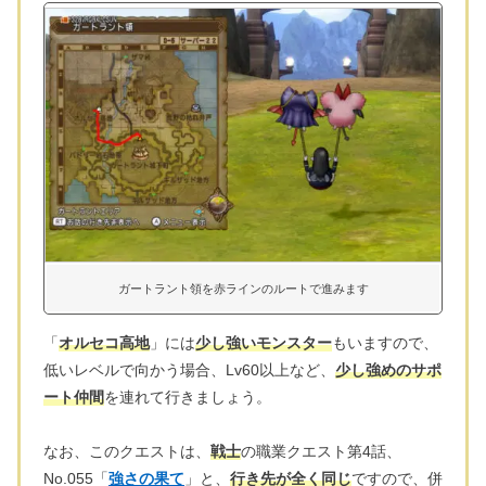
ガートラント領を赤ラインのルートで進みます
「
オルセコ高地
」には
少し強いモンスター
もいますので、
低いレベルで向かう場合、Lv60以上など、
少し強めのサポ
ート仲間
を連れて行きましょう。
なお、このクエストは、
戦士
の職業クエスト第4話、
No.055「
強さの果て
」と、
行き先が全く同じ
ですので、併