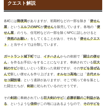
クエスト解説
各町には
郵便局
がありますが、初期村などの一部を除き「
便せん
屋
」という
エルフのNPC
が
便せん
を販売しています。各地の「
便
せん屋
」のうち、住宅村などの一部を除くNPCに話しかけると
「
突然のお願い
」をしてくることがあり、それを「
便せんクエス
ト
」と当サイトでは分類しています。
ガートラント城下町
では、
イチハさん
からの依頼で「
闘士の便せ
ん
」を作るお手伝いをすることになります。奉納されている
巨大
剣のサビ
が欲しいという変わった依頼ですが、その
サビを混ぜ込
んで
新しい便せんを作り上げます。
オルセコ高地
には「
古代オル
セコ闘技場
」という遺跡がありますが、そこで戦って命を落とし
た闘士たちが、
剣岩
に祀られているのだそうです。
その
剣岩
に奉納されている
巨大剣のサビ
に
必勝祈願のご利益があ
る
、というような
信仰
がこの地にはあるようなので、
そのサビを