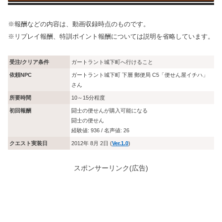
※報酬などの内容は、動画収録時点のものです。
※リプレイ報酬、特訓ポイント報酬については説明を省略しています。
受注/クリア条件
ガートラント城下町へ行けること
依頼NPC
ガートラント城下町 下層 郵便局 C5「便せん屋イチハ」
さん
所要時間
10～15分程度
初回報酬
闘士の便せんが購入可能になる
闘士の便せん
経験値: 936 / 名声値: 26
クエスト実装日
2012年 8月 2日 (
Ver.1.0
)
スポンサーリンク(広告)