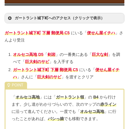
ガートラント城下町へのアクセス（クリックで表示）
ガートラント城下町
下層
郵便局 C5
にいる「
便せん屋イチハ
」さ
んより受注
オルセコ高地
D5
「
剣岩
」の一番奥にある「
巨大な剣
」を調
べて「
巨大剣のサビ
」を入手する
ガートラント城下町
下層
郵便局 C5
にいる「
便せん屋イチ
ハ
」さんに「
巨大剣のサビ
」を渡すとクリア
「
オルセコ高地
」には「
ガートラント領
」の
B4
から行け
ます。少し道がわかりづらいので、次のマップの
赤ライン
に沿って進んでください。一度でも「
オルセコ高地
」に行
ったことがあれば、
バシっ娘
でも移動できます。