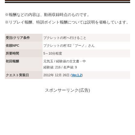
※報酬などの内容は、動画収録時点のものです。
※リプレイ報酬、特訓ポイント報酬については説明を省略しています。
受注/クリア条件
プクレットの村へ行けること
依頼NPC
プクレットの村 E2「プーノ」さん
所要時間
5～10分程度
初回報酬
元気玉 / 経験値の古文書・中
経験値: 216 / 名声値: 9
クエスト実装日
2012年 12月 26日 (
Ver.1.2
)
スポンサーリンク(広告)