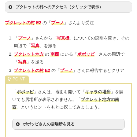
プクレットの村へのアクセス（クリックで表示）
プクレットの村
E2
の「
プーノ
」さんより受注
「
プーノ
」さんから「
写真機
」についての説明を聞き、その
周辺で「
写真
」を撮る
プクレット地方
の
南西
にいる「
ポポッピ
」さんの周辺で
「
写真
」を撮る
プクレットの村
E2
の「
プーノ
」さんに報告するとクリア
「
ポポッピ
」さんは、地図を開いて「
キャラの場所
」を開
いても居場所が表示されません。「
プクレット地方の南
西
」というヒントをもとに探してみましょう。
ポポッピさんの居場所を見る