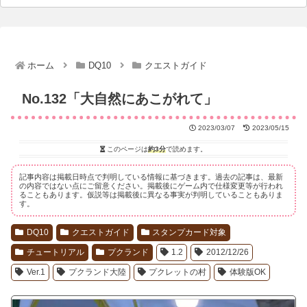
ホーム
DQ10
クエストガイド
No.132「大自然にあこがれて」
2023/03/07
2023/05/15
このページは
約3分
で読めます。
記事内容は掲載日時点で判明している情報に基づきます。過去の記事は、最新
の内容ではない点にご留意ください。掲載後にゲーム内で仕様変更等が行われ
ることもあります。仮説等は掲載後に異なる事実が判明していることもありま
す。
DQ10
クエストガイド
スタンプカード対象
チュートリアル
プクランド
1.2
2012/12/26
Ver.1
プクランド大陸
プクレットの村
体験版OK