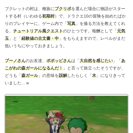
プクレットの村は、種族に
プクリポ
を選んだ場合に物語がスター
トする村（いわゆる
初期村
）で、ドラクエ10の冒険を始めたばか
りのプレイヤーに、ゲーム内で「
写真
」を撮る方法を教えてくれ
る、
チュートリアル風クエスト
のひとつです。報酬として「
元気
玉
」と「
経験値の古文書・中
」をもらえますので、レベルがまだ
低いうちにやっておきましょう。
プーノさん
のお友達、
ポポッピさん
は「
大自然を感じたい
」「
あ
こがれの森ガールになるんだ！
」と言って旅立ったそうですが、
どうも「
森ガール
」の意味を
誤解
したらしく「
木
」になりきって
いました…ｗ