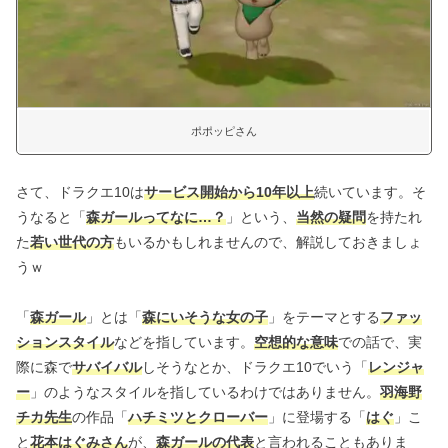
ポポッピさん
さて、ドラクエ10は
サービス開始から10年以上
続いています。そ
うなると「
森ガールってなに…？
」という、
当然の疑問
を持たれ
た
若い世代の方
もいるかもしれませんので、解説しておきましょ
うｗ
「
森ガール
」とは「
森にいそうな女の子
」をテーマとする
ファッ
ションスタイル
などを指しています。
空想的な意味
での話で、実
際に森で
サバイバル
しそうなとか、ドラクエ10でいう「
レンジャ
ー
」のようなスタイルを指しているわけではありません。
羽海野
チカ先生
の作品「
ハチミツとクローバー
」に登場する「
はぐ
」こ
と
花本はぐみさん
が、
森ガールの代表
と言われることもありま