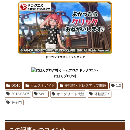
ドラゴンクエストXランキング
にほんブログ村
DQ10
クエストガイド
美容院・ドレスアップ関連
1.3
2013/03/05
Ver.1
オーグリード大陸
体験版OK
獅子門
この記事へのコメント