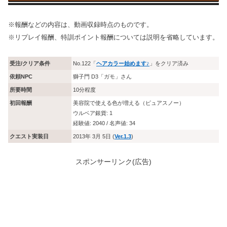
※報酬などの内容は、動画収録時点のものです。
※リプレイ報酬、特訓ポイント報酬については説明を省略しています。
受注/クリア条件
No.122「
ヘアカラー始めます♪
」をクリア済み
依頼NPC
獅子門 D3「ガモ」さん
所要時間
10分程度
初回報酬
美容院で使える色が増える（ピュアスノー）
ウルベア銀貨: 1
経験値: 2040 / 名声値: 34
クエスト実装日
2013年 3月 5日 (
Ver.1.3
)
スポンサーリンク(広告)