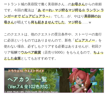
ートラント城の美容院で働く美容師さん…の
お母さん
からの依頼
です。今回の魔法は「
あ そーれ♪ マジ狩るマジ狩る☆ ランラン ラ
ンガーオで ピュアピュアラ～♪
」でした…が、やはり
美容師のお
母さん
が唱えても
何も起きませんでした
。
マジ狩る
……ｗ
このクエストは、他のクエストの受注条件や、ストーリーの進行
に必須というものではありませんので、新色「
ピュアスノー
」を
使わない場合、必ずしもクリアする必要はありませんが、初回ク
リア報酬で
ウルベア銀貨
（店売り500G）をもらえるので、
ちょっ
とした金策
としてもおすすめです。