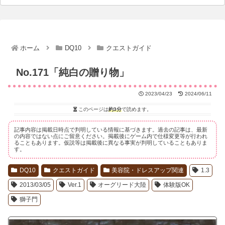
ホーム
DQ10
クエストガイド
No.171「純白の贈り物」
2023/04/23
2024/06/11
このページは
約3分
で読めます。
記事内容は掲載日時点で判明している情報に基づきます。過去の記事は、最新
の内容ではない点にご留意ください。掲載後にゲーム内で仕様変更等が行われ
ることもあります。仮説等は掲載後に異なる事実が判明していることもありま
す。
DQ10
クエストガイド
美容院・ドレスアップ関連
1.3
2013/03/05
Ver.1
オーグリード大陸
体験版OK
獅子門