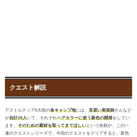
クエスト解説
アストルティア5大陸の
各キャンプ地
には、
見習い美容師
さんなど
が
合計15人
いて、それぞれ
ヘアカラーに使う新色の開発
をしてい
ます。
そのための素材を取ってきてほしい
という依頼が、この一
連のクエストシリーズで、今回のクエストをクリアすると、新色