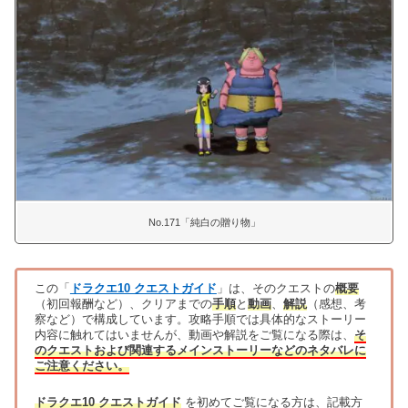
No.171「純白の贈り物」
この「
ドラクエ10 クエストガイド
」は、そのクエストの
概要
（初回報酬など）、クリアまでの
手順
と
動画
、
解説
（感想、考
察など）で構成しています。攻略手順では具体的なストーリー
内容に触れてはいませんが、動画や解説をご覧になる際は、
そ
のクエストおよび関連するメインストーリーなどのネタバレに
ご注意ください。
ドラクエ10 クエストガイド
を初めてご覧になる方は、記載方