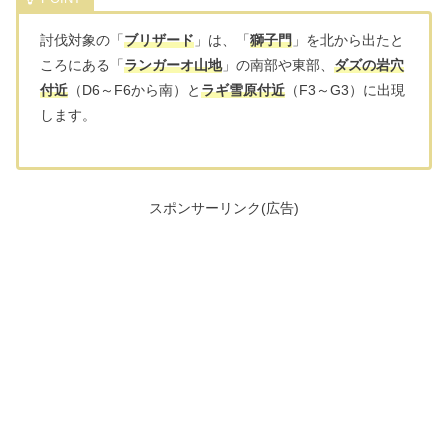
討伐対象の「
ブリザード
」は、「
獅子門
」を北から出たと
ころにある「
ランガーオ山地
」の南部や東部、
ダズの岩穴
付近
（D6～F6から南）と
ラギ雪原付近
（F3～G3）に出現
します。
スポンサーリンク(広告)