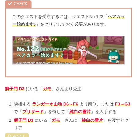
このクエストを受注するには、クエストNo.122「
ヘアカラ
ー始めます♪
」をクリアしておく必要があります。
獅子門
D3
にいる「
ガモ
」さんより受注
隣接する
ランガーオ山地
D6～F6
より南側、または
F3～G3
で「
ブリザード
」を倒して「
純白の雪片
」を入手する
獅子門
D3
にいる「
ガモ
」さんに「
純白の雪片
」を渡すとク
リア