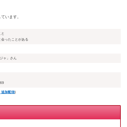
しています。
こと
と会ったことがある
ンジャ」さん
69
1.3 追加配信
)