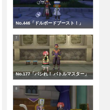
No.446「ドルボードブースト！」
No.177「パシれ！ バトルマスター」