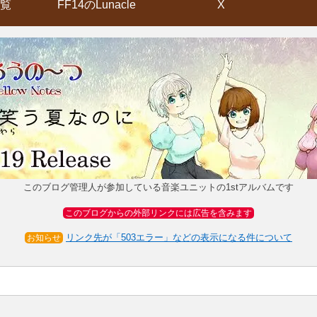
覧
FF14のLunacle
X
このブログ管理人が参加している音楽ユニットの1stアルバムです
このブログからの外部リンクには広告を含みます
リンク先が「503エラー」などの表示になる件について
お知らせ