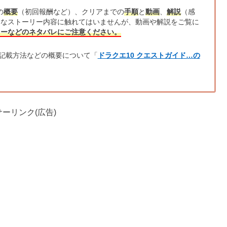
の
概要
（初回報酬など）、クリアまでの
手順
と
動画
、
解説
（感
的なストーリー内容に触れてはいませんが、動画や解説をご覧に
リーなどのネタバレにご注意ください。
記載方法などの概要について「
ドラクエ10 クエストガイド…の
ーリンク(広告)