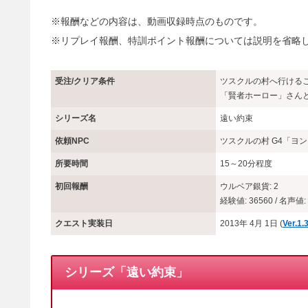
※報酬などの内容は、動画収録時点のものです。
※リプレイ報酬、特訓ポイント報酬については説明を省略
受注/クリア条件
ツスクルの村へ行ける
「賢者ホーロー」さん
シリーズ名
遠い約束
依頼NPC
ツスクルの村 G4「ヨ
所要時間
15～20分程度
初回報酬
ウルベア銀貨: 2
経験値: 36560 / 名声値: 
クエスト実装日
2013年 4月 1日 (
Ver.
シリーズ「遠い約束」