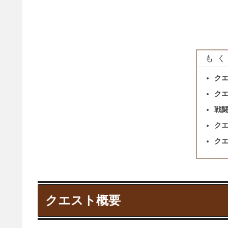
もく
ク
ク
戦
ク
ク
クエスト概要