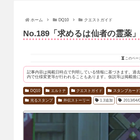
ホーム
DQ10
クエストガイド
No.189「求めるは仙者の霊薬」
このペー
記事内容は掲載日時点で判明している情報に基づきます。過
内で仕様変更等が行われることもあります。仮説等は掲載後
DQ10
エルトナ
クエストガイド
スタンプカード
光るスタンプ
外伝ストーリー
1.3追加
2013/04/