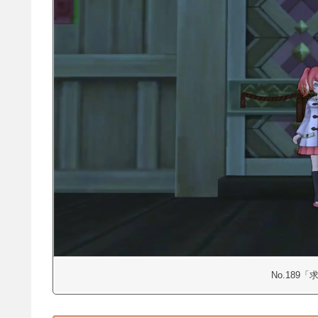
No.189