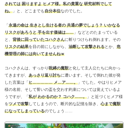
されては 困りますよ ヒメア様。私の貴重な 研究材料でして
ね。
」と、どこまでも
自分本位
なのでした。
「
永遠の命は 生きとし生ける者の 共通の夢でしょう？ いかなる
リスクがあろうと 手を出す価値は……
」などとのたまっている
と、
背後に回っていたコハクさん
に斬りつけられ倒れます。その
リスクの結果
を目の前にしながら、
油断して攻撃される
とか、
危
機管理の師には向いてませんねｗ
コハクさんは、すっかり
呪縛の魔獣
と化して主人公たちに向かっ
てきますが、
あっさり返り討ち
に遭います。そして倒れた彼が発
した言葉は「
ヒ…………… メ…ア……。
」でした。やはりヒメア
様の名前、そして誓いの盃を交わす約束については覚えているよ
うですが、「
私が わかるのか？ コハク……。
」と近づくヒメア様
を
ツメで攻撃
してしまうので、断片的な記憶を除き、
心まで魔獣
になってしまっている
のでしょう……