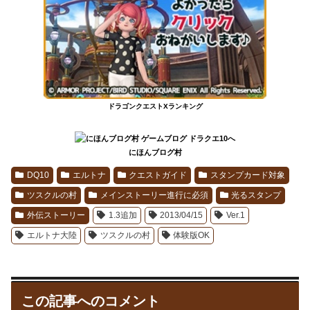
ドラゴンクエストXランキング
にほんブログ村
DQ10
エルトナ
クエストガイド
スタンプカード対象
ツスクルの村
メインストーリー進行に必須
光るスタンプ
外伝ストーリー
1.3追加
2013/04/15
Ver.1
エルトナ大陸
ツスクルの村
体験版OK
この記事へのコメント