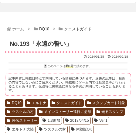
ホーム
DQ10
クエストガイド
No.193「永遠の誓い」
2024/01/25
2024/02/18
このページは
約5分
で読めます。
記事内容は掲載日時点で判明している情報に基づきます。過去の記事は、最新
の内容ではない点にご留意ください。掲載後にゲーム内で仕様変更等が行われ
ることもあります。仮説等は掲載後に異なる事実が判明していることもありま
す。
DQ10
エルトナ
クエストガイド
スタンプカード対象
ツスクルの村
メインストーリー進行に必須
光るスタンプ
外伝ストーリー
1.3追加
2013/04/15
Ver.1
エルトナ大陸
ツスクルの村
体験版OK