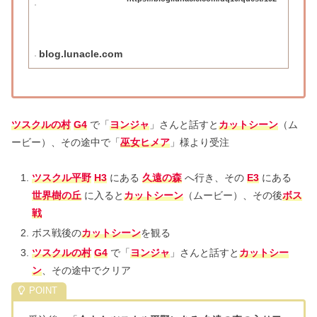
blog.lunacle.com
ツスクルの村
G4
で「
ヨンジャ
」さんと話すと
カットシーン
（ム
ービー）、その途中で「
巫女ヒメア
」様より受注
ツスクル平野
H3
にある
久遠の森
へ行き、その
E3
にある
世界樹の丘
に入ると
カットシーン
（ムービー）、その後
ボス
戦
ボス戦後の
カットシーン
を観る
ツスクルの村
G4
で「
ヨンジャ
」さんと話すと
カットシー
ン
、その途中でクリア