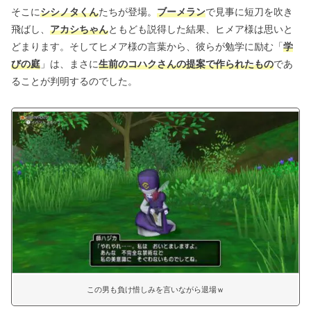
そこに
シシノタくん
たちが登場。
ブーメラン
で見事に短刀を吹き
飛ばし、
アカシちゃん
ともども説得した結果、ヒメア様は思いと
どまります。そしてヒメア様の言葉から、彼らが勉学に励む「
学
びの庭
」は、まさに
生前のコハクさんの提案で作られたもの
であ
ることが判明するのでした。
この男も負け惜しみを言いながら退場ｗ