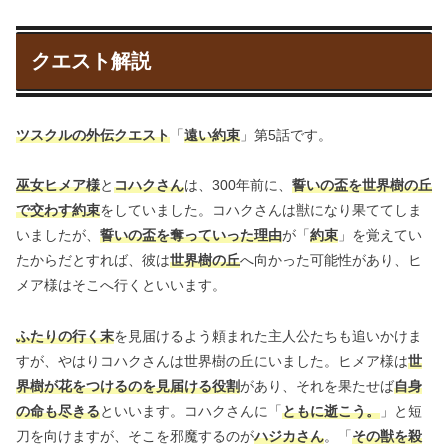
クエスト解説
ツスクルの外伝クエスト
「
遠い約束
」第5話です。
巫女ヒメア様
と
コハクさん
は、300年前に、
誓いの盃を世界樹の丘
で交わす約束
をしていました。コハクさんは獣になり果ててしま
いましたが、
誓いの盃を奪っていった理由
が「
約束
」を覚えてい
たからだとすれば、彼は
世界樹の丘
へ向かった可能性があり、ヒ
メア様はそこへ行くといいます。
ふたりの行く末
を見届けるよう頼まれた主人公たちも追いかけま
すが、やはりコハクさんは世界樹の丘にいました。ヒメア様は
世
界樹が花をつけるのを見届ける役割
があり、それを果たせば
自身
の命も尽きる
といいます。コハクさんに「
ともに逝こう。
」と短
刀を向けますが、そこを邪魔するのが
ハジカさん
。「
その獣を殺