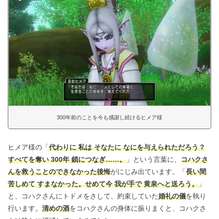
300年前のことを今も感謝し続けるヒメア様
ヒメア様の「
代わりに 私は そなたに なにを与えられただろう？
すべてを奪い 300年 鎖につなぎ……。
」という言葉に、
コハクさ
んを救うことのできなかった後悔
がにじみ出ています。「
長い間
苦しめて すまなかった。せめて今 我が手で 黄泉へと送ろう。
」
と、コハクさんにトドメをさして、約束していた
婚礼の儀
を執り
行います。
清めの酒
をコハクさんの身体に振りまくと、コハクさ