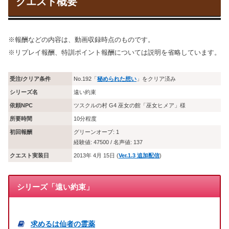
クエスト概要
※報酬などの内容は、動画収録時点のものです。
※リプレイ報酬、特訓ポイント報酬については説明を省略しています。
受注/クリア条件
No.192「
秘められた想い
」をクリア済み
シリーズ名
遠い約束
依頼NPC
ツスクルの村 G4 巫女の館「巫女ヒメア」様
所要時間
10分程度
初回報酬
グリーンオーブ: 1
経験値: 47500 / 名声値: 137
クエスト実装日
2013年 4月 15日 (
Ver.1.3 追加配信
)
シリーズ「遠い約束」
求めるは仙者の霊薬