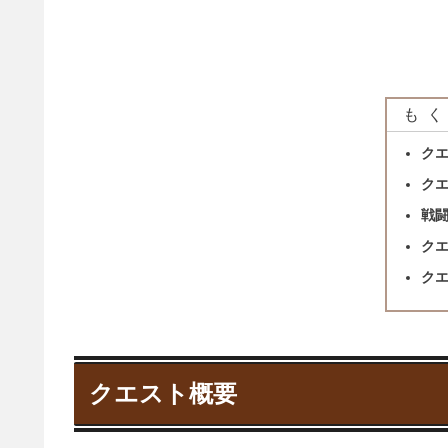
もく
ク
ク
戦
ク
ク
クエスト概要