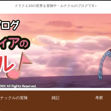
ドラクエ10の世界を冒険中・ルナクルのブログです♪
ナックルの冒険
雑記
考察