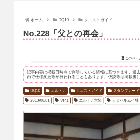
ホーム
DQ10
クエストガイド
No.228「父との再会」
このペー
記事内容は掲載日時点で判明している情報に基づきます。過
内で仕様変更等が行われることもあります。仮説等は掲載後
DQ10
エルトナ
クエストガイド
スタンプカード
2013/08/01
Ver.1
エルトナ大陸
カミハルムイ城