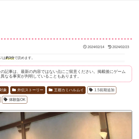
2024/02/14
2024/02/23
ジは
約3分
で読めます。
去の記事は、最新の内容ではない点にご留意ください。掲載後にゲーム
に異なる事実が判明していることもあります。
対象
外伝ストーリー
王都カミハルムイ
1.5前期追加
体験版OK