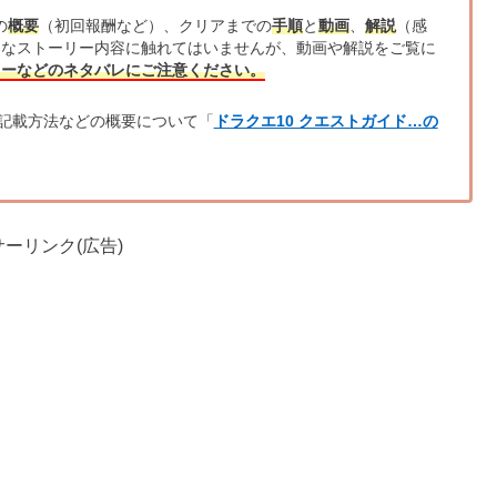
の
概要
（初回報酬など）、クリアまでの
手順
と
動画
、
解説
（感
的なストーリー内容に触れてはいませんが、動画や解説をご覧に
リーなどのネタバレにご注意ください。
記載方法などの概要について「
ドラクエ10 クエストガイド…の
ーリンク(広告)