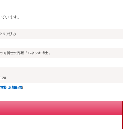
しています。
クリア済み
ハネツキ博士の部屋「ハネツキ博士」
120
1.5前期 追加配信
)