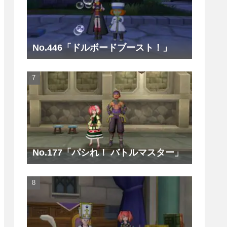
No.446「ドルボードブースト！」
No.177「パシれ！ バトルマスター」