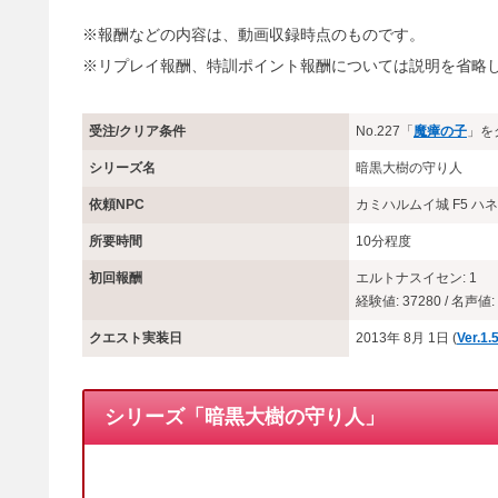
※報酬などの内容は、動画収録時点のものです。
※リプレイ報酬、特訓ポイント報酬については説明を省略
受注/クリア条件
No.227「
魔瘴の子
」を
シリーズ名
暗黒大樹の守り人
依頼NPC
カミハルムイ城 F5 
所要時間
10分程度
初回報酬
エルトナスイセン: 1
経験値: 37280 / 名声値: 
クエスト実装日
2013年 8月 1日 (
Ver.
シリーズ「暗黒大樹の守り人」