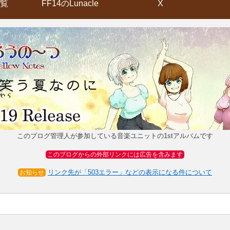
覧
FF14のLunacle
X
このブログ管理人が参加している音楽ユニットの1stアルバムです
このブログからの外部リンクには広告を含みます
リンク先が「503エラー」などの表示になる件について
お知らせ