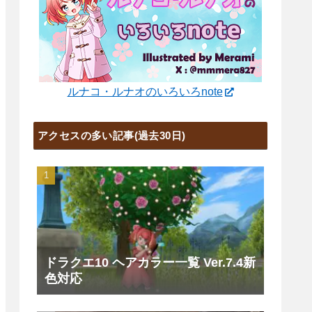
ルナコ・ルナオのいろいろnote
アクセスの多い記事(過去30日)
ドラクエ10 ヘアカラー一覧 Ver.7.4新
色対応