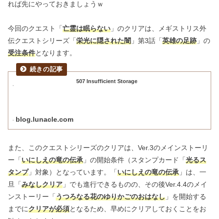
れば先にやっておきましょうｗ
今回のクエスト「
亡霊は眠らない
」のクリアは、メギストリス外
伝クエストシリーズ「
栄光に隠された闇
」第3話「
英雄の足跡
」の
受注条件
となります。
507 Insufficient Storage
blog.lunacle.com
また、このクエストシリーズのクリアは、Ver.3のメインストーリ
ー「
いにしえの竜の伝承
」の開始条件（スタンプカード「
光るス
タンプ
」対象）となっています。「
いにしえの竜の伝承
」は、一
旦「
みなしクリア
」でも進行できるものの、その後Ver.4.4のメイ
ンストーリー「
うつろなる花のゆりかごのおはなし
」を開始する
までに
クリアが必須
となるため、早めにクリアしておくことをお