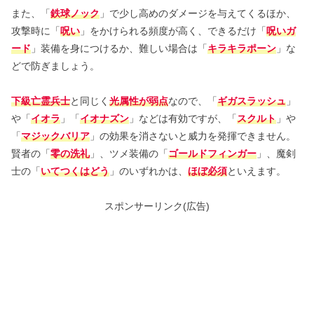
また、「
鉄球ノック
」で少し高めのダメージを与えてくるほか、
攻撃時に「
呪い
」をかけられる頻度が高く、できるだけ「
呪いガ
ード
」装備を身につけるか、難しい場合は「
キラキラポーン
」な
どで防ぎましょう。
下級亡霊兵士
と同じく
光属性が弱点
なので、「
ギガスラッシュ
」
や「
イオラ
」「
イオナズン
」などは有効ですが、「
スクルト
」や
「
マジックバリア
」の効果を消さないと威力を発揮できません。
賢者の「
零の洗礼
」、ツメ装備の「
ゴールドフィンガー
」、魔剣
士の「
いてつくはどう
」のいずれかは、
ほぼ必須
といえます。
スポンサーリンク(広告)