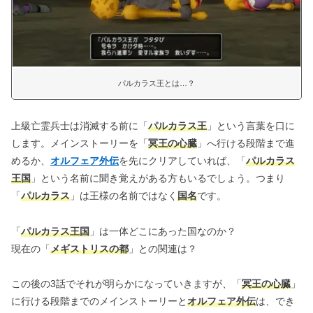
パルカラス王とは…？
上級亡霊兵士は消滅する前に「
パルカラス王
」という言葉を口に
します。メインストーリーを「
冥王の心臓
」へ行ける段階まで進
めるか、
オルフェア外伝
を先にクリアしていれば、「
パルカラス
王国
」という名前に聞き覚えがある方もいるでしょう。つまり
「
パルカラス
」は王様の名前ではなく
国名
です。
「
パルカラス王国
」は一体どこにあった国なのか？
現在の「
メギストリスの都
」との関連は？
この後の3話でそれが明らかになっていきますが、「
冥王の心臓
」
に行ける段階までのメインストーリーと
オルフェア外伝
は、でき