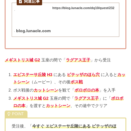
https://blog.lunacle.com/dq10/quest/232
blog.lunacle.com
メギストリス城
G2
玉座の間で「
ラグアス王子
」から受注
エピステーサ丘陵
H3
にある
ピテッザのほら穴
に入ると
カッ
トシーン
（ムービー）、その後
ボス戦
ボス戦後の
カットシーン
を観て「
ボロボロの本
」を入手
メギストリス城
G2
玉座の間で「
ラグアス王子
」に「
ボロボ
ロの本
」を渡すと
カットシーン
、その途中でクリア
受注後、「
今すぐ エピステーサ丘陵にある ピテッザのほ