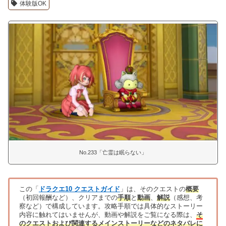
体験版OK
No.233「亡霊は眠らない」
この「
ドラクエ10 クエストガイド
」は、そのクエストの
概要
（初回報酬など）、クリアまでの
手順
と
動画
、
解説
（感想、考
察など）で構成しています。攻略手順では具体的なストーリー
内容に触れてはいませんが、動画や解説をご覧になる際は、
そ
のクエストおよび関連するメインストーリーなどのネタバレに