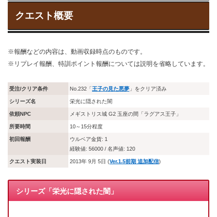
クエスト概要
※報酬などの内容は、動画収録時点のものです。
※リプレイ報酬、特訓ポイント報酬については説明を省略しています。
受注/クリア条件
No.232「
王子の見た悪夢
」をクリア済み
シリーズ名
栄光に隠された闇
依頼NPC
メギストリス城 G2 玉座の間「ラグアス王子」
所要時間
10～15分程度
初回報酬
ウルベア金貨: 1
経験値: 56000 / 名声値: 120
クエスト実装日
2013年 9月 5日 (
Ver.1.5前期 追加配信
)
シリーズ「栄光に隠された闇」