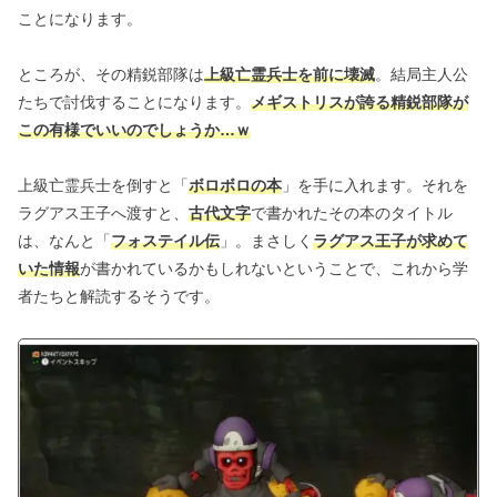
ことになります。
ところが、その精鋭部隊は
上級亡霊兵士を前に壊滅
。結局主人公
たちで討伐することになります。
メギストリスが誇る精鋭部隊が
この有様でいいのでしょうか…ｗ
上級亡霊兵士を倒すと「
ボロボロの本
」を手に入れます。それを
ラグアス王子へ渡すと、
古代文字
で書かれたその本のタイトル
は、なんと「
フォステイル伝
」。まさしく
ラグアス王子が求めて
いた情報
が書かれているかもしれないということで、これから学
者たちと解読するそうです。