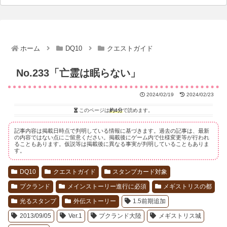
ホーム
DQ10
クエストガイド
No.233「亡霊は眠らない」
2024/02/19
2024/02/23
このページは
約4分
で読めます。
記事内容は掲載日時点で判明している情報に基づきます。過去の記事は、最新
の内容ではない点にご留意ください。掲載後にゲーム内で仕様変更等が行われ
ることもあります。仮説等は掲載後に異なる事実が判明していることもありま
す。
DQ10
クエストガイド
スタンプカード対象
プクランド
メインストーリー進行に必須
メギストリスの都
光るスタンプ
外伝ストーリー
1.5前期追加
2013/09/05
Ver.1
プクランド大陸
メギストリス城