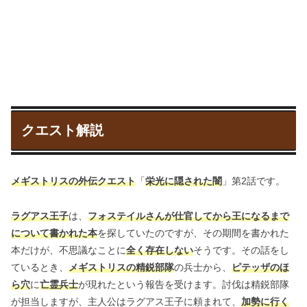
クエスト解説
メギストリスの外伝クエスト
「
栄光に隠された闇
」第2話です。
ラグアス王子
は、
フォステイルさんが仕官してから王になるまで
について書かれた本
を探していたのですが、その期間を書かれた
本だけが、不思議なことに
全く存在しない
そうです。その話をし
ているとき、
メギストリスの精鋭部隊
の兵士から、
ピテッザのほ
ら穴
に
亡霊兵士
が現れたという報告を受けます。討伐は精鋭部隊
が担当しますが、主人公はラグアス王子に頼まれて、
加勢に行く