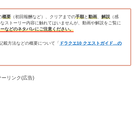
の
概要
（初回報酬など）、クリアまでの
手順
と
動画
、
解説
（感
的なストーリー内容に触れてはいませんが、動画や解説をご覧に
リーなどのネタバレにご注意ください。
記載方法などの概要について「
ドラクエ10 クエストガイド…の
ーリンク(広告)