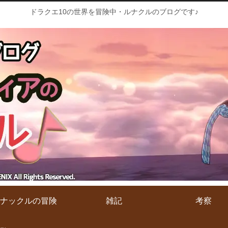
ドラクエ10の世界を冒険中・ルナクルのブログです♪
ナックルの冒険
雑記
考察