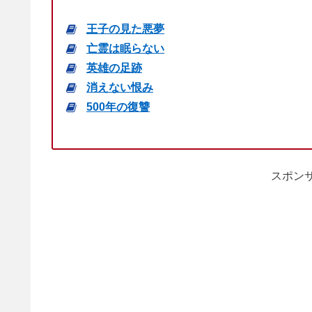
王子の見た悪夢
亡霊は眠らない
英雄の足跡
消えない恨み
500年の復讐
スポンサ