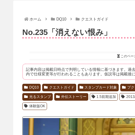
ホーム
DQ10
クエストガイド
No.235「消えない恨み」
このペー
記事内容は掲載日時点で判明している情報に基づきます。過
内で仕様変更等が行われることもあります。仮説等は掲載後
DQ10
クエストガイド
スタンプカード対象
プク
光るスタンプ
外伝ストーリー
1.5前期追加
2013
体験版OK