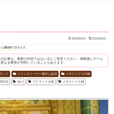
2024/02/20
2024/02/23
ジは
約3分
で読めます。
去の記事は、最新の内容ではない点にご留意ください。掲載後にゲーム
に異なる事実が判明していることもあります。
ランド
メインストーリー進行に必須
メギストリスの都
/09/19
Ver.1
プクランド大陸
メギストリス城