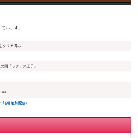
しています。
をクリア済み
玉座の間「ラグアス王子」
155
.1.5前期 追加配信
)