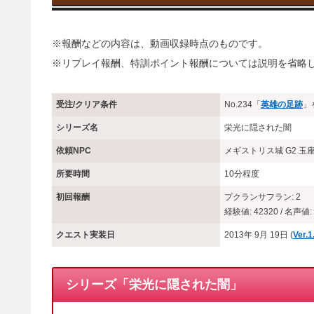
※報酬などの内容は、動画収録時点のものです。
※リプレイ報酬、特訓ポイント報酬については説明を省略
受注/クリア条件
No.234「
英雄の足跡
」
シリーズ名
栄光に隠された闇
依頼NPC
メギストリス城 G2 
所要時間
10分程度
初回報酬
プクランサフラン: 2
経験値: 42320 / 名声値: 
クエスト実装日
2013年 9月 19日 (
Ver
シリーズ「栄光に隠された闇」