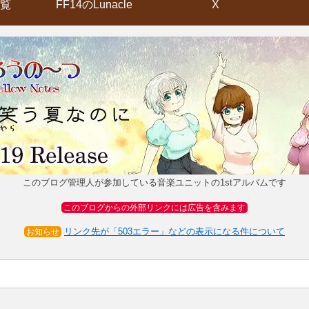
覧
FF14のLunacle
X
このブログ管理人が参加している音楽ユニットの1stアルバムです
このブログからの外部リンクには広告を含みます
リンク先が「503エラー」などの表示になる件について
お知らせ