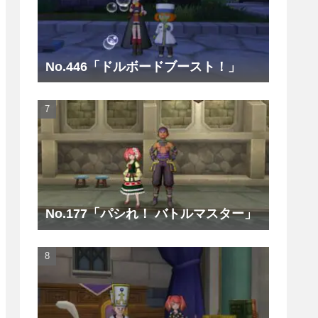
No.446「ドルボードブースト！」
No.177「パシれ！ バトルマスター」