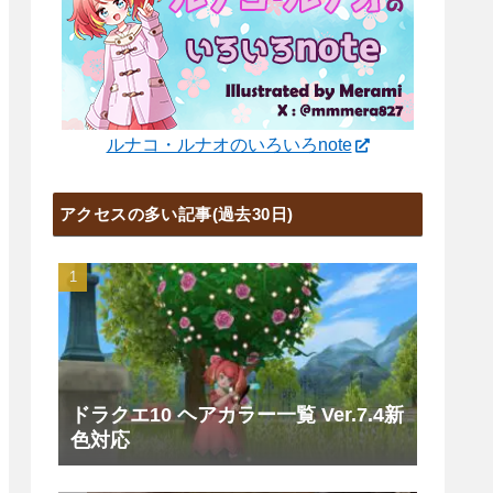
ルナコ・ルナオのいろいろnote
アクセスの多い記事(過去30日)
ドラクエ10 ヘアカラー一覧 Ver.7.4新
色対応