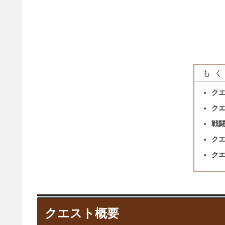
もく
ク
ク
戦
ク
ク
クエスト概要