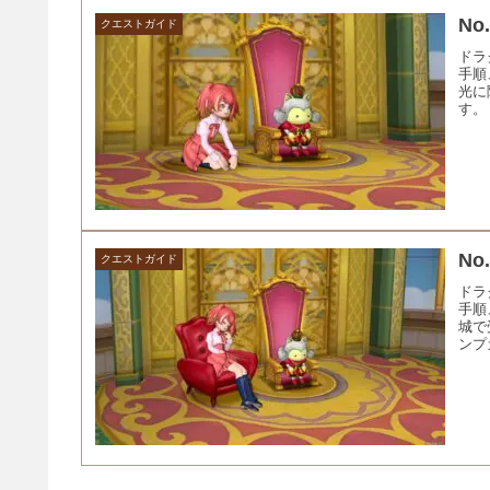
N
クエストガイド
ドラ
手順
光に
す。
N
クエストガイド
ドラ
手順
城で
ンプ