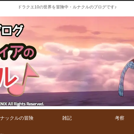
ドラクエ10の世界を冒険中・ルナクルのブログです♪
ナックルの冒険
雑記
考察