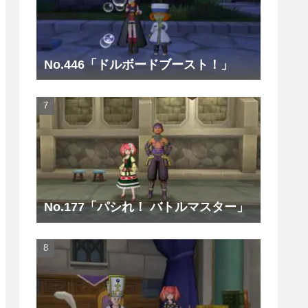
No.446「ドルボードブースト！」
No.177「パシれ！ バトルマスター」