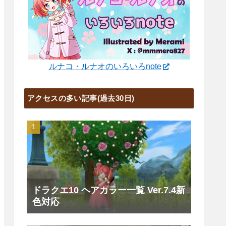
ルナコ・ルナオのいろいろnote
アクセスの多い記事(過去30日)
ドラクエ10 ヘアカラー一覧 Ver.7.4新
色対応