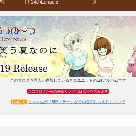
覧
FF14のLunacle
X
このブログ管理人が参加している音楽ユニットの1stアルバムです
このブログからの外部リンクには広告を含みます
リンク先が「503エラー」などの表示になる件について
お知らせ