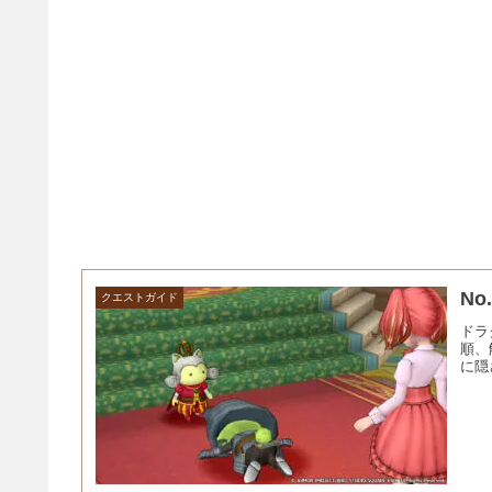
No
クエストガイド
ドラ
順、
に隠