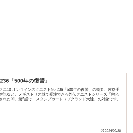
.236「500年の復讐」
クエ10 オンラインのクエストNo.236「500年の復讐」の概要、攻略手
解説など。メギストリス城で受注できる外伝クエストシリーズ「栄光
された闇」第5話で、スタンプカード（プクランド大陸）の対象です。
2024/02/20