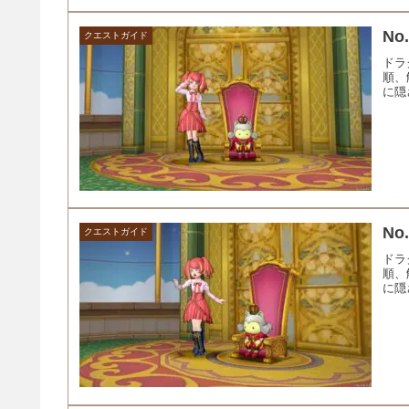
N
クエストガイド
ドラ
順、
に隠
No
クエストガイド
ドラ
順、
に隠